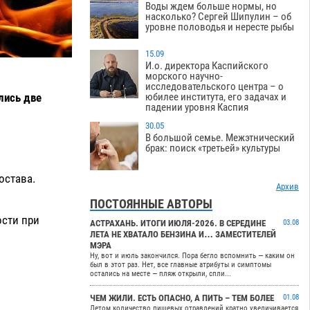
Воды ждем больше нормы, но
насколько? Сергей Шипулин – об
уровне половодья и нересте рыбы
15.09
И.о. директора Каспийского
морского научно-
исследовательского центра – о
елись две
юбилее института, его задачах и
падении уровня Каспия
30.05
В большой семье. Межэтнический
брак: поиск «третьей» культуры
остава.
Архив
ПОСТОЯННЫЕ АВТОРЫ
ости при
АСТРАХАНЬ. ИТОГИ ИЮЛЯ-2026. В СЕРЕДИНЕ
03.08
ЛЕТА НЕ ХВАТАЛО БЕНЗИНА И… ЗАМЕСТИТЕЛЕЙ
МЭРА
Ну, вот и июль закончился. Пора бегло вспомнить — каким он
был в этот раз. Нет, все главные атрибуты и симптомы
остались на месте — пляж открыли, спли...
ЧЕМ ЖИЛИ. ЕСТЬ ОПАСНО, А ПИТЬ – ТЕМ БОЛЕЕ
01.08
Летом количество пищевых отравлений кратно увеличивается