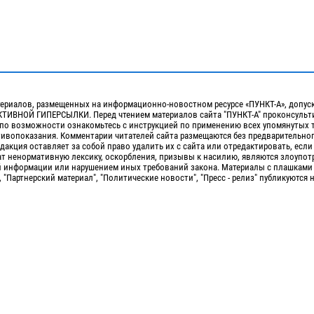
ериалов, размещенных на информационно-новостном ресурсе «ПУНКТ-А», допус
ИВНОЙ ГИПЕРСЫЛКИ. Перед чтением материалов сайта "ПУНКТ-А" проконсульти
 по возможности ознакомьтесь с инструкцией по применению всех упомянутых 
отивопоказания. Комментарии читателей сайта размещаются без предварительно
дакция оставляет за собой право удалить их с сайта или отредактировать, если
т ненормативную лексику, оскорбления, призывы к насилию, являются злоупо
 информации или нарушением иных требований закона. Материалы с плашками
, "Партнерский материал", "Политические новости", "Пресс - релиз" публикуются 