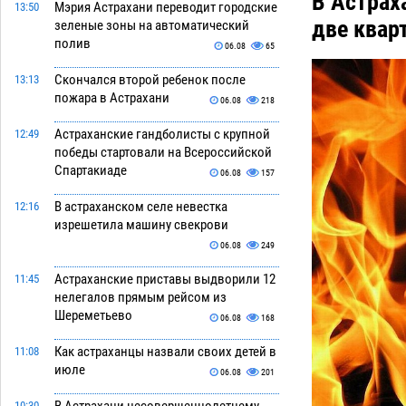
В Астрах
Мэрия Астрахани переводит городские
13:50
две квар
зеленые зоны на автоматический
полив
06.08
65
Скончался второй ребенок после
13:13
пожара в Астрахани
06.08
218
Астраханские гандболисты с крупной
12:49
победы стартовали на Всероссийской
Спартакиаде
06.08
157
В астраханском селе невестка
12:16
изрешетила машину свекрови
06.08
249
Астраханские приставы выдворили 12
11:45
нелегалов прямым рейсом из
Шереметьево
06.08
168
Как астраханцы назвали своих детей в
11:08
июле
06.08
201
10:30