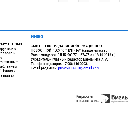
ИНФО
кается ТОЛЬКО
СМИ СЕТЕВОЕ ИЗДАНИЕ ИНФОРМАЦИОННО-
руйтесь с
НОВОСТНОЙ РЕСУРС "ПУНКТ-А" (свидетельство
товаров и
Роскомнадзора ЭЛ № ФС 77 – 67475 от 18.10.2016 г.)
го
Учредитель - главный редактор Варначкин А. А.
 указанные
Телефон редакции. +7-908-616-0293.
треблением
E-mail редакции:
punkt20102010@gmail.com
 "Новости
на правах