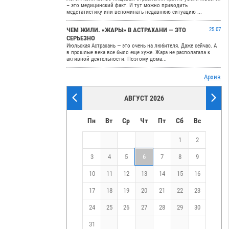
– это медицинский факт. И тут можно приводить
медстатистику или вспоминать недавнюю ситуацию ...
ЧЕМ ЖИЛИ. «ЖАРЫ» В АСТРАХАНИ — ЭТО
25.07
СЕРЬЕЗНО
Июльская Астрахань — это очень на любителя. Даже сейчас. А
в прошлые века все было еще хуже. Жара не располагала к
активной деятельности. Поэтому дома...
Архив
АВГУСТ 2026
Пн
Вт
Ср
Чт
Пт
Сб
Вс
1
2
3
4
5
6
7
8
9
10
11
12
13
14
15
16
17
18
19
20
21
22
23
24
25
26
27
28
29
30
31