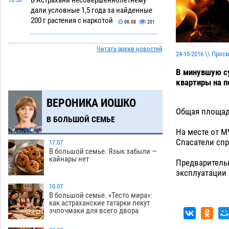
В Астрахани несовершеннолетнему
дали условные 1,5 года за найденные
200 г растения с наркотой
06.08
201
Астраханский детский омбудсмен
09:54
Читать архив новостей
помогла многодетному отцу вернуть
24-10-2016 \\ Прос
родительские права
06.08
304
В минувшую су
квартиры на п
В Астрахани купеческий банк укроют
09:13
новой крышей за шестнадцать
ВЕРОНИКА ИОШКО
миллионов
06.08
328
Общая площадь
В БОЛЬШОЙ СЕМЬЕ
Астраханские спасатели назвали
08:29
На месте от М
причину пожара, в котором погиб 3-
Спасатели спр
месячный малыш
17.07
06.08
526
В большой семье. Язык забыли —
кайнары нет
Предваритель
Арендатор заплатит миллионы за
07:38
эксплуатации
порчу солью астраханских
сельхозугодий
10.07
06.08
346
В большой семье. «Тесто мира»:
как астраханские татарки пекут
Завтра погода вновь заставит
20:27
эчпочмаки для всего двора
астраханцев жариться
05.08
414