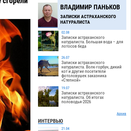
 сгорели
ВЛАДИМИР ПАНЬКОВ
ЗАПИСКИ АСТРАХАНСКОГО
НАТУРАЛИСТА
02.08
Записки астраханского
натуралиста. Большая вода – для
лотосов беда
26.07
Записки астраханского
натуралиста. Волк-горбун, дикий
кот и другие посетители
фотоловушек заказника
«Степной»
19.07
Записки астраханского
натуралиста. Об итогах
половодья-2026
Архив
ИНТЕРВЬЮ
21.04