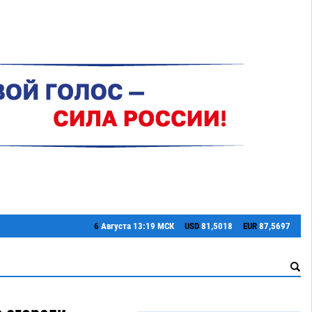
6
Августа
13:19 МСК
USD
81,5018
EUR
87,5697