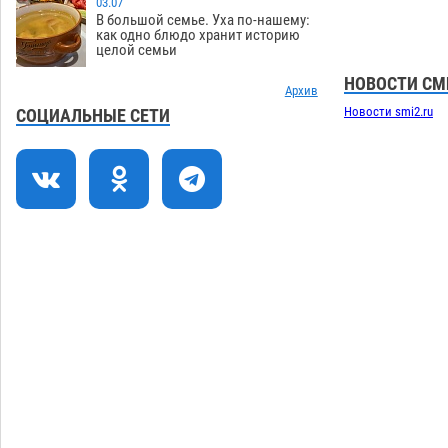
03.07
Уникальные артефакты Золотой Орды
19:07
В большой семье. Уха по-нашему:
выставили в астраханском музее
как одно блюдо хранит историю
целой семьи
05.08
478
НОВОСТИ СМ
Маленькую девочку увезли в больницу
Архив
18:29
после ДТП у «Алимпика» в Астрахани
Новости smi2.ru
СОЦИАЛЬНЫЕ СЕТИ
05.08
674
Всероссийская летняя перепись
16:31
воробьев стартует в Астрахани
05.08
440
Астраханские пожарные поезда с
15:58
начала года десять раз выезжали на
борьбу с огнем
05.08
415
Загрузить еще