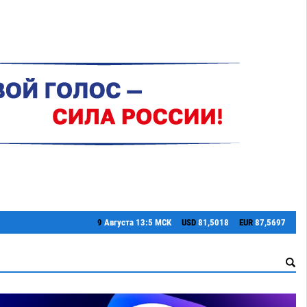
9
Августа
13:5 МСК
USD
81,5018
EUR
87,5697