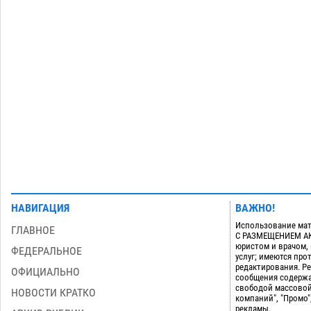
08.08
974
Завтра астраханцы проведут день в
18:00
режиме экстремальной температурной
нагрузки
07.08
844
Загрузить еще
НАВИГАЦИЯ
ВАЖНО!
Использование мат
ГЛАВНОЕ
С РАЗМЕЩЕНИЕМ АКТ
юристом и врачом,
ФЕДЕРАЛЬНОЕ
услуг; имеются пр
редактирования. Ре
ОФИЦИАЛЬНО
сообщения содержа
свободой массовой
НОВОСТИ КРАТКО
компаний", "Промо"
рекламы.