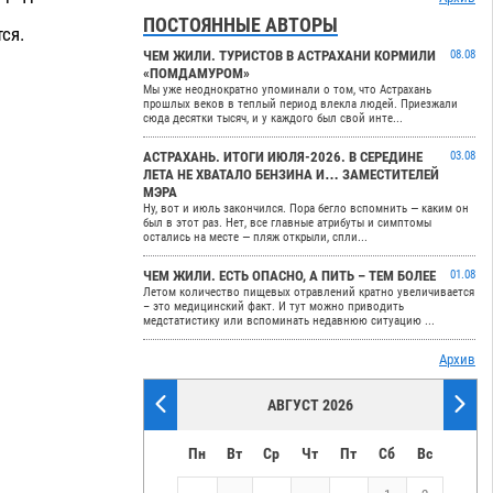
ПОСТОЯННЫЕ АВТОРЫ
ся.
ЧЕМ ЖИЛИ. ТУРИСТОВ В АСТРАХАНИ КОРМИЛИ
08.08
«ПОМДАМУРОМ»
Мы уже неоднократно упоминали о том, что Астрахань
прошлых веков в теплый период влекла людей. Приезжали
сюда десятки тысяч, и у каждого был свой инте...
АСТРАХАНЬ. ИТОГИ ИЮЛЯ-2026. В СЕРЕДИНЕ
03.08
ЛЕТА НЕ ХВАТАЛО БЕНЗИНА И… ЗАМЕСТИТЕЛЕЙ
МЭРА
Ну, вот и июль закончился. Пора бегло вспомнить — каким он
был в этот раз. Нет, все главные атрибуты и симптомы
остались на месте — пляж открыли, спли...
ЧЕМ ЖИЛИ. ЕСТЬ ОПАСНО, А ПИТЬ – ТЕМ БОЛЕЕ
01.08
Летом количество пищевых отравлений кратно увеличивается
– это медицинский факт. И тут можно приводить
медстатистику или вспоминать недавнюю ситуацию ...
Архив
АВГУСТ 2026
Пн
Вт
Ср
Чт
Пт
Сб
Вс