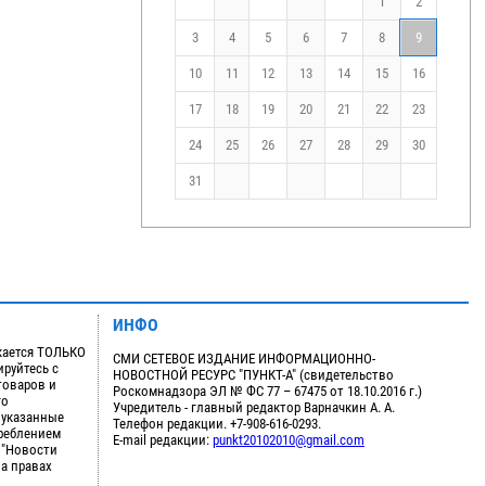
1
2
3
4
5
6
7
8
9
10
11
12
13
14
15
16
17
18
19
20
21
22
23
24
25
26
27
28
29
30
31
ИНФО
кается ТОЛЬКО
СМИ СЕТЕВОЕ ИЗДАНИЕ ИНФОРМАЦИОННО-
руйтесь с
НОВОСТНОЙ РЕСУРС "ПУНКТ-А" (свидетельство
товаров и
Роскомнадзора ЭЛ № ФС 77 – 67475 от 18.10.2016 г.)
го
Учредитель - главный редактор Варначкин А. А.
 указанные
Телефон редакции. +7-908-616-0293.
треблением
E-mail редакции:
punkt20102010@gmail.com
 "Новости
на правах