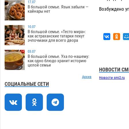
Ветеран из Астрахани отметил
17.07
15:32
В большой семье. Язык забыли —
столетний юбилей
Возбуждено уг
08.08
611
кайнары нет
Погибший на Донбассе волонтер из
14:19
Астрахани стал героем мурала
10.07
В большой семье. «Тесто мира»:
08.08
575
как астраханские татарки пекут
эчпочмаки для всего двора
Подросток, перебегавший дорогу вне
13:10
перехода, попал под колеса авто в
03.07
Астрахани
08.08
703
В большой семье. Уха по-нашему:
как одно блюдо хранит историю
целой семьи
Астраханский следком помог
12:02
НОВОСТИ СМ
подростку получить зарплату за
честный труд
Архив
Новости smi2.ru
08.08
475
СОЦИАЛЬНЫЕ СЕТИ
Фаворитская ноша: астраханские
10:51
гандболисты крупно проиграли
пермякам
08.08
439
Лидеры чеченской диаспоры в
09:00
Астрахани осудили выходку молодого
лихача с улицы Никольской