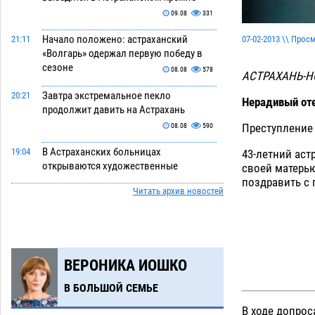
09.08
331
Начало положено: астраханский
07-02-2013 \\ Прос
21:11
«Волгарь» одержал первую победу в
сезоне
08.08
578
АСТРАХАНЬ-
Завтра экстремальное пекло
20:21
Нерадивый от
продолжит давить на Астрахань
Преступление
08.08
590
В Астраханских больницах
19:04
43-летний аст
открываются художественные
своей матерью
выставки
поздравить с 
08.08
458
Читать архив новостей
Астраханца будут судить за попытку
18:09
сбыта крупной партии прегабалина
08.08
557
ВЕРОНИКА ИОШКО
Игорь Мартынов вручил награды
16:58
тренерам и учителям физкультуры
В БОЛЬШОЙ СЕМЬЕ
Камызякского района
08.08
392
В ходе допрос