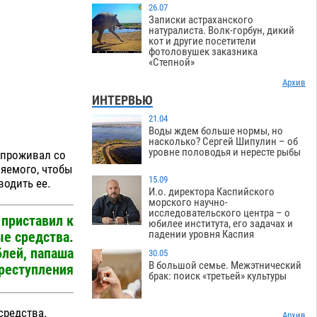
26.07
Записки астраханского
натуралиста. Волк-горбун, дикий
кот и другие посетители
фотоловушек заказника
«Степной»
Архив
ИНТЕРВЬЮ
21.04
Воды ждем больше нормы, но
насколько? Сергей Шипулин – об
уровне половодья и нересте рыбы
 проживал со
няемого, чтобы
15.09
водить ее.
И.о. директора Каспийского
морского научно-
исследовательского центра – о
 приставил к
юбилее института, его задачах и
падении уровня Каспия
ые средства.
блей, папаша
30.05
В большой семье. Межэтнический
реступления
брак: поиск «третьей» культуры
средства.
Архив