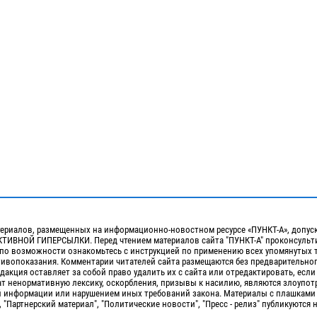
ериалов, размещенных на информационно-новостном ресурсе «ПУНКТ-А», допус
ИВНОЙ ГИПЕРСЫЛКИ. Перед чтением материалов сайта "ПУНКТ-А" проконсульти
 по возможности ознакомьтесь с инструкцией по применению всех упомянутых 
отивопоказания. Комментарии читателей сайта размещаются без предварительно
дакция оставляет за собой право удалить их с сайта или отредактировать, если
т ненормативную лексику, оскорбления, призывы к насилию, являются злоупо
 информации или нарушением иных требований закона. Материалы с плашками
, "Партнерский материал", "Политические новости", "Пресс - релиз" публикуются 