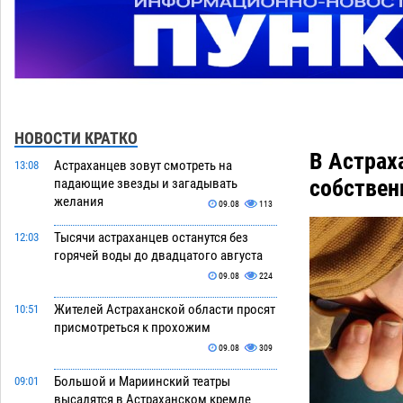
НОВОСТИ КРАТКО
В Астрах
Астраханцев зовут смотреть на
13:08
собствен
падающие звезды и загадывать
желания
09.08
113
Тысячи астраханцев останутся без
12:03
горячей воды до двадцатого августа
09.08
224
Жителей Астраханской области просят
10:51
присмотреться к прохожим
09.08
309
Большой и Мариинский театры
09:01
высадятся в Астраханском кремле