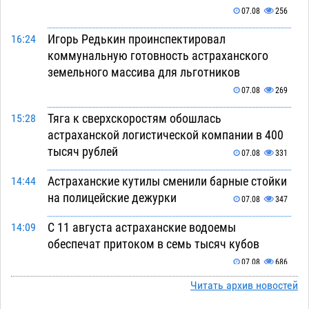
07.08
256
Игорь Редькин проинспектировал
16:24
коммунальную готовность астраханского
земельного массива для льготников
07.08
269
Тяга к сверхскоростям обошлась
15:28
астраханской логистической компании в 400
тысяч рублей
07.08
331
Астраханские кутилы сменили барные стойки
14:44
на полицейские дежурки
07.08
347
С 11 августа астраханские водоемы
14:09
обеспечат притоком в семь тысяч кубов
07.08
686
Читать архив новостей
Астраханский аэропорт попробует отбиться
13:29
от ворон в апелляционном суде
07.08
356