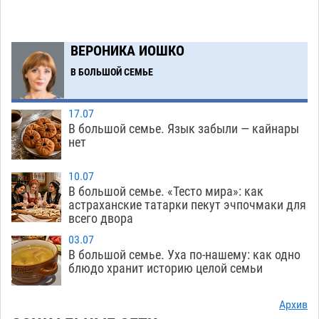
Астраханские археологи откопали древнюю
12:53
помойку
ВЕРОНИКА ИОШКО
07.08
550
В БОЛЬШОЙ СЕМЬЕ
В Астрахани подросток угнал мотоцикл и
11:58
похитил чужие мобильник с банковскими
картами
07.08
331
17.07
В большой семье. Язык забыли — кайнары
Астраханцев ждут на парковом газоне с
11:20
нет
призами и эрмитажными котами
07.08
291
10.07
Астраханский суд встал на сторону МЧС в
10:43
В большой семье. «Тесто мира»: как
астраханские татарки пекут эчпочмаки для
споре за возврат униформы
07.08
389
всего двора
На Всероссийской Спартакиаде астраханские
10:02
03.07
гандболисты уступили казанским «драконам»
В большой семье. Уха по-нашему: как одно
блюдо хранит историю целой семьи
07.08
280
Все пострадавшие при пожаре на
09:25
Архив
Краснодарской в Астрахани скончались