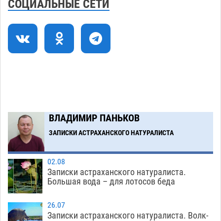
СОЦИАЛЬНЫЕ СЕТИ
07.08
1444
Астраханский суд оценил четыре удара по
08:47
голове полицейского в сто тысяч рублей
07.08
374
Завтра астраханская жара вновь приблизится
19:36
к 40-градусному пределу
06.08
517
В Астрахани впервые открыли смену по
18:57
ВЛАДИМИР ПАНЬКОВ
теории игр
06.08
463
ЗАПИСКИ АСТРАХАНСКОГО НАТУРАЛИСТА
Загрузить еще
02.08
Записки астраханского натуралиста.
Большая вода – для лотосов беда
26.07
Записки астраханского натуралиста. Волк-