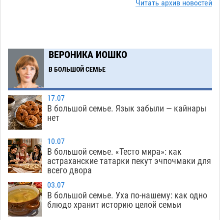
Читать архив новостей
Подросток, перебегавший дорогу вне
13:10
перехода, попал под колеса авто в Астрахани
08.08
644
ВЕРОНИКА ИОШКО
Астраханский следком помог подростку
12:02
получить зарплату за честный труд
В БОЛЬШОЙ СЕМЬЕ
08.08
430
17.07
Фаворитская ноша: астраханские
10:51
В большой семье. Язык забыли — кайнары
гандболисты крупно проиграли пермякам
нет
08.08
398
10.07
Лидеры чеченской диаспоры в Астрахани
09:00
В большой семье. «Тесто мира»: как
осудили выходку молодого лихача с улицы
астраханские татарки пекут эчпочмаки для
всего двора
Никольской
08.08
869
03.07
Завтра астраханцы проведут день в режиме
18:00
В большой семье. Уха по-нашему: как одно
экстремальной температурной нагрузки
блюдо хранит историю целой семьи
07.08
806