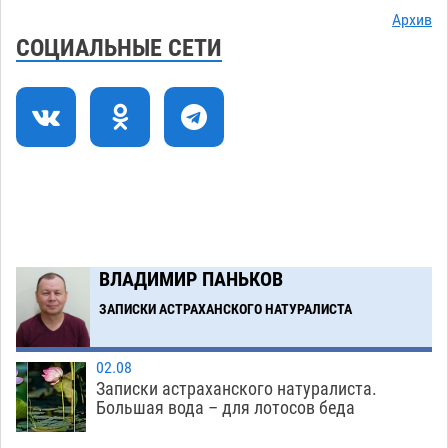
Архив
Астраханский котлован с мусором угрожает
17:09
СОЦИАЛЬНЫЕ СЕТИ
плодородию Харабалинского района
07.08
629
Игорь Редькин проинспектировал
16:24
коммунальную готовность астраханского
земельного массива для льготников
07.08
640
Тяга к сверхскоростям обошлась
15:28
астраханской логистической компании в 400
ВЛАДИМИР ПАНЬКОВ
тысяч рублей
07.08
650
ЗАПИСКИ АСТРАХАНСКОГО НАТУРАЛИСТА
Загрузить еще
02.08
Записки астраханского натуралиста.
Большая вода – для лотосов беда