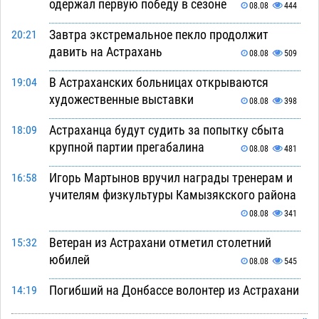
одержал первую победу в сезоне
08.08
444
Завтра экстремальное пекло продолжит
20:21
давить на Астрахань
08.08
509
В Астраханских больницах открываются
19:04
художественные выставки
08.08
398
Астраханца будут судить за попытку сбыта
18:09
крупной партии прегабалина
08.08
481
Игорь Мартынов вручил награды тренерам и
16:58
учителям физкультуры Камызякского района
08.08
341
Ветеран из Астрахани отметил столетний
15:32
юбилей
08.08
545
Погибший на Донбассе волонтер из Астрахани
14:19
стал героем мурала
08.08
517