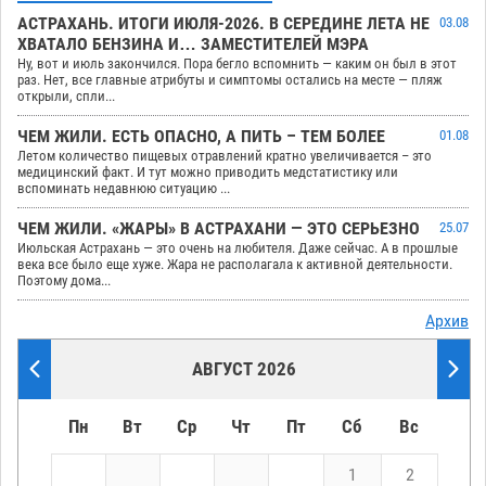
АСТРАХАНЬ. ИТОГИ ИЮЛЯ-2026. В СЕРЕДИНЕ ЛЕТА НЕ
03.08
ХВАТАЛО БЕНЗИНА И… ЗАМЕСТИТЕЛЕЙ МЭРА
Ну, вот и июль закончился. Пора бегло вспомнить — каким он был в этот
раз. Нет, все главные атрибуты и симптомы остались на месте — пляж
открыли, спли...
ЧЕМ ЖИЛИ. ЕСТЬ ОПАСНО, А ПИТЬ – ТЕМ БОЛЕЕ
01.08
Летом количество пищевых отравлений кратно увеличивается – это
медицинский факт. И тут можно приводить медстатистику или
вспоминать недавнюю ситуацию ...
ЧЕМ ЖИЛИ. «ЖАРЫ» В АСТРАХАНИ — ЭТО СЕРЬЕЗНО
25.07
Июльская Астрахань — это очень на любителя. Даже сейчас. А в прошлые
века все было еще хуже. Жара не располагала к активной деятельности.
Поэтому дома...
Архив
АВГУСТ 2026
Пн
Вт
Ср
Чт
Пт
Сб
Вс
1
2