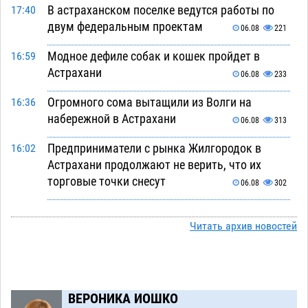
В астраханском поселке ведутся работы по
17:40
двум федеральным проектам
06.08
221
Модное дефиле собак и кошек пройдет в
16:59
Астрахани
06.08
233
Огромного сома вытащили из Волги на
16:36
набережной в Астрахани
06.08
313
Предприниматели с рынка Жилгородок в
16:02
Астрахани продолжают не верить, что их
торговые точки снесут
06.08
302
Ящерицу из астраханской пустыни поместили
15:22
на новой серебряной монете Банка России
Читать архив новостей
06.08
249
Буддийские святыни из Астрахани выставили
14:35
в музее Пушкина в Москве
06.08
223
ВЕРОНИКА ИОШКО