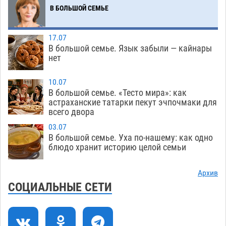
Мэрия Астрахани переводит городские
13:50
В БОЛЬШОЙ СЕМЬЕ
зеленые зоны на автоматический полив
06.08
234
17.07
В большой семье. Язык забыли — кайнары
Скончался второй ребенок после пожара в
13:13
нет
Астрахани
06.08
586
10.07
Астраханские гандболисты с крупной победы
12:49
В большой семье. «Тесто мира»: как
стартовали на Всероссийской Спартакиаде
астраханские татарки пекут эчпочмаки для
всего двора
06.08
283
03.07
В астраханском селе невестка изрешетила
12:16
В большой семье. Уха по-нашему: как одно
машину свекрови
блюдо хранит историю целой семьи
06.08
428
Астраханские приставы выдворили 12
11:45
Архив
нелегалов прямым рейсом из Шереметьево
СОЦИАЛЬНЫЕ СЕТИ
06.08
278
Как астраханцы назвали своих детей в июле
11:08