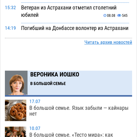
Ветеран из Астрахани отметил столетний
15:32
юбилей
08.08
545
Погибший на Донбассе волонтер из Астрахани
14:19
стал героем мурала
08.08
517
Читать архив новостей
Подросток, перебегавший дорогу вне
13:10
перехода, попал под колеса авто в Астрахани
08.08
644
ВЕРОНИКА ИОШКО
Астраханский следком помог подростку
12:02
получить зарплату за честный труд
В БОЛЬШОЙ СЕМЬЕ
08.08
430
17.07
Фаворитская ноша: астраханские
10:51
В большой семье. Язык забыли — кайнары
гандболисты крупно проиграли пермякам
нет
08.08
398
10.07
Лидеры чеченской диаспоры в Астрахани
09:00
В большой семье. «Тесто мира»: как