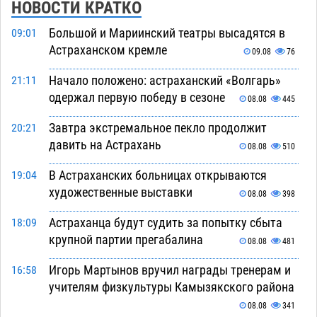
НОВОСТИ КРАТКО
Большой и Мариинский театры высадятся в
09:01
Астраханском кремле
09.08
76
Начало положено: астраханский «Волгарь»
21:11
одержал первую победу в сезоне
08.08
445
Завтра экстремальное пекло продолжит
20:21
давить на Астрахань
08.08
510
В Астраханских больницах открываются
19:04
художественные выставки
08.08
398
Астраханца будут судить за попытку сбыта
18:09
крупной партии прегабалина
08.08
481
Игорь Мартынов вручил награды тренерам и
16:58
учителям физкультуры Камызякского района
08.08
341