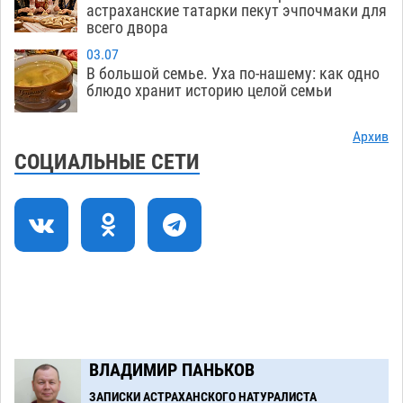
осудили выходку молодого лихача с улицы
астраханские татарки пекут эчпочмаки для
всего двора
Никольской
08.08
869
03.07
Завтра астраханцы проведут день в режиме
18:00
В большой семье. Уха по-нашему: как одно
экстремальной температурной нагрузки
блюдо хранит историю целой семьи
07.08
806
Архив
Астраханский котлован с мусором угрожает
17:09
СОЦИАЛЬНЫЕ СЕТИ
плодородию Харабалинского района
07.08
629
Игорь Редькин проинспектировал
16:24
коммунальную готовность астраханского
земельного массива для льготников
07.08
640
Тяга к сверхскоростям обошлась
15:28
астраханской логистической компании в 400
ВЛАДИМИР ПАНЬКОВ
тысяч рублей
07.08
650
ЗАПИСКИ АСТРАХАНСКОГО НАТУРАЛИСТА