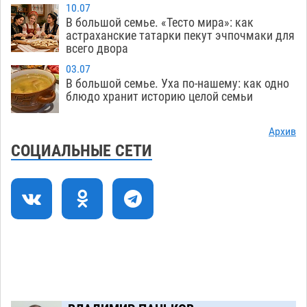
10.07
Ветеран из Астрахани отметил столетний
15:32
В большой семье. «Тесто мира»: как
юбилей
08.08
641
астраханские татарки пекут эчпочмаки для
всего двора
Погибший на Донбассе волонтер из Астрахани
14:19
03.07
стал героем мурала
08.08
605
В большой семье. Уха по-нашему: как одно
блюдо хранит историю целой семьи
Подросток, перебегавший дорогу вне
13:10
перехода, попал под колеса авто в Астрахани
Архив
08.08
736
СОЦИАЛЬНЫЕ СЕТИ
Астраханский следком помог подростку
12:02
получить зарплату за честный труд
08.08
503
Загрузить еще