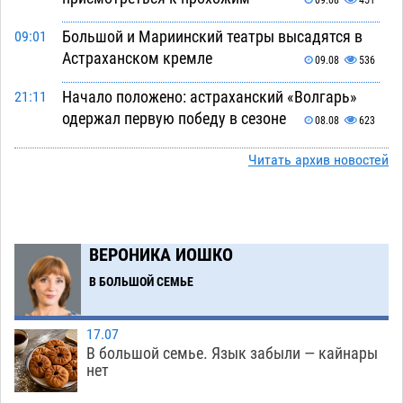
Большой и Мариинский театры высадятся в
09:01
Астраханском кремле
09.08
536
Начало положено: астраханский «Волгарь»
21:11
одержал первую победу в сезоне
08.08
623
Завтра экстремальное пекло продолжит
20:21
Читать архив новостей
давить на Астрахань
08.08
634
В Астраханских больницах открываются
19:04
художественные выставки
08.08
493
ВЕРОНИКА ИОШКО
Астраханца будут судить за попытку сбыта
18:09
В БОЛЬШОЙ СЕМЬЕ
крупной партии прегабалина
08.08
594
17.07
Игорь Мартынов вручил награды тренерам и
16:58
В большой семье. Язык забыли — кайнары
учителям физкультуры Камызякского района
нет
08.08
424