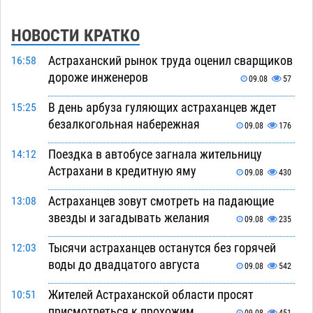
НОВОСТИ КРАТКО
Астраханский рынок труда оценил сварщиков
16:58
дороже инженеров
09.08
57
В день арбуза гуляющих астраханцев ждет
15:25
безалкогольная набережная
09.08
176
Поездка в автобусе загнала жительницу
14:12
Астрахани в кредитную яму
09.08
430
Астраханцев зовут смотреть на падающие
13:08
звезды и загадывать желания
09.08
235
Тысячи астраханцев останутся без горячей
12:03
воды до двадцатого августа
09.08
542
Жителей Астраханской области просят
10:51
присмотреться к прохожим
09.08
451