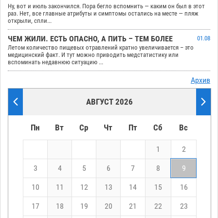
Ну, вот и июль закончился. Пора бегло вспомнить — каким он был в этот
раз. Нет, все главные атрибуты и симптомы остались на месте — пляж
открыли, спли...
ЧЕМ ЖИЛИ. ЕСТЬ ОПАСНО, А ПИТЬ – ТЕМ БОЛЕЕ
01.08
Летом количество пищевых отравлений кратно увеличивается – это
медицинский факт. И тут можно приводить медстатистику или
вспоминать недавнюю ситуацию ...
Архив
АВГУСТ 2026
Пн
Вт
Ср
Чт
Пт
Сб
Вс
1
2
3
4
5
6
7
8
9
10
11
12
13
14
15
16
17
18
19
20
21
22
23