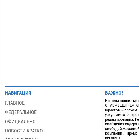
дали условные 1,5 года за найденные
200 г растения с наркотой
06.08
292
Загрузить еще
НАВИГАЦИЯ
ВАЖНО!
Использование мат
ГЛАВНОЕ
С РАЗМЕЩЕНИЕМ АКТ
юристом и врачом,
ФЕДЕРАЛЬНОЕ
услуг; имеются пр
редактирования. Ре
ОФИЦИАЛЬНО
сообщения содержа
свободой массовой
НОВОСТИ КРАТКО
компаний", "Промо"
рекламы.