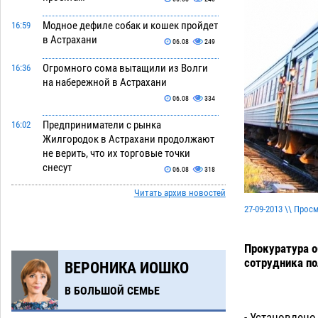
Модное дефиле собак и кошек пройдет
16:59
в Астрахани
06.08
249
Огромного сома вытащили из Волги
16:36
на набережной в Астрахани
06.08
334
Предприниматели с рынка
16:02
Жилгородок в Астрахани продолжают
не верить, что их торговые точки
снесут
06.08
318
Читать архив новостей
Ящерицу из астраханской пустыни
15:22
27-09-2013 \\ Прос
поместили на новой серебряной
монете Банка России
06.08
259
Прокуратура о
Буддийские святыни из Астрахани
14:35
сотрудника по
ВЕРОНИКА ИОШКО
выставили в музее Пушкина в Москве
06.08
231
В БОЛЬШОЙ СЕМЬЕ
Мэрия Астрахани переводит городские
13:50
- Установлено