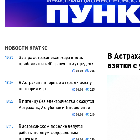
НОВОСТИ КРАТКО
В Астрах
Завтра астраханская жара вновь
19:36
взятки с
приблизится к 40-градусному пределу
06.08
206
В Астрахани впервые открыли смену
18:57
по теории игр
06.08
225
В пятницу без электричества окажутся
18:23
Астрахань, Ахтубинск и 6 поселений
06.08
210
В астраханском поселке ведутся
17:40
работы по двум федеральным
проектам
06.08
240