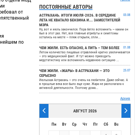
еми
ПОСТОЯННЫЕ АВТОРЫ
ребовал от
АСТРАХАНЬ. ИТОГИ ИЮЛЯ-2026. В СЕРЕДИНЕ
03.08
репятственный
ЛЕТА НЕ ХВАТАЛО БЕНЗИНА И… ЗАМЕСТИТЕЛЕЙ
МЭРА
Ну, вот и июль закончился. Пора бегло вспомнить — каким он
был в этот раз. Нет, все главные атрибуты и симптомы
ия
остались на месте — пляж открыли, спли...
ьнейшем по
ЧЕМ ЖИЛИ. ЕСТЬ ОПАСНО, А ПИТЬ – ТЕМ БОЛЕЕ
01.08
Летом количество пищевых отравлений кратно увеличивается
– это медицинский факт. И тут можно приводить
медстатистику или вспоминать недавнюю ситуацию ...
ЧЕМ ЖИЛИ. «ЖАРЫ» В АСТРАХАНИ — ЭТО
25.07
СЕРЬЕЗНО
Июльская Астрахань — это очень на любителя. Даже сейчас. А
в прошлые века все было еще хуже. Жара не располагала к
активной деятельности. Поэтому дома...
Архив
АВГУСТ 2026
Пн
Вт
Ср
Чт
Пт
Сб
Вс