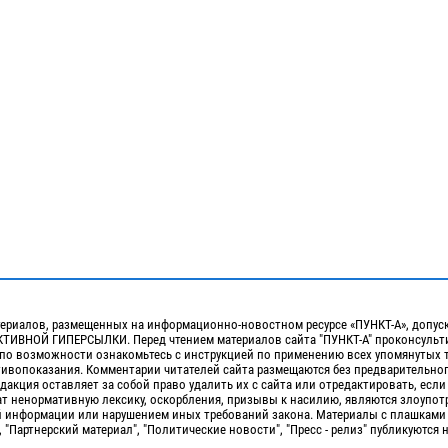
ериалов, размещенных на информационно-новостном ресурсе «ПУНКТ-А», допус
ИВНОЙ ГИПЕРСЫЛКИ. Перед чтением материалов сайта "ПУНКТ-А" проконсульти
 по возможности ознакомьтесь с инструкцией по применению всех упомянутых 
отивопоказания. Комментарии читателей сайта размещаются без предварительно
дакция оставляет за собой право удалить их с сайта или отредактировать, если
т ненормативную лексику, оскорбления, призывы к насилию, являются злоупо
 информации или нарушением иных требований закона. Материалы с плашками
, "Партнерский материал", "Политические новости", "Пресс - релиз" публикуются 