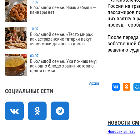
зеленые зоны на автоматический
17.07
России на тра
В большой семье. Язык забыли —
полив
06.08
243
пассажиров по
кайнары нет
них взятку в 
Скончался второй ребенок после
13:13
проезд, - соо
пожара в Астрахани
10.07
06.08
608
В большой семье. «Тесто мира»:
После переда
как астраханские татарки пекут
Астраханские гандболисты с крупной
12:49
собственной б
эчпочмаки для всего двора
победы стартовали на Всероссийской
решению суда 
Спартакиаде
06.08
291
03.07
В большой семье. Уха по-нашему:
В астраханском селе невестка
12:16
как одно блюдо хранит историю
целой семьи
изрешетила машину свекрови
06.08
439
Архив
Астраханские приставы выдворили 12
11:45
СОЦИАЛЬНЫЕ СЕТИ
нелегалов прямым рейсом из
Шереметьево
06.08
293
Как астраханцы назвали своих детей в
11:08
июле
НОВОСТИ СМ
06.08
306
Новости smi2.ru
В Астрахани несовершеннолетнему
10:30