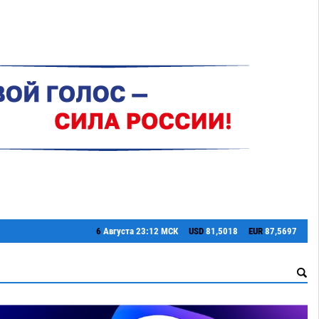
6
Августа
23:12 МСК
USD
81,5018
EUR
87,5697