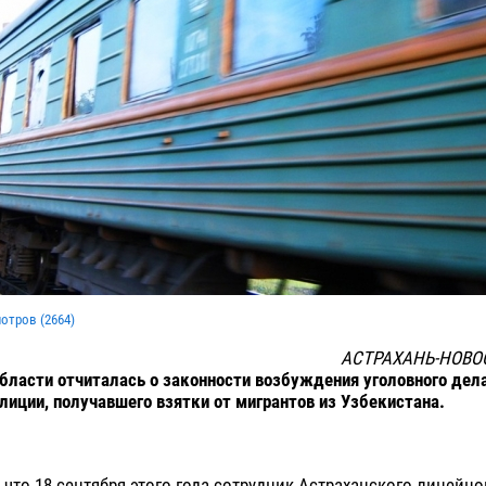
мотров (
2664
)
АСТРАХАНЬ-НОВО
бласти отчиталась о законности возбуждения уголовного дел
лиции, получавшего взятки от мигрантов из Узбекистана.
, что 18 сентября этого года сотрудник Астраханского линейн