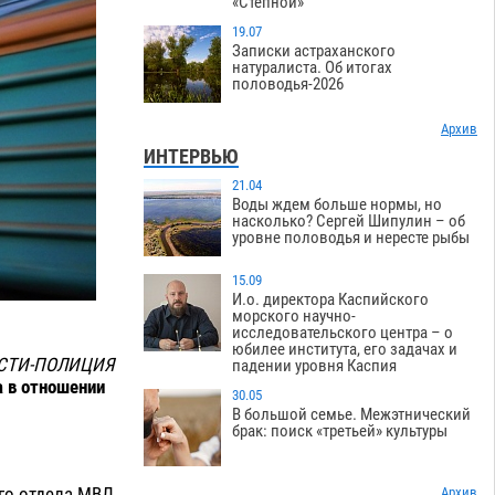
«Степной»
19.07
Записки астраханского
натуралиста. Об итогах
половодья-2026
Архив
ИНТЕРВЬЮ
21.04
Воды ждем больше нормы, но
насколько? Сергей Шипулин – об
уровне половодья и нересте рыбы
15.09
И.о. директора Каспийского
морского научно-
исследовательского центра – о
юбилее института, его задачах и
СТИ-ПОЛИЦИЯ
падении уровня Каспия
а в отношении
30.05
В большой семье. Межэтнический
брак: поиск «третьей» культуры
ого отдела МВД
Архив