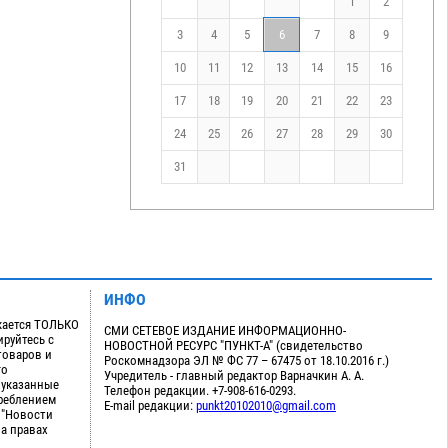
1
2
3
4
5
6
7
8
9
10
11
12
13
14
15
16
17
18
19
20
21
22
23
24
25
26
27
28
29
30
31
ИНФО
кается ТОЛЬКО
СМИ СЕТЕВОЕ ИЗДАНИЕ ИНФОРМАЦИОННО-
руйтесь с
НОВОСТНОЙ РЕСУРС "ПУНКТ-А" (свидетельство
товаров и
Роскомнадзора ЭЛ № ФС 77 – 67475 от 18.10.2016 г.)
го
Учредитель - главный редактор Варначкин А. А.
 указанные
Телефон редакции. +7-908-616-0293.
треблением
E-mail редакции:
punkt20102010@gmail.com
 "Новости
на правах