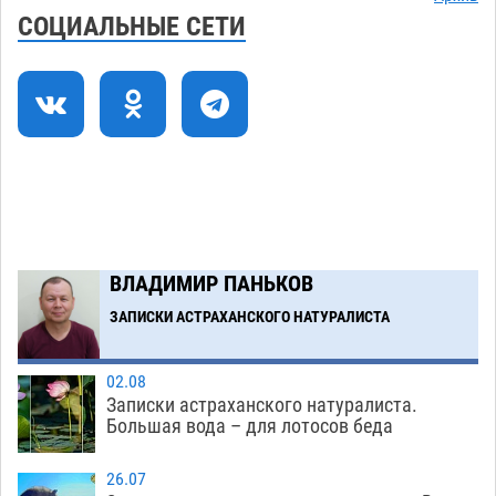
нелегалов прямым рейсом из Шереметьево
СОЦИАЛЬНЫЕ СЕТИ
06.08
357
Как астраханцы назвали своих детей в июле
11:08
06.08
364
В Астрахани несовершеннолетнему дали
10:30
условные 1,5 года за найденные 200 г
растения с наркотой
06.08
351
Загрузить еще
ВЛАДИМИР ПАНЬКОВ
ЗАПИСКИ АСТРАХАНСКОГО НАТУРАЛИСТА
02.08
Записки астраханского натуралиста.
Большая вода – для лотосов беда
26.07