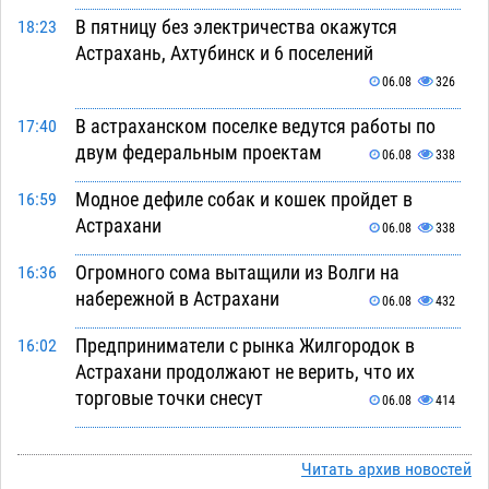
В пятницу без электричества окажутся
18:23
Астрахань, Ахтубинск и 6 поселений
06.08
326
В астраханском поселке ведутся работы по
17:40
двум федеральным проектам
06.08
338
Модное дефиле собак и кошек пройдет в
16:59
Астрахани
06.08
338
Огромного сома вытащили из Волги на
16:36
набережной в Астрахани
06.08
432
Предприниматели с рынка Жилгородок в
16:02
Астрахани продолжают не верить, что их
торговые точки снесут
06.08
414
Ящерицу из астраханской пустыни поместили
15:22
на новой серебряной монете Банка России
Читать архив новостей