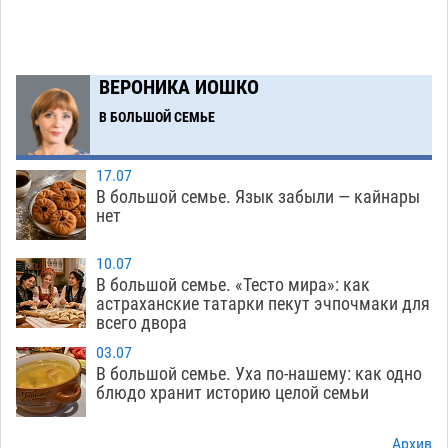
06.08
319
Буддийские святыни из Астрахани выставили
14:35
в музее Пушкина в Москве
06.08
301
ВЕРОНИКА ИОШКО
Мэрия Астрахани переводит городские
13:50
В БОЛЬШОЙ СЕМЬЕ
зеленые зоны на автоматический полив
06.08
303
17.07
В большой семье. Язык забыли — кайнары
Скончался второй ребенок после пожара в
13:13
нет
Астрахани
06.08
735
10.07
Астраханские гандболисты с крупной победы
12:49
В большой семье. «Тесто мира»: как
стартовали на Всероссийской Спартакиаде
астраханские татарки пекут эчпочмаки для
всего двора
06.08
355
03.07
В астраханском селе невестка изрешетила
12:16
В большой семье. Уха по-нашему: как одно
машину свекрови
блюдо хранит историю целой семьи
06.08
513
Астраханские приставы выдворили 12
11:45
Архив