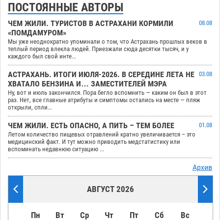
ПОСТОЯННЫЕ АВТОРЫ
ЧЕМ ЖИЛИ. ТУРИСТОВ В АСТРАХАНИ КОРМИЛИ
08.08
«ПОМДАМУРОМ»
Мы уже неоднократно упоминали о том, что Астрахань прошлых веков в
теплый период влекла людей. Приезжали сюда десятки тысяч, и у
каждого был свой инте...
АСТРАХАНЬ. ИТОГИ ИЮЛЯ-2026. В СЕРЕДИНЕ ЛЕТА НЕ
03.08
ХВАТАЛО БЕНЗИНА И… ЗАМЕСТИТЕЛЕЙ МЭРА
Ну, вот и июль закончился. Пора бегло вспомнить — каким он был в этот
раз. Нет, все главные атрибуты и симптомы остались на месте — пляж
открыли, спли...
ЧЕМ ЖИЛИ. ЕСТЬ ОПАСНО, А ПИТЬ – ТЕМ БОЛЕЕ
01.08
Летом количество пищевых отравлений кратно увеличивается – это
медицинский факт. И тут можно приводить медстатистику или
вспоминать недавнюю ситуацию ...
Архив
АВГУСТ 2026
Пн
Вт
Ср
Чт
Пт
Сб
Вс