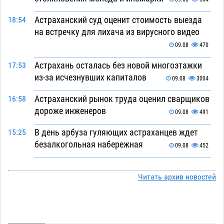
Астраханский суд оценит стоимость выезда
18:54
на встречку для лихача из вирусного видео
09.08
470
Астрахань осталась без новой многоэтажки
17:53
из-за исчезнувших капиталов
09.08
3004
Астраханский рынок труда оценил сварщиков
16:58
дороже инженеров
09.08
491
В день арбуза гуляющих астраханцев ждет
15:25
безалкогольная набережная
09.08
452
Поездка в автобусе загнала жительницу
14:12
Астрахани в кредитную яму
Читать архив новостей
09.08
1041
Астраханцев зовут смотреть на падающие
13:08
звезды и загадывать желания
09.08
425