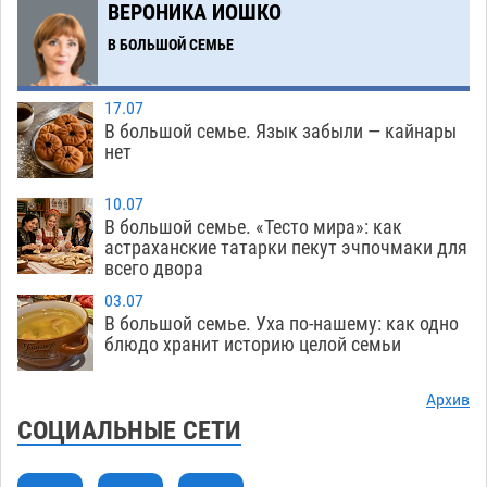
ВЕРОНИКА ИОШКО
Тысячи астраханцев останутся без горячей
12:03
воды до двадцатого августа
В БОЛЬШОЙ СЕМЬЕ
09.08
1658
Жителей Астраханской области просят
10:51
17.07
присмотреться к прохожим
09.08
745
В большой семье. Язык забыли — кайнары
нет
Большой и Мариинский театры высадятся в
09:01
Астраханском кремле
09.08
1255
10.07
В большой семье. «Тесто мира»: как
Начало положено: астраханский «Волгарь»
21:11
астраханские татарки пекут эчпочмаки для
одержал первую победу в сезоне
всего двора
08.08
762
03.07
Завтра экстремальное пекло продолжит
20:21
В большой семье. Уха по-нашему: как одно
давить на Астрахань
08.08
793
блюдо хранит историю целой семьи
В Астраханских больницах открываются
19:04
Архив
художественные выставки
08.08
613
СОЦИАЛЬНЫЕ СЕТИ
Астраханца будут судить за попытку сбыта
18:09
крупной партии прегабалина
08.08
727