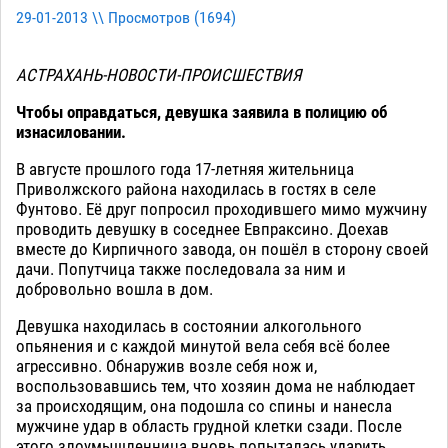
29-01-2013 \\ Просмотров (
1694
)
АСТРАХАНЬ-НОВОСТИ-ПРОИСШЕСТВИЯ
Чтобы оправдаться, девушка заявила в полицию об
изнасиловании.
В августе прошлого года 17-летняя жительница
Приволжского района находилась в гостях в селе
Фунтово. Её друг попросил проходившего мимо мужчину
проводить девушку в соседнее Евпраксино. Доехав
вместе до Кирпичного завода, он пошёл в сторону своей
дачи. Попутчица также последовала за ним и
добровольно вошла в дом.
Девушка находилась в состоянии алкогольного
опьянения и с каждой минутой вела себя всё более
агрессивно. Обнаружив возле себя нож и,
воспользовавшись тем, что хозяин дома не наблюдает
за происходящим, она подошла со спины и нанесла
мужчине удар в область грудной клетки сзади. После
этого злоумышленница вновь попыталась ударить,