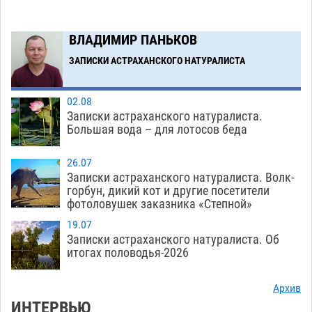
07.08
603
Астраханские кутилы сменили барные стойки
14:44
ВЛАДИМИР ПАНЬКОВ
на полицейские дежурки
07.08
618
ЗАПИСКИ АСТРАХАНСКОГО НАТУРАЛИСТА
Загрузить еще
02.08
Записки астраханского натуралиста.
Большая вода – для лотосов беда
26.07
Записки астраханского натуралиста. Волк-
горбун, дикий кот и другие посетители
фотоловушек заказника «Степной»
19.07
Записки астраханского натуралиста. Об
итогах половодья-2026
Архив
ИНТЕРВЬЮ