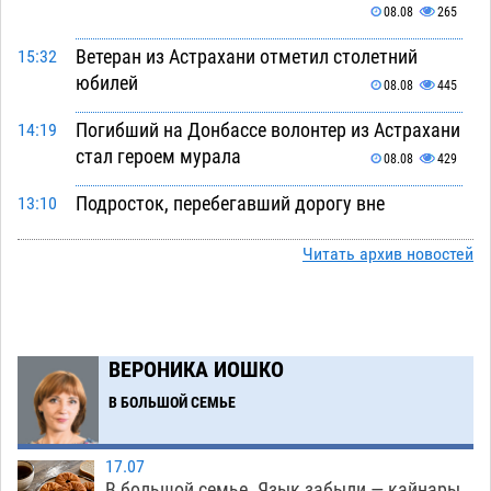
08.08
265
Ветеран из Астрахани отметил столетний
15:32
юбилей
08.08
445
Погибший на Донбассе волонтер из Астрахани
14:19
стал героем мурала
08.08
429
Подросток, перебегавший дорогу вне
13:10
перехода, попал под колеса авто в Астрахани
Читать архив новостей
08.08
567
Астраханский следком помог подростку
12:02
получить зарплату за честный труд
08.08
369
ВЕРОНИКА ИОШКО
Фаворитская ноша: астраханские
10:51
В БОЛЬШОЙ СЕМЬЕ
гандболисты крупно проиграли пермякам
08.08
342
17.07
В большой семье. Язык забыли — кайнары