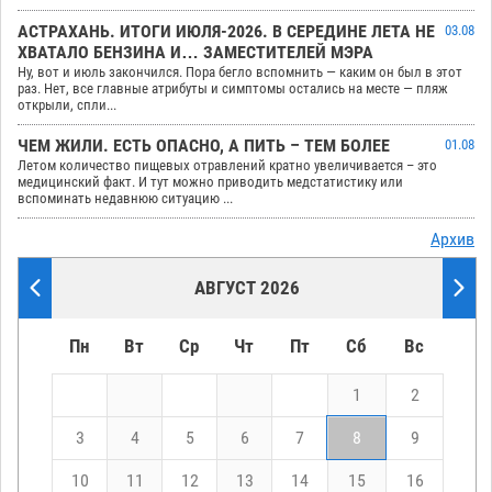
АСТРАХАНЬ. ИТОГИ ИЮЛЯ-2026. В СЕРЕДИНЕ ЛЕТА НЕ
03.08
ХВАТАЛО БЕНЗИНА И… ЗАМЕСТИТЕЛЕЙ МЭРА
Ну, вот и июль закончился. Пора бегло вспомнить — каким он был в этот
раз. Нет, все главные атрибуты и симптомы остались на месте — пляж
открыли, спли...
ЧЕМ ЖИЛИ. ЕСТЬ ОПАСНО, А ПИТЬ – ТЕМ БОЛЕЕ
01.08
Летом количество пищевых отравлений кратно увеличивается – это
медицинский факт. И тут можно приводить медстатистику или
вспоминать недавнюю ситуацию ...
Архив
АВГУСТ 2026
Пн
Вт
Ср
Чт
Пт
Сб
Вс
1
2
3
4
5
6
7
8
9
10
11
12
13
14
15
16