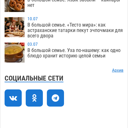
Лидеры чеченской диаспоры в Астрахани
09:00
нет
осудили выходку молодого лихача с улицы
Никольской
08.08
764
10.07
В большой семье. «Тесто мира»: как
Завтра астраханцы проведут день в режиме
18:00
астраханские татарки пекут эчпочмаки для
всего двора
экстремальной температурной нагрузки
07.08
743
03.07
В большой семье. Уха по-нашему: как одно
Астраханский котлован с мусором угрожает
17:09
блюдо хранит историю целой семьи
плодородию Харабалинского района
07.08
578
Архив
СОЦИАЛЬНЫЕ СЕТИ
Игорь Редькин проинспектировал
16:24
коммунальную готовность астраханского
земельного массива для льготников
07.08
582
Тяга к сверхскоростям обошлась
15:28
астраханской логистической компании в 400
тысяч рублей