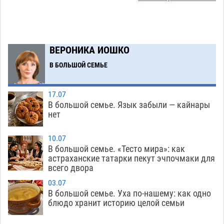
Астраханский следком помог подростку
12:02
получить зарплату за честный труд
08.08
338
ВЕРОНИКА ИОШКО
Фаворитская ноша: астраханские
10:51
В БОЛЬШОЙ СЕМЬЕ
гандболисты крупно проиграли пермякам
08.08
310
17.07
В большой семье. Язык забыли — кайнары
Лидеры чеченской диаспоры в Астрахани
09:00
нет
осудили выходку молодого лихача с улицы
Никольской
08.08
723
10.07
В большой семье. «Тесто мира»: как
Завтра астраханцы проведут день в режиме
18:00
астраханские татарки пекут эчпочмаки для
всего двора
экстремальной температурной нагрузки
07.08
716
03.07
В большой семье. Уха по-нашему: как одно
Астраханский котлован с мусором угрожает
17:09
блюдо хранит историю целой семьи
плодородию Харабалинского района