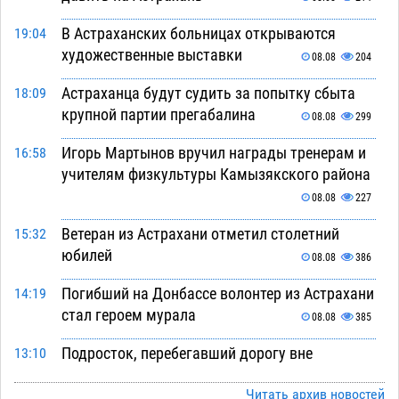
В Астраханских больницах открываются
19:04
художественные выставки
08.08
204
Астраханца будут судить за попытку сбыта
18:09
крупной партии прегабалина
08.08
299
Игорь Мартынов вручил награды тренерам и
16:58
учителям физкультуры Камызякского района
08.08
227
Ветеран из Астрахани отметил столетний
15:32
юбилей
08.08
386
Погибший на Донбассе волонтер из Астрахани
14:19
стал героем мурала
08.08
385
Подросток, перебегавший дорогу вне
13:10
перехода, попал под колеса авто в Астрахани
Читать архив новостей
08.08
520