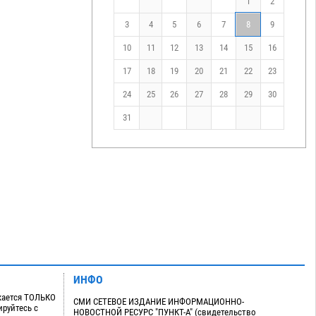
1
2
3
4
5
6
7
8
9
10
11
12
13
14
15
16
17
18
19
20
21
22
23
24
25
26
27
28
29
30
31
ИНФО
кается ТОЛЬКО
СМИ СЕТЕВОЕ ИЗДАНИЕ ИНФОРМАЦИОННО-
руйтесь с
НОВОСТНОЙ РЕСУРС "ПУНКТ-А" (свидетельство