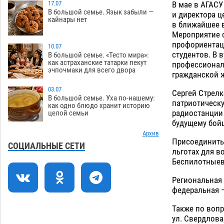
В мае в АГАСУ
древнюю помойку
17.07
07.08
653
В большой семье. Язык забыли —
и директора ц
кайнары нет
в ближайшее 
В Астрахани подросток угнал
11:58
Мероприятие с
мотоцикл и похитил чужие мобильник
профориентац
с банковскими картами
10.07
07.08
412
студентов. В 
В большой семье. «Тесто мира»:
как астраханские татарки пекут
профессиональ
Астраханцев ждут на парковом газоне
11:20
эчпочмаки для всего двора
гражданской 
с призами и эрмитажными котами
07.08
363
03.07
Сергей Стрелк
В большой семье. Уха по-нашему:
патриотическу
Астраханский суд встал на сторону
10:43
как одно блюдо хранит историю
радиостанции
целой семьи
МЧС в споре за возврат униформы
будущему бойц
07.08
574
Архив
Присоединить
На Всероссийской Спартакиаде
10:02
СОЦИАЛЬНЫЕ СЕТИ
льготах для в
астраханские гандболисты уступили
Беспилотныев
казанским «драконам»
07.08
346
Региональная 
Все пострадавшие при пожаре на
09:25
федеральная —
Краснодарской в Астрахани
скончались
07.08
1566
Также по вопр
ул. Свердлова
08:47