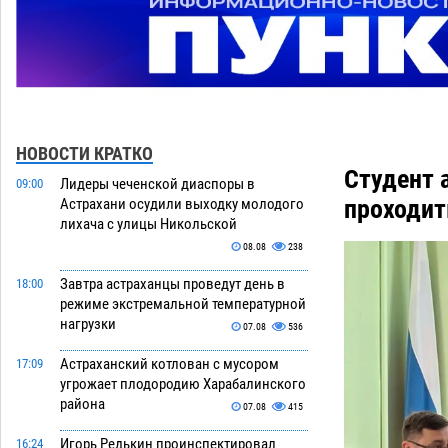
НОВОСТИ КРАТКО
Студент 
Лидеры чеченской диаспоры в
09:00
проходит
Астрахани осудили выходку молодого
лихача с улицы Никольской
08.08
238
Завтра астраханцы проведут день в
18:00
режиме экстремальной температурной
нагрузки
07.08
536
Астраханский котлован с мусором
17:09
угрожает плодородию Харабалинского
района
07.08
415
Игорь Редькин проинспектировал
16:24