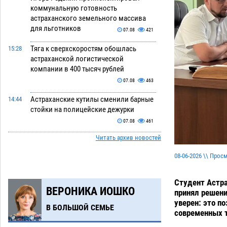
коммунальную готовность
астраханского земельного массива
для льготников
07.08
421
Тяга к сверхскоростям обошлась
15:28
астраханской логистической
компании в 400 тысяч рублей
07.08
463
Астраханские кутилы сменили барные
14:44
стойки на полицейские дежурки
07.08
461
Читать архив новостей
С 11 августа астраханские водоемы
14:09
обеспечат притоком в семь тысяч
08-06-2026 \\ Прос
кубов
07.08
1019
Астраханский аэропорт попробует
13:29
Студент Астра
ВЕРОНИКА ИОШКО
отбиться от ворон в апелляционном
принял решени
суде
уверен: это п
07.08
477
В БОЛЬШОЙ СЕМЬЕ
современных т
Астраханские археологи откопали
12:53