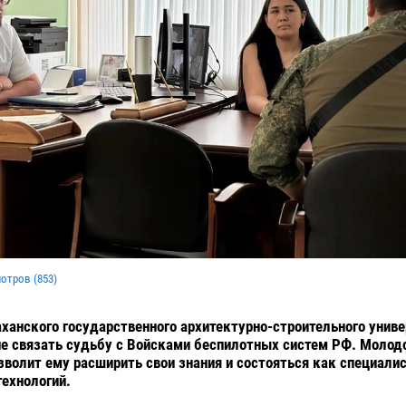
мотров (
853
)
ханского государственного архитектурно-строительного униве
е связать судьбу с Войсками беспилотных систем РФ. Молод
озволит ему расширить свои знания и состояться как специали
ехнологий.