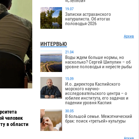
«Степной»
19.07
Записки астраханского
натуралиста. Об итогах
половодья-2026
Архив
ИНТЕРВЬЮ
21.04
Воды ждем больше нормы, но
насколько? Сергей Шипулин – об
уровне половодья и нересте рыбы
15.09
И.о. директора Каспийского
морского научно-
исследовательского центра – о
юбилее института, его задачах и
падении уровня Каспия
рситета
30.05
В большой семье. Межэтнический
ой человек
брак: поиск «третьей» культуры
сту в области
Архив