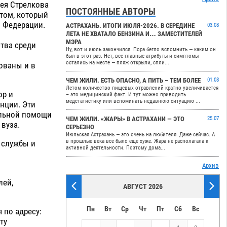
гея Стрелкова
ПОСТОЯННЫЕ АВТОРЫ
нтом, который
й Федерации.
АСТРАХАНЬ. ИТОГИ ИЮЛЯ-2026. В СЕРЕДИНЕ
03.08
ЛЕТА НЕ ХВАТАЛО БЕНЗИНА И… ЗАМЕСТИТЕЛЕЙ
МЭРА
тва среди
Ну, вот и июль закончился. Пора бегло вспомнить — каким он
был в этот раз. Нет, все главные атрибуты и симптомы
остались на месте — пляж открыли, спли...
ованы и в
ЧЕМ ЖИЛИ. ЕСТЬ ОПАСНО, А ПИТЬ – ТЕМ БОЛЕЕ
01.08
Летом количество пищевых отравлений кратно увеличивается
ор и
– это медицинский факт. И тут можно приводить
медстатистику или вспоминать недавнюю ситуацию ...
нции. Эти
альной помощи
ЧЕМ ЖИЛИ. «ЖАРЫ» В АСТРАХАНИ — ЭТО
25.07
вуза.
СЕРЬЕЗНО
Июльская Астрахань — это очень на любителя. Даже сейчас. А
в прошлые века все было еще хуже. Жара не располагала к
 службы и
активной деятельности. Поэтому дома...
Архив
лей,
АВГУСТ 2026
Пн
Вт
Ср
Чт
Пт
Сб
Вс
 по адресу:
ту