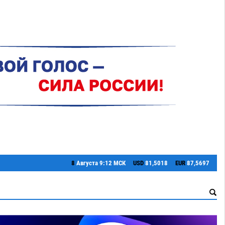
8
Августа
9:12 МСК
USD
81,5018
EUR
87,5697