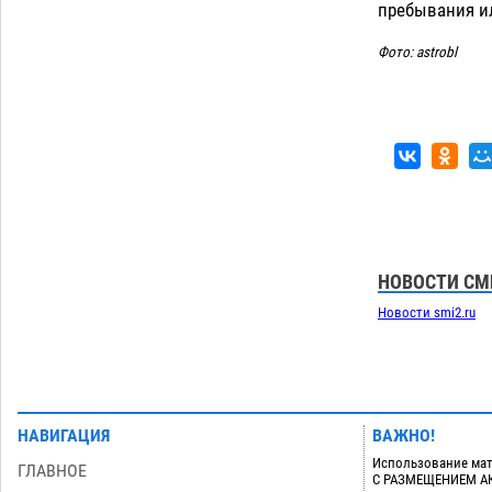
Астраханский суд оценил четыре удара
пребывания ил
по голове полицейского в сто тысяч
рублей
07.08
445
Фото: astrobl
Завтра астраханская жара вновь
19:36
приблизится к 40-градусному пределу
06.08
592
Загрузить еще
НОВОСТИ СМ
Новости smi2.ru
НАВИГАЦИЯ
ВАЖНО!
Использование мат
ГЛАВНОЕ
С РАЗМЕЩЕНИЕМ АКТ