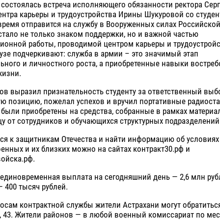
 состоялась встреча исполняющего обязанности ректора Сер
ентра карьеры и трудоустройства Ирины Шукуровой со студе
время отправится на службу в Вооруженных силах Российско
тало не только знаком поддержки, но и важной частью
ионной работы, проводимой центром карьеры и трудоустройс
вузе подчеркивают: служба в армии – это значимый этап
ного и личностного роста, а приобретенные навыки востреб
жизни.
ов выразил признательность студенту за ответственный выб
ю позицию, пожелал успехов и вручил портативные радиоста
 были приобретены на средства, собранные в рамках матери
у от сотрудников и обучающихся структурных подразделений 
ся к защитникам Отечества и найти информацию об условиях
оенных и их близких можно на сайтах контракт30.рф и
ойска.рф.
единовременная выплата на сегодняшний день — 2,6 млн руб
 400 тысяч рублей.
осам контрактной службы жители Астрахани могут обратиться
, 43. Жители районов — в любой военный комиссариат по мес