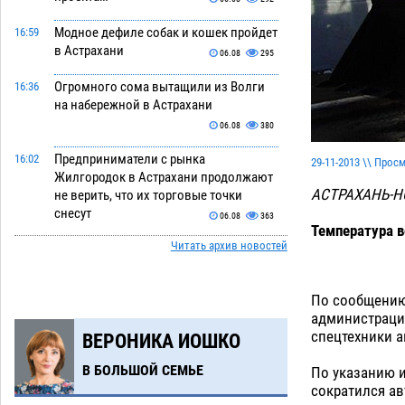
Модное дефиле собак и кошек пройдет
16:59
в Астрахани
06.08
295
Огромного сома вытащили из Волги
16:36
на набережной в Астрахани
06.08
380
Предприниматели с рынка
16:02
29-11-2013 \\ Прос
Жилгородок в Астрахани продолжают
АСТРАХАНЬ-Н
не верить, что их торговые точки
снесут
06.08
363
Температура в
Читать архив новостей
Ящерицу из астраханской пустыни
15:22
поместили на новой серебряной
монете Банка России
06.08
293
По сообщению
администрации
Буддийские святыни из Астрахани
14:35
спецтехники а
ВЕРОНИКА ИОШКО
выставили в музее Пушкина в Москве
06.08
268
В БОЛЬШОЙ СЕМЬЕ
По указанию и
сократился ав
Мэрия Астрахани переводит городские
13:50