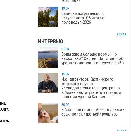
«Степной»
19.07
Записки астраханского
натуралиста. Об итогах
половодья-2026
Архив
ИНТЕРВЬЮ
21.04
Воды ждем больше нормы, но
насколько? Сергей Шипулин – об
уровне половодья и нересте рыбы
15.09
И.о. директора Каспийского
морского научно-
исследовательского центра – о
юбилее института, его задачах и
падении уровня Каспия
ниц
30.05
од».
В большой семье. Межэтнический
брак: поиск «третьей» культуры
когда
Архив