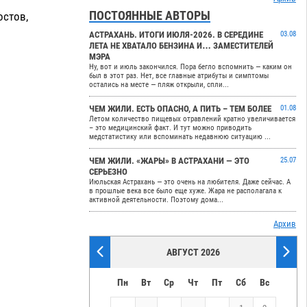
ПОСТОЯННЫЕ АВТОРЫ
остов,
АСТРАХАНЬ. ИТОГИ ИЮЛЯ-2026. В СЕРЕДИНЕ
03.08
ЛЕТА НЕ ХВАТАЛО БЕНЗИНА И… ЗАМЕСТИТЕЛЕЙ
МЭРА
Ну, вот и июль закончился. Пора бегло вспомнить — каким он
был в этот раз. Нет, все главные атрибуты и симптомы
остались на месте — пляж открыли, спли...
ЧЕМ ЖИЛИ. ЕСТЬ ОПАСНО, А ПИТЬ – ТЕМ БОЛЕЕ
01.08
Летом количество пищевых отравлений кратно увеличивается
– это медицинский факт. И тут можно приводить
медстатистику или вспоминать недавнюю ситуацию ...
ЧЕМ ЖИЛИ. «ЖАРЫ» В АСТРАХАНИ — ЭТО
25.07
СЕРЬЕЗНО
Июльская Астрахань — это очень на любителя. Даже сейчас. А
в прошлые века все было еще хуже. Жара не располагала к
активной деятельности. Поэтому дома...
Архив
АВГУСТ 2026
Пн
Вт
Ср
Чт
Пт
Сб
Вс