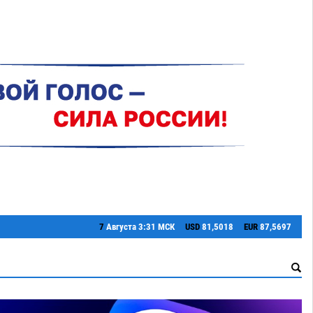
7
Августа
3:31 МСК
USD
81,5018
EUR
87,5697