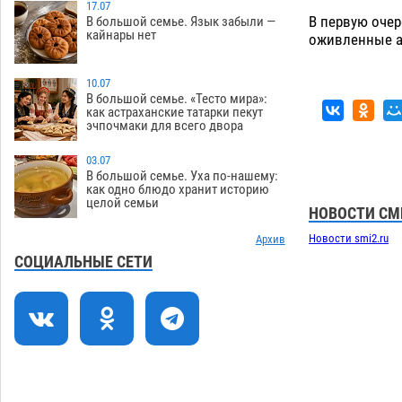
зеленые зоны на автоматический
17.07
В первую очер
В большой семье. Язык забыли —
полив
06.08
278
кайнары нет
оживленные а
Скончался второй ребенок после
13:13
пожара в Астрахани
10.07
06.08
676
В большой семье. «Тесто мира»:
как астраханские татарки пекут
Астраханские гандболисты с крупной
12:49
эчпочмаки для всего двора
победы стартовали на Всероссийской
Спартакиаде
06.08
330
03.07
В большой семье. Уха по-нашему:
В астраханском селе невестка
12:16
как одно блюдо хранит историю
целой семьи
изрешетила машину свекрови
НОВОСТИ СМ
06.08
481
Новости smi2.ru
Архив
Астраханские приставы выдворили 12
11:45
СОЦИАЛЬНЫЕ СЕТИ
нелегалов прямым рейсом из
Шереметьево
06.08
330
Как астраханцы назвали своих детей в
11:08
июле
06.08
342
В Астрахани несовершеннолетнему
10:30