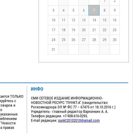
1
2
3
4
5
6
7
8
9
10
11
12
13
14
15
16
17
18
19
20
21
22
23
24
25
26
27
28
29
30
31
ИНФО
кается ТОЛЬКО
СМИ СЕТЕВОЕ ИЗДАНИЕ ИНФОРМАЦИОННО-
руйтесь с
НОВОСТНОЙ РЕСУРС "ПУНКТ-А" (свидетельство
товаров и
Роскомнадзора ЭЛ № ФС 77 – 67475 от 18.10.2016 г.)
го
Учредитель - главный редактор Варначкин А. А.
 указанные
Телефон редакции. +7-908-616-0293.
треблением
E-mail редакции:
punkt20102010@gmail.com
 "Новости
на правах