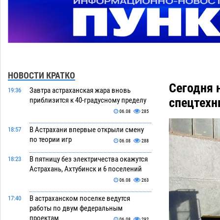
НОВОСТИ КРАТКО
Сегодня 
Завтра астраханская жара вновь
19:36
спецтехн
приблизится к 40-градусному пределу
06.08
285
В Астрахани впервые открыли смену
18:57
по теории игр
06.08
288
В пятницу без электричества окажутся
18:23
Астрахань, Ахтубинск и 6 поселений
06.08
263
В астраханском поселке ведутся
17:40
работы по двум федеральным
проектам
06.08
292