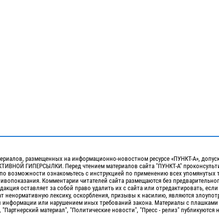
ериалов, размещенных на информационно-новостном ресурсе «ПУНКТ-А», допус
ИВНОЙ ГИПЕРСЫЛКИ. Перед чтением материалов сайта "ПУНКТ-А" проконсульти
 по возможности ознакомьтесь с инструкцией по применению всех упомянутых 
отивопоказания. Комментарии читателей сайта размещаются без предварительно
дакция оставляет за собой право удалить их с сайта или отредактировать, если
т ненормативную лексику, оскорбления, призывы к насилию, являются злоупо
 информации или нарушением иных требований закона. Материалы с плашками
, "Партнерский материал", "Политические новости", "Пресс - релиз" публикуются 