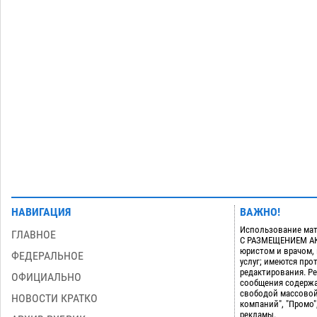
дали условные 1,5 года за найденные
200 г растения с наркотой
06.08
328
Загрузить еще
НАВИГАЦИЯ
ВАЖНО!
Использование мат
ГЛАВНОЕ
С РАЗМЕЩЕНИЕМ АКТ
юристом и врачом,
ФЕДЕРАЛЬНОЕ
услуг; имеются пр
редактирования. Ре
ОФИЦИАЛЬНО
сообщения содержа
свободой массовой
НОВОСТИ КРАТКО
компаний", "Промо"
рекламы.