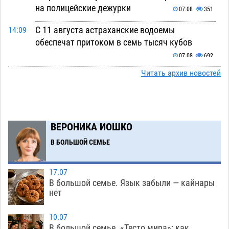
на полицейские дежурки
07.08
351
С 11 августа астраханские водоемы
14:09
обеспечат притоком в семь тысяч кубов
07.08
692
Читать архив новостей
Астраханский аэропорт попробует отбиться
13:29
от ворон в апелляционном суде
07.08
364
Астраханские археологи откопали древнюю
12:53
помойку
ВЕРОНИКА ИОШКО
07.08
552
В БОЛЬШОЙ СЕМЬЕ
В Астрахани подросток угнал мотоцикл и
11:58
похитил чужие мобильник с банковскими
картами
07.08
336
17.07
В большой семье. Язык забыли — кайнары
Астраханцев ждут на парковом газоне с
11:20
нет
призами и эрмитажными котами
07.08
293
10.07
Астраханский суд встал на сторону МЧС в
10:43
В большой семье. «Тесто мира»: как