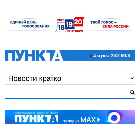
7
Августа
23:8 МСК