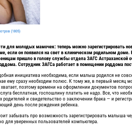
мотров (
1805
)
ти для молодых мамочек: теперь можно зарегистрировать но
ме, если он появился на свет в клиническом родильном доме.
еницам пришло в голову службы отдела ЗАГС Астраханской о
оддома. Сотрудник ЗАГСа работает в помещении роддома пос
одобная инициатива необходима, если малыш родился не сов
чае ему сразу необходим полюс. К тому же, в первый месяц 
т хватает, поэтому времени на оформлении документов попрос
услуга бесплатная, госпошлину платить не надо. Все, что необ
х родителей и свидетельство о заключении брака — и регистр
ующий день после рождения ребенка.
тоит забывать про возможность зарегистрировать малыша че
но для уверенных пользователей компьютера.