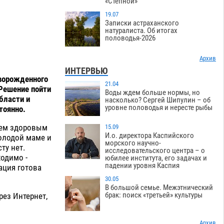
«Степной»
19.07
Записки астраханского
натуралиста. Об итогах
половодья-2026
Архив
ИНТЕРВЬЮ
ворожденного
21.04
 Решение пойти
Воды ждем больше нормы, но
бласти и
насколько? Сергей Шипулин – об
уровне половодья и нересте рыбы
тоянно.
сем здоровым
15.09
И.о. директора Каспийского
молодой маме и
морского научно-
ту нет.
исследовательского центра – о
ходимо -
юбилее института, его задачах и
падении уровня Каспия
ация готова
30.05
В большой семье. Межэтнический
брак: поиск «третьей» культуры
рез Интернет,
Архив