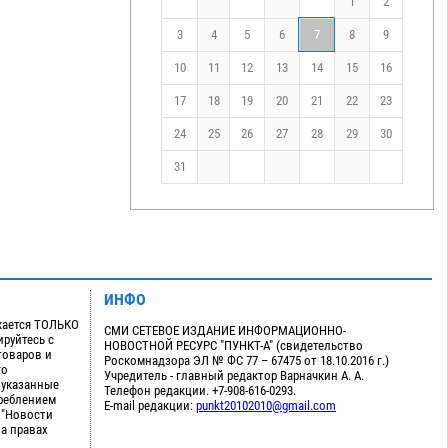
1
2
3
4
5
6
7
8
9
10
11
12
13
14
15
16
17
18
19
20
21
22
23
24
25
26
27
28
29
30
31
ИНФО
кается ТОЛЬКО
СМИ СЕТЕВОЕ ИЗДАНИЕ ИНФОРМАЦИОННО-
руйтесь с
НОВОСТНОЙ РЕСУРС "ПУНКТ-А" (свидетельство
товаров и
Роскомнадзора ЭЛ № ФС 77 – 67475 от 18.10.2016 г.)
го
Учредитель - главный редактор Варначкин А. А.
 указанные
Телефон редакции. +7-908-616-0293.
треблением
E-mail редакции:
punkt20102010@gmail.com
 "Новости
на правах