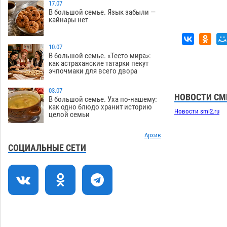
17.07
В большой семье. Язык забыли —
Астраханцев ждут на парковом газоне
11:20
кайнары нет
с призами и эрмитажными котами
07.08
249
10.07
Астраханский суд встал на сторону
10:43
В большой семье. «Тесто мира»:
как астраханские татарки пекут
МЧС в споре за возврат униформы
эчпочмаки для всего двора
07.08
336
03.07
На Всероссийской Спартакиаде
10:02
НОВОСТИ СМ
В большой семье. Уха по-нашему:
астраханские гандболисты уступили
как одно блюдо хранит историю
Новости smi2.ru
целой семьи
казанским «драконам»
07.08
243
Все пострадавшие при пожаре на
Архив
09:25
Краснодарской в Астрахани
СОЦИАЛЬНЫЕ СЕТИ
скончались
07.08
1219
Астраханский суд оценил четыре удара
08:47
по голове полицейского в сто тысяч
рублей
07.08
333
Завтра астраханская жара вновь
19:36