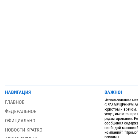
приблизится к 40-градусному пределу
06.08
477
В Астрахани впервые открыли смену
18:57
по теории игр
06.08
437
Загрузить еще
НАВИГАЦИЯ
ВАЖНО!
Использование мат
ГЛАВНОЕ
С РАЗМЕЩЕНИЕМ АКТ
юристом и врачом,
ФЕДЕРАЛЬНОЕ
услуг; имеются пр
редактирования. Ре
ОФИЦИАЛЬНО
сообщения содержа
свободой массовой
НОВОСТИ КРАТКО
компаний", "Промо"
рекламы.