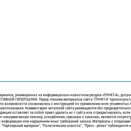
ериалов, размещенных на информационно-новостном ресурсе «ПУНКТ-А», допус
ИВНОЙ ГИПЕРСЫЛКИ. Перед чтением материалов сайта "ПУНКТ-А" проконсульти
 по возможности ознакомьтесь с инструкцией по применению всех упомянутых 
отивопоказания. Комментарии читателей сайта размещаются без предварительно
дакция оставляет за собой право удалить их с сайта или отредактировать, если
т ненормативную лексику, оскорбления, призывы к насилию, являются злоупо
 информации или нарушением иных требований закона. Материалы с плашками
, "Партнерский материал", "Политические новости", "Пресс - релиз" публикуются 