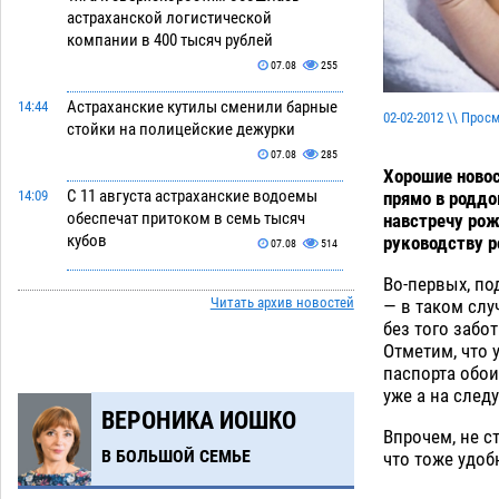
астраханской логистической
компании в 400 тысяч рублей
07.08
255
Астраханские кутилы сменили барные
14:44
02-02-2012 \\ Прос
стойки на полицейские дежурки
07.08
285
Хорошие новос
С 11 августа астраханские водоемы
прямо в роддо
14:09
обеспечат притоком в семь тысяч
навстречу рож
кубов
руководству р
07.08
514
Во-первых, п
Астраханский аэропорт попробует
13:29
Читать архив новостей
— в таком слу
отбиться от ворон в апелляционном
без того забо
суде
07.08
290
Отметим, что 
паспорта обои
Астраханские археологи откопали
12:53
уже а на след
древнюю помойку
07.08
489
ВЕРОНИКА ИОШКО
Впрочем, не с
В Астрахани подросток угнал
11:58
В БОЛЬШОЙ СЕМЬЕ
что тоже удоб
мотоцикл и похитил чужие мобильник
с банковскими картами
07.08
288