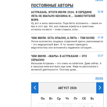
ПОСТОЯННЫЕ АВТОРЫ
АСТРАХАНЬ. ИТОГИ ИЮЛЯ-2026. В СЕРЕДИНЕ
03.08
ЛЕТА НЕ ХВАТАЛО БЕНЗИНА И… ЗАМЕСТИТЕЛЕЙ
МЭРА
Ну, вот и июль закончился. Пора бегло вспомнить — каким он
был в этот раз. Нет, все главные атрибуты и симптомы
остались на месте — пляж открыли, спли...
ЧЕМ ЖИЛИ. ЕСТЬ ОПАСНО, А ПИТЬ – ТЕМ БОЛЕЕ
01.08
Летом количество пищевых отравлений кратно увеличивается
– это медицинский факт. И тут можно приводить
медстатистику или вспоминать недавнюю ситуацию ...
ЧЕМ ЖИЛИ. «ЖАРЫ» В АСТРАХАНИ — ЭТО
25.07
СЕРЬЕЗНО
Июльская Астрахань — это очень на любителя. Даже сейчас. А
в прошлые века все было еще хуже. Жара не располагала к
активной деятельности. Поэтому дома...
Архив
АВГУСТ 2026
Пн
Вт
Ср
Чт
Пт
Сб
Вс