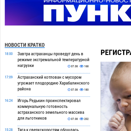
НОВОСТИ КРАТКО
РЕГИСТР
Завтра астраханцы проведут день в
18:00
режиме экстремальной температурной
нагрузки
07.08
168
Астраханский котлован с мусором
17:09
угрожает плодородию Харабалинского
района
07.08
180
Игорь Редькин проинспектировал
16:24
коммунальную готовность
астраханского земельного массива
для льготников
07.08
202
Тяга к сверхскоростям обошлась
15:28