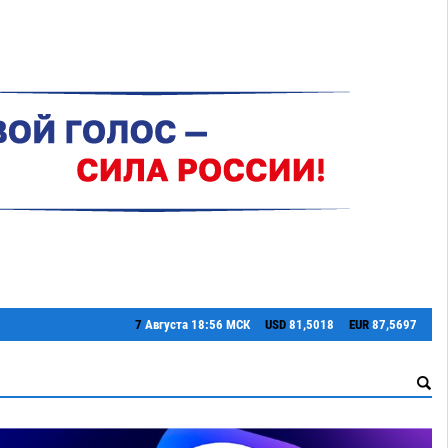
7
Августа
18:56 МСК
USD
81,5018
EUR
87,5697