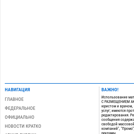
Все пострадавшие при пожаре на
Краснодарской в Астрахани
скончались
07.08
1577
Астраханский суд оценил четыре удара
08:47
по голове полицейского в сто тысяч
рублей
07.08
451
Загрузить еще
НАВИГАЦИЯ
ВАЖНО!
Использование мат
ГЛАВНОЕ
С РАЗМЕЩЕНИЕМ АКТ
юристом и врачом,
ФЕДЕРАЛЬНОЕ
услуг; имеются пр
редактирования. Ре
ОФИЦИАЛЬНО
сообщения содержа
свободой массовой
НОВОСТИ КРАТКО
компаний", "Промо"
рекламы.