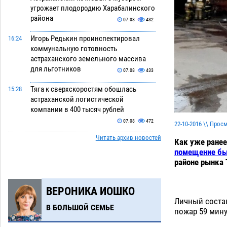
угрожает плодородию Харабалинского
района
07.08
432
Игорь Редькин проинспектировал
16:24
коммунальную готовность
астраханского земельного массива
для льготников
07.08
433
Тяга к сверхскоростям обошлась
15:28
астраханской логистической
компании в 400 тысяч рублей
07.08
472
22-10-2016 \\ Прос
Читать архив новостей
Астраханские кутилы сменили барные
14:44
Как уже ранее
стойки на полицейские дежурки
помещение быв
районе рынка 
07.08
474
С 11 августа астраханские водоемы
14:09
ВЕРОНИКА ИОШКО
обеспечат притоком в семь тысяч
Личный состав
кубов
07.08
1082
В БОЛЬШОЙ СЕМЬЕ
пожар 59 мину
Астраханский аэропорт попробует
13:29