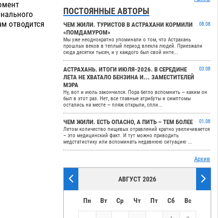
омент
ПОСТОЯННЫЕ АВТОРЫ
онального
ам отводится
ЧЕМ ЖИЛИ. ТУРИСТОВ В АСТРАХАНИ КОРМИЛИ
08.08
«ПОМДАМУРОМ»
Мы уже неоднократно упоминали о том, что Астрахань
прошлых веков в теплый период влекла людей. Приезжали
сюда десятки тысяч, и у каждого был свой инте...
АСТРАХАНЬ. ИТОГИ ИЮЛЯ-2026. В СЕРЕДИНЕ
03.08
ЛЕТА НЕ ХВАТАЛО БЕНЗИНА И… ЗАМЕСТИТЕЛЕЙ
МЭРА
Ну, вот и июль закончился. Пора бегло вспомнить — каким он
был в этот раз. Нет, все главные атрибуты и симптомы
остались на месте — пляж открыли, спли...
ЧЕМ ЖИЛИ. ЕСТЬ ОПАСНО, А ПИТЬ – ТЕМ БОЛЕЕ
01.08
Летом количество пищевых отравлений кратно увеличивается
– это медицинский факт. И тут можно приводить
медстатистику или вспоминать недавнюю ситуацию ...
Архив
АВГУСТ 2026
Пн
Вт
Ср
Чт
Пт
Сб
Вс