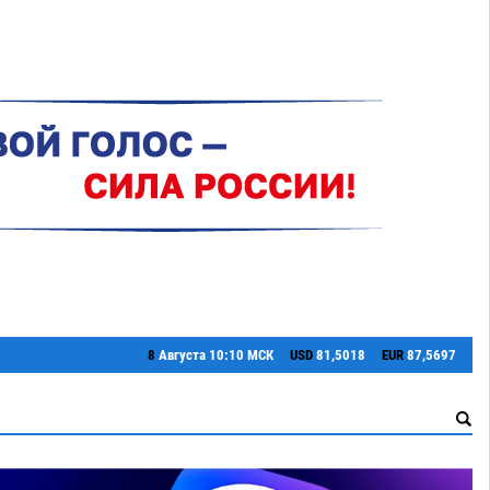
8
Августа
10:10 МСК
USD
81,5018
EUR
87,5697