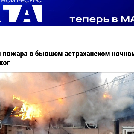
 пожара в бывшем астраханском ночно
жог