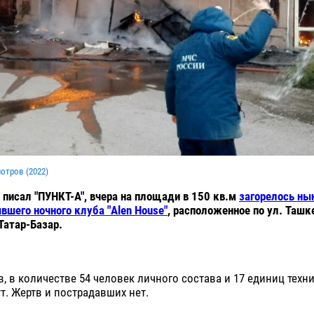
мотров (
2022
)
 писал "ПУНКТ-А", вчера на площади в 150 кв.м
загорелось ны
шего ночного клуба "Alen House"
, расположенное по ул. Ташке
Татар-Базар.
, в количестве 54 человек личного состава и 17 единиц техн
т. Жертв и пострадавших нет.