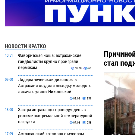
НОВОСТИ КРАТКО
Причиной
Фаворитская ноша: астраханские
10:51
стал под
гандболисты крупно проиграли
пермякам
08.08
64
Лидеры чеченской диаспоры в
09:00
Астрахани осудили выходку молодого
лихача с улицы Никольской
08.08
351
Завтра астраханцы проведут день в
18:00
режиме экстремальной температурной
нагрузки
07.08
558
Астраханский котлован с мусором
17:09