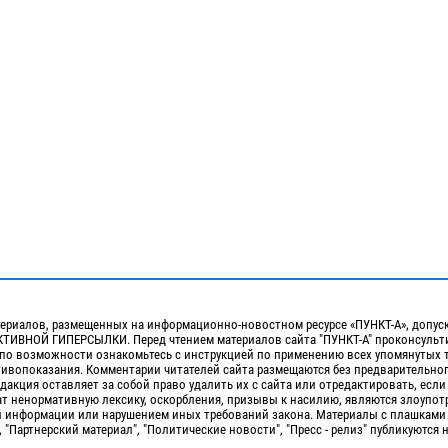
ериалов, размещенных на информационно-новостном ресурсе «ПУНКТ-А», допус
ИВНОЙ ГИПЕРСЫЛКИ. Перед чтением материалов сайта "ПУНКТ-А" проконсульти
 по возможности ознакомьтесь с инструкцией по применению всех упомянутых 
отивопоказания. Комментарии читателей сайта размещаются без предварительно
дакция оставляет за собой право удалить их с сайта или отредактировать, если
т ненормативную лексику, оскорбления, призывы к насилию, являются злоупо
 информации или нарушением иных требований закона. Материалы с плашками
, "Партнерский материал", "Политические новости", "Пресс - релиз" публикуются 