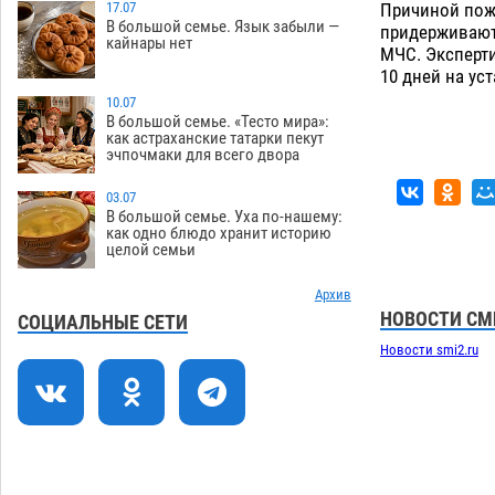
Причиной пожа
отбиться от ворон в апелляционном
17.07
В большой семье. Язык забыли —
придерживают
суде
07.08
485
кайнары нет
МЧС. Эксперти
10 дней на ус
Астраханские археологи откопали
12:53
древнюю помойку
10.07
07.08
659
В большой семье. «Тесто мира»:
как астраханские татарки пекут
В Астрахани подросток угнал
11:58
эчпочмаки для всего двора
мотоцикл и похитил чужие мобильник
с банковскими картами
07.08
418
03.07
В большой семье. Уха по-нашему:
Астраханцев ждут на парковом газоне
11:20
как одно блюдо хранит историю
целой семьи
с призами и эрмитажными котами
07.08
369
Архив
НОВОСТИ СМ
Астраханский суд встал на сторону
10:43
СОЦИАЛЬНЫЕ СЕТИ
МЧС в споре за возврат униформы
Новости smi2.ru
07.08
583
На Всероссийской Спартакиаде
10:02
астраханские гандболисты уступили
казанским «драконам»
07.08
354
09:25