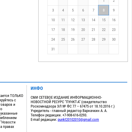
1
2
3
4
5
6
7
8
9
10
11
12
13
14
15
16
17
18
19
20
21
22
23
24
25
26
27
28
29
30
31
ИНФО
кается ТОЛЬКО
СМИ СЕТЕВОЕ ИЗДАНИЕ ИНФОРМАЦИОННО-
руйтесь с
НОВОСТНОЙ РЕСУРС "ПУНКТ-А" (свидетельство
товаров и
Роскомнадзора ЭЛ № ФС 77 – 67475 от 18.10.2016 г.)
го
Учредитель - главный редактор Варначкин А. А.
 указанные
Телефон редакции. +7-908-616-0293.
треблением
E-mail редакции:
punkt20102010@gmail.com
 "Новости
на правах