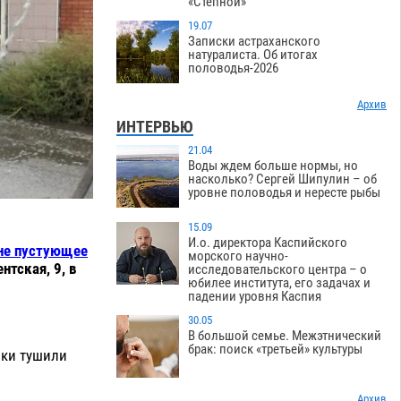
«Степной»
19.07
Записки астраханского
натуралиста. Об итогах
половодья-2026
Архив
ИНТЕРВЬЮ
21.04
Воды ждем больше нормы, но
насколько? Сергей Шипулин – об
уровне половодья и нересте рыбы
15.09
И.о. директора Каспийского
не пустующее
морского научно-
нтская, 9, в
исследовательского центра – о
юбилее института, его задачах и
падении уровня Каспия
30.05
В большой семье. Межэтнический
брак: поиск «третьей» культуры
ики тушили
Архив