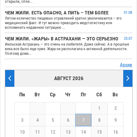
открыли, спли...
ЧЕМ ЖИЛИ. ЕСТЬ ОПАСНО, А ПИТЬ – ТЕМ БОЛЕЕ
01.08
Летом количество пищевых отравлений кратно увеличивается – это
медицинский факт. И тут можно приводить медстатистику или
вспоминать недавнюю ситуацию ...
ЧЕМ ЖИЛИ. «ЖАРЫ» В АСТРАХАНИ — ЭТО СЕРЬЕЗНО
25.07
Июльская Астрахань — это очень на любителя. Даже сейчас. А в прошлые
века все было еще хуже. Жара не располагала к активной деятельности.
Поэтому дома...
Архив
АВГУСТ 2026
Пн
Вт
Ср
Чт
Пт
Сб
Вс
1
2
3
4
5
6
7
8
9
10
11
12
13
14
15
16