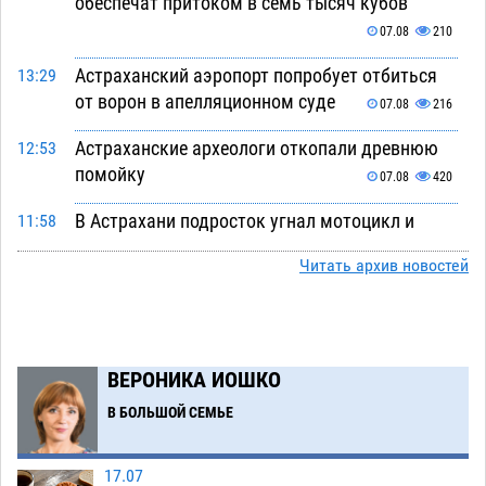
обеспечат притоком в семь тысяч кубов
07.08
210
Астраханский аэропорт попробует отбиться
13:29
от ворон в апелляционном суде
07.08
216
Астраханские археологи откопали древнюю
12:53
помойку
07.08
420
В Астрахани подросток угнал мотоцикл и
11:58
похитил чужие мобильник с банковскими
Читать архив новостей
картами
07.08
249
Астраханцев ждут на парковом газоне с
11:20
призами и эрмитажными котами
07.08
214
ВЕРОНИКА ИОШКО
Астраханский суд встал на сторону МЧС в
10:43
В БОЛЬШОЙ СЕМЬЕ
споре за возврат униформы
07.08
289
На Всероссийской Спартакиаде астраханские
10:02
17.07