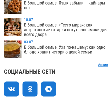
гандболисты уступили казанским «драконам»
В большой семье. Язык забыли — кайнары
нет
07.08
215
Все пострадавшие при пожаре на
09:25
10.07
Краснодарской в Астрахани скончались
В большой семье. «Тесто мира»: как
астраханские татарки пекут эчпочмаки для
07.08
1135
всего двора
Астраханский суд оценил четыре удара по
08:47
03.07
голове полицейского в сто тысяч рублей
В большой семье. Уха по-нашему: как одно
блюдо хранит историю целой семьи
07.08
294
Завтра астраханская жара вновь приблизится
19:36
Архив
к 40-градусному пределу
СОЦИАЛЬНЫЕ СЕТИ
06.08
450
В Астрахани впервые открыли смену по
18:57
теории игр
06.08
415
В пятницу без электричества окажутся
18:23
Астрахань, Ахтубинск и 6 поселений
06.08
429