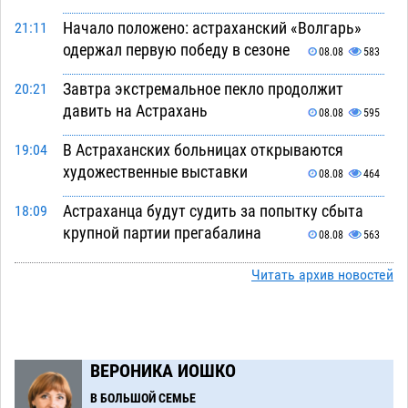
Начало положено: астраханский «Волгарь»
21:11
одержал первую победу в сезоне
08.08
583
Завтра экстремальное пекло продолжит
20:21
давить на Астрахань
08.08
595
В Астраханских больницах открываются
19:04
художественные выставки
08.08
464
Астраханца будут судить за попытку сбыта
18:09
крупной партии прегабалина
08.08
563
Игорь Мартынов вручил награды тренерам и
16:58
Читать архив новостей
учителям физкультуры Камызякского района
08.08
396
Ветеран из Астрахани отметил столетний
15:32
ВЕРОНИКА ИОШКО
юбилей
08.08
616
В БОЛЬШОЙ СЕМЬЕ