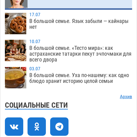
Погибший на Донбассе волонтер из Астрахани
14:19
стал героем мурала
08.08
578
17.07
В большой семье. Язык забыли — кайнары
Подросток, перебегавший дорогу вне
13:10
нет
перехода, попал под колеса авто в Астрахани
08.08
706
10.07
В большой семье. «Тесто мира»: как
Астраханский следком помог подростку
12:02
астраханские татарки пекут эчпочмаки для
получить зарплату за честный труд
всего двора
08.08
479
03.07
В большой семье. Уха по-нашему: как одно
Фаворитская ноша: астраханские
10:51
блюдо хранит историю целой семьи
гандболисты крупно проиграли пермякам
08.08
442
Архив
СОЦИАЛЬНЫЕ СЕТИ
Лидеры чеченской диаспоры в Астрахани
09:00
осудили выходку молодого лихача с улицы
Никольской
08.08
986
Завтра астраханцы проведут день в режиме
18:00