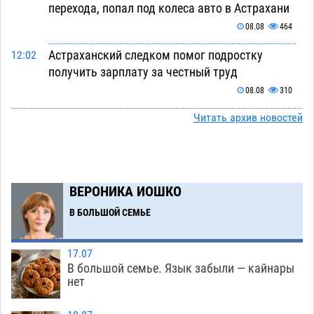
перехода, попал под колеса авто в Астрахани
08.08
464
Астраханский следком помог подростку
12:02
получить зарплату за честный труд
08.08
310
Фаворитская ноша: астраханские
Читать архив новостей
10:51
гандболисты крупно проиграли пермякам
08.08
284
Лидеры чеченской диаспоры в Астрахани
09:00
ВЕРОНИКА ИОШКО
осудили выходку молодого лихача с улицы
В БОЛЬШОЙ СЕМЬЕ
Никольской
08.08
677
Завтра астраханцы проведут день в режиме
18:00
17.07
экстремальной температурной нагрузки
В большой семье. Язык забыли — кайнары
нет
07.08
679
Астраханский котлован с мусором угрожает
17:09