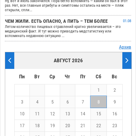
Ну, вот и июль закончился. Пора бегло вспомнить — каким он был в этот
раз. Нет, все главные атрибуты и симптомы остались на месте — пляж
открыли, спли...
ЧЕМ ЖИЛИ. ЕСТЬ ОПАСНО, А ПИТЬ – ТЕМ БОЛЕЕ
01.08
Летом количество пищевых отравлений кратно увеличивается – это
медицинский факт. И тут можно приводить медстатистику или
вспоминать недавнюю ситуацию ...
Архив
АВГУСТ 2026
Пн
Вт
Ср
Чт
Пт
Сб
Вс
1
2
3
4
5
6
7
8
9
10
11
12
13
14
15
16
17
18
19
20
21
22
23