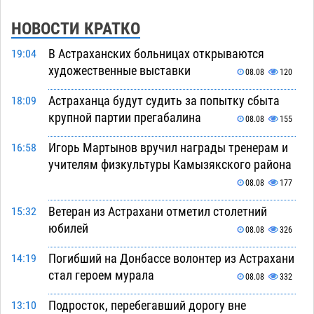
НОВОСТИ КРАТКО
В Астраханских больницах открываются
19:04
художественные выставки
08.08
120
Астраханца будут судить за попытку сбыта
18:09
крупной партии прегабалина
08.08
155
Игорь Мартынов вручил награды тренерам и
16:58
учителям физкультуры Камызякского района
08.08
177
Ветеран из Астрахани отметил столетний
15:32
юбилей
08.08
326
Погибший на Донбассе волонтер из Астрахани
14:19
стал героем мурала
08.08
332
Подросток, перебегавший дорогу вне
13:10