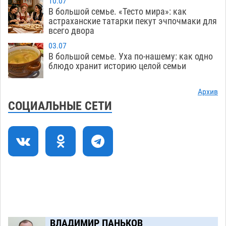
10.07
плодородию Харабалинского района
В большой семье. «Тесто мира»: как
астраханские татарки пекут эчпочмаки для
07.08
534
всего двора
Игорь Редькин проинспектировал
16:24
03.07
коммунальную готовность астраханского
В большой семье. Уха по-нашему: как одно
блюдо хранит историю целой семьи
земельного массива для льготников
07.08
530
Архив
Тяга к сверхскоростям обошлась
15:28
СОЦИАЛЬНЫЕ СЕТИ
астраханской логистической компании в 400
тысяч рублей
07.08
558
Астраханские кутилы сменили барные стойки
14:44
на полицейские дежурки
07.08
570
С 11 августа астраханские водоемы
14:09
обеспечат притоком в семь тысяч кубов
07.08
1326
ВЛАДИМИР ПАНЬКОВ