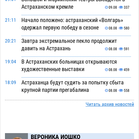
Астраханском кремле
09.08
337
Начало положено: астраханский «Волгарь»
21:11
одержал первую победу в сезоне
08.08
580
Завтра экстремальное пекло продолжит
20:21
давить на Астрахань
08.08
591
В Астраханских больницах открываются
19:04
художественные выставки
08.08
459
Астраханца будут судить за попытку сбыта
18:09
крупной партии прегабалина
08.08
558
Игорь Мартынов вручил награды тренерам и
16:58
Читать архив новостей
учителям физкультуры Камызякского района
08.08
393
Ветеран из Астрахани отметил столетний
15:32
ВЕРОНИКА ИОШКО
юбилей