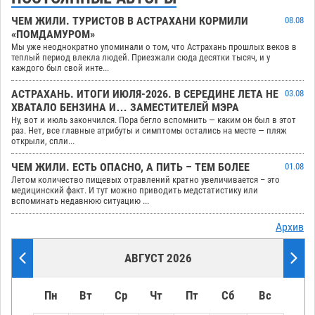
ЧЕМ ЖИЛИ. ТУРИСТОВ В АСТРАХАНИ КОРМИЛИ
08.08
«ПОМДАМУРОМ»
Мы уже неоднократно упоминали о том, что Астрахань прошлых веков в
теплый период влекла людей. Приезжали сюда десятки тысяч, и у
каждого был свой инте...
АСТРАХАНЬ. ИТОГИ ИЮЛЯ-2026. В СЕРЕДИНЕ ЛЕТА НЕ
03.08
ХВАТАЛО БЕНЗИНА И… ЗАМЕСТИТЕЛЕЙ МЭРА
Ну, вот и июль закончился. Пора бегло вспомнить — каким он был в этот
раз. Нет, все главные атрибуты и симптомы остались на месте — пляж
открыли, спли...
ЧЕМ ЖИЛИ. ЕСТЬ ОПАСНО, А ПИТЬ – ТЕМ БОЛЕЕ
01.08
Летом количество пищевых отравлений кратно увеличивается – это
медицинский факт. И тут можно приводить медстатистику или
вспоминать недавнюю ситуацию ...
Архив
АВГУСТ 2026
Пн
Вт
Ср
Чт
Пт
Сб
Вс