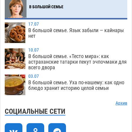
08.08
612
В БОЛЬШОЙ СЕМЬЕ
Погибший на Донбассе волонтер из Астрахани
14:19
стал героем мурала
08.08
575
17.07
В большой семье. Язык забыли — кайнары
Подросток, перебегавший дорогу вне
13:10
нет
перехода, попал под колеса авто в Астрахани
08.08
704
10.07
В большой семье. «Тесто мира»: как
Астраханский следком помог подростку
12:02
астраханские татарки пекут эчпочмаки для
получить зарплату за честный труд
всего двора
08.08
475
03.07
В большой семье. Уха по-нашему: как одно
Фаворитская ноша: астраханские
10:51
блюдо хранит историю целой семьи
гандболисты крупно проиграли пермякам
08.08
440
Архив
СОЦИАЛЬНЫЕ СЕТИ
Лидеры чеченской диаспоры в Астрахани
09:00
осудили выходку молодого лихача с улицы
Никольской
08.08
979