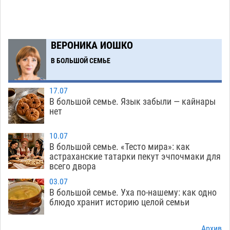
от ворон в апелляционном суде
07.08
334
Астраханские археологи откопали древнюю
12:53
помойку
ВЕРОНИКА ИОШКО
07.08
527
В БОЛЬШОЙ СЕМЬЕ
В Астрахани подросток угнал мотоцикл и
11:58
похитил чужие мобильник с банковскими
картами
07.08
314
17.07
В большой семье. Язык забыли — кайнары
Астраханцев ждут на парковом газоне с
11:20
нет
призами и эрмитажными котами
07.08
272
10.07
Астраханский суд встал на сторону МЧС в
10:43
В большой семье. «Тесто мира»: как
астраханские татарки пекут эчпочмаки для
споре за возврат униформы
07.08
359
всего двора
На Всероссийской Спартакиаде астраханские
10:02
03.07
гандболисты уступили казанским «драконам»
В большой семье. Уха по-нашему: как одно
блюдо хранит историю целой семьи
07.08
265
Все пострадавшие при пожаре на
09:25
Архив