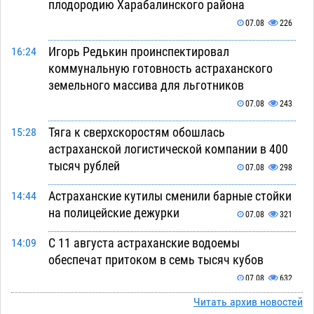
плодородию Харабалинского района
07.08
226
Игорь Редькин проинспектировал
16:24
коммунальную готовность астраханского
земельного массива для льготников
07.08
243
Тяга к сверхскоростям обошлась
15:28
астраханской логистической компании в 400
тысяч рублей
07.08
298
Астраханские кутилы сменили барные стойки
14:44
на полицейские дежурки
07.08
321
С 11 августа астраханские водоемы
14:09
обеспечат притоком в семь тысяч кубов
07.08
632
Читать архив новостей
Астраханский аэропорт попробует отбиться
13:29