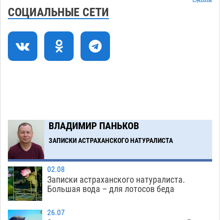
Краснодарской в Астрахани скончались
СОЦИАЛЬНЫЕ СЕТИ
07.08
1277
Астраханский суд оценил четыре удара по
08:47
голове полицейского в сто тысяч рублей
07.08
357
Завтра астраханская жара вновь приблизится
19:36
к 40-градусному пределу
06.08
501
В Астрахани впервые открыли смену по
18:57
ВЛАДИМИР ПАНЬКОВ
теории игр
06.08
452
ЗАПИСКИ АСТРАХАНСКОГО НАТУРАЛИСТА
Загрузить еще
02.08
Записки астраханского натуралиста.
Большая вода – для лотосов беда
26.07