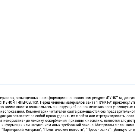
ериалов, размещенных на информационно-новостном ресурсе «ПУНКТ-А», допус
ИВНОЙ ГИПЕРСЫЛКИ. Перед чтением материалов сайта "ПУНКТ-А" проконсульти
 по возможности ознакомьтесь с инструкцией по применению всех упомянутых 
отивопоказания. Комментарии читателей сайта размещаются без предварительно
дакция оставляет за собой право удалить их с сайта или отредактировать, если
т ненормативную лексику, оскорбления, призывы к насилию, являются злоупо
 информации или нарушением иных требований закона. Материалы с плашками
, "Партнерский материал", "Политические новости", "Пресс - релиз" публикуются 