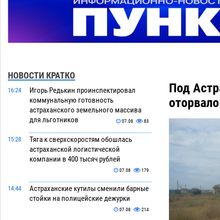
НОВОСТИ КРАТКО
Под Астр
Игорь Редькин проинспектировал
16:24
оторвало
коммунальную готовность
астраханского земельного массива
для льготников
07.08
83
Тяга к сверхскоростям обошлась
15:28
астраханской логистической
компании в 400 тысяч рублей
07.08
179
Астраханские кутилы сменили барные
14:44
стойки на полицейские дежурки
07.08
214