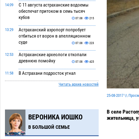
С 11 августа астраханские водоемы
14:09
обеспечат притоком в семь тысяч
кубов
07.08
215
Астраханский аэропорт попробует
13:29
отбиться от ворон в апелляционном
суде
07.08
223
Астраханские археологи откопали
12:53
древнюю помойку
07.08
425
В Астрахани подросток угнал
11:58
мотоцикл и похитил чужие мобильник
Читать архив новостей
с банковскими картами
07.08
252
25-08-2017 \\ Прос
Астраханцев ждут на парковом газоне
11:20
с призами и эрмитажными котами
В селе Растоп
07.08
217
ВЕРОНИКА ИОШКО
жительница, у
Астраханский суд встал на сторону
10:43
В БОЛЬШОЙ СЕМЬЕ
МЧС в споре за возврат униформы
07.08
292