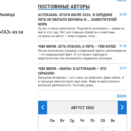
ПОСТОЯННЫЕ АВТОРЫ
ельница
АСТРАХАНЬ. ИТОГИ ИЮЛЯ-2026. В СЕРЕДИНЕ
03.08
ЛЕТА НЕ ХВАТАЛО БЕНЗИНА И… ЗАМЕСТИТЕЛЕЙ
МЭРА
Ну, вот и июль закончился. Пора бегло вспомнить — каким он
«ГАЗ» из-за
был в этот раз. Нет, все главные атрибуты и симптомы
остались на месте — пляж открыли, спли...
ЧЕМ ЖИЛИ. ЕСТЬ ОПАСНО, А ПИТЬ – ТЕМ БОЛЕЕ
01.08
Летом количество пищевых отравлений кратно увеличивается
– это медицинский факт. И тут можно приводить
медстатистику или вспоминать недавнюю ситуацию ...
ЧЕМ ЖИЛИ. «ЖАРЫ» В АСТРАХАНИ — ЭТО
25.07
СЕРЬЕЗНО
Июльская Астрахань — это очень на любителя. Даже сейчас. А
в прошлые века все было еще хуже. Жара не располагала к
активной деятельности. Поэтому дома...
Архив
АВГУСТ 2026
Пн
Вт
Ср
Чт
Пт
Сб
Вс