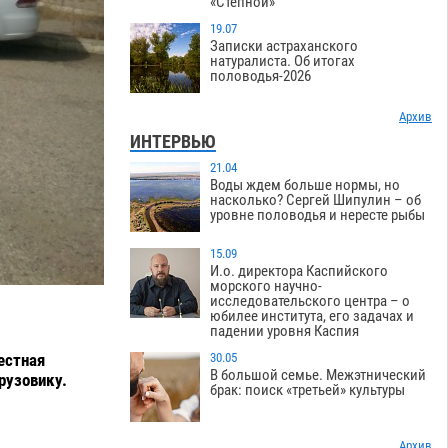
«Степной»
19.07
Записки астраханского
натуралиста. Об итогах
половодья-2026
Архив
ИНТЕРВЬЮ
21.04
Воды ждем больше нормы, но
насколько? Сергей Шипулин – об
уровне половодья и нересте рыбы
15.09
И.о. директора Каспийского
морского научно-
исследовательского центра – о
юбилее института, его задачах и
падении уровня Каспия
местная
30.05
В большой семье. Межэтнический
рузовику.
брак: поиск «третьей» культуры
Архив