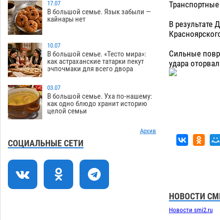
Транспортные 
17.07
В большой семье. Язык забыли —
На Всероссийской Спартакиаде
10:02
кайнары нет
В результате 
астраханские гандболисты уступили
Красноярского
казанским «драконам»
07.08
216
10.07
Сильные повре
Все пострадавшие при пожаре на
09:25
В большой семье. «Тесто мира»:
как астраханские татарки пекут
удара оторвал
Краснодарской в Астрахани
эчпочмаки для всего двора
скончались
07.08
1138
03.07
Астраханский суд оценил четыре удара
08:47
В большой семье. Уха по-нашему:
по голове полицейского в сто тысяч
как одно блюдо хранит историю
целой семьи
рублей
07.08
296
Завтра астраханская жара вновь
Архив
19:36
приблизится к 40-градусному пределу
СОЦИАЛЬНЫЕ СЕТИ
06.08
450
В Астрахани впервые открыли смену
18:57
по теории игр
06.08
415
НОВОСТИ СМ
В пятницу без электричества окажутся
18:23
Астрахань, Ахтубинск и 6 поселений
Новости smi2.ru