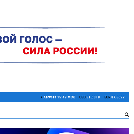
7
Августа
15:49 МСК
USD
81,5018
EUR
87,5697