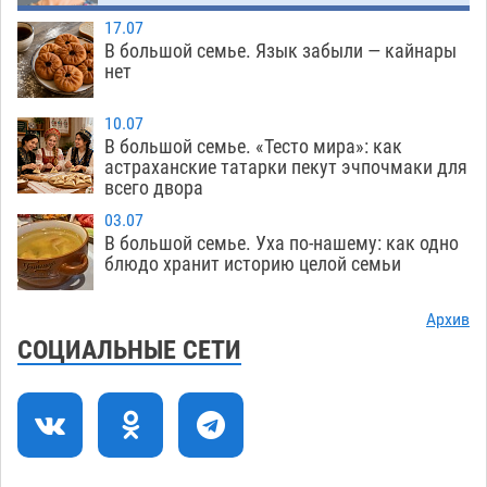
земельного массива для льготников
17.07
В большой семье. Язык забыли — кайнары
07.08
493
нет
Тяга к сверхскоростям обошлась
15:28
астраханской логистической компании в 400
10.07
В большой семье. «Тесто мира»: как
тысяч рублей
07.08
525
астраханские татарки пекут эчпочмаки для
всего двора
Астраханские кутилы сменили барные стойки
14:44
на полицейские дежурки
03.07
07.08
530
В большой семье. Уха по-нашему: как одно
блюдо хранит историю целой семьи
С 11 августа астраханские водоемы
14:09
обеспечат притоком в семь тысяч кубов
Архив
07.08
1280
СОЦИАЛЬНЫЕ СЕТИ
Астраханский аэропорт попробует отбиться
13:29
от ворон в апелляционном суде
07.08
533
Астраханские археологи откопали древнюю
12:53
помойку
07.08
708