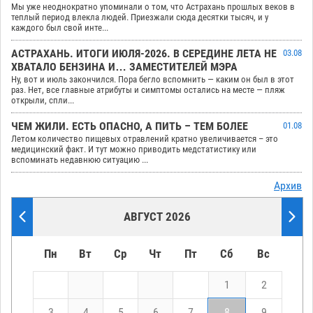
Мы уже неоднократно упоминали о том, что Астрахань прошлых веков в
теплый период влекла людей. Приезжали сюда десятки тысяч, и у
каждого был свой инте...
АСТРАХАНЬ. ИТОГИ ИЮЛЯ-2026. В СЕРЕДИНЕ ЛЕТА НЕ
03.08
ХВАТАЛО БЕНЗИНА И… ЗАМЕСТИТЕЛЕЙ МЭРА
Ну, вот и июль закончился. Пора бегло вспомнить — каким он был в этот
раз. Нет, все главные атрибуты и симптомы остались на месте — пляж
открыли, спли...
ЧЕМ ЖИЛИ. ЕСТЬ ОПАСНО, А ПИТЬ – ТЕМ БОЛЕЕ
01.08
Летом количество пищевых отравлений кратно увеличивается – это
медицинский факт. И тут можно приводить медстатистику или
вспоминать недавнюю ситуацию ...
Архив
АВГУСТ 2026
Пн
Вт
Ср
Чт
Пт
Сб
Вс
1
2
3
4
5
6
7
8
9