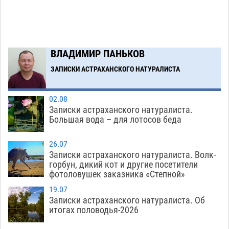
В Астрахани подросток угнал мотоцикл и
11:58
похитил чужие мобильник с банковскими
картами
07.08
459
ВЛАДИМИР ПАНЬКОВ
Астраханцев ждут на парковом газоне с
11:20
призами и эрмитажными котами
ЗАПИСКИ АСТРАХАНСКОГО НАТУРАЛИСТА
07.08
409
Загрузить еще
02.08
Записки астраханского натуралиста.
Большая вода – для лотосов беда
26.07
Записки астраханского натуралиста. Волк-
горбун, дикий кот и другие посетители
фотоловушек заказника «Степной»
19.07
Записки астраханского натуралиста. Об
итогах половодья-2026