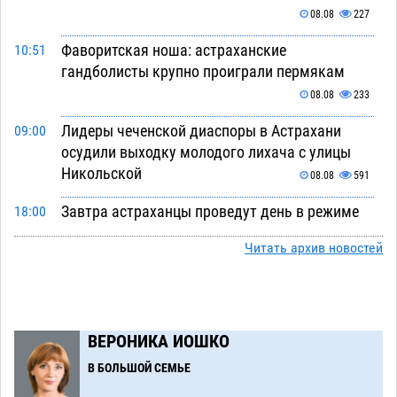
08.08
227
Фаворитская ноша: астраханские
10:51
гандболисты крупно проиграли пермякам
08.08
233
Лидеры чеченской диаспоры в Астрахани
09:00
осудили выходку молодого лихача с улицы
Никольской
08.08
591
Завтра астраханцы проведут день в режиме
18:00
экстремальной температурной нагрузки
Читать архив новостей
07.08
638
Астраханский котлован с мусором угрожает
17:09
плодородию Харабалинского района
ВЕРОНИКА ИОШКО
07.08
495
В БОЛЬШОЙ СЕМЬЕ
Игорь Редькин проинспектировал
16:24
коммунальную готовность астраханского