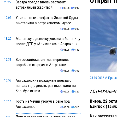
Открыт п
Завтра погода вновь заставит
20:27
астраханцев жариться
05.08
297
Уникальные артефакты Золотой Орды
19:07
выставили в астраханском музее
05.08
300
Маленькую девочку увезли в больницу
18:29
после ДТП у «Алимпика» в Астрахани
05.08
488
Всероссийская летняя перепись
16:31
воробьев стартует в Астрахани
05.08
302
23-10-2012 \\ Прос
Астраханские пожарные поезда с
15:58
начала года десять раз выезжали на
борьбу с огнем
АСТРАХАНЬ-Н
05.08
329
Вчера, 22 окт
Гость из Чечни утонул в реке под
15:14
Бангкок (Тайл
Астраханью
05.08
510
Как рассказал
14:38