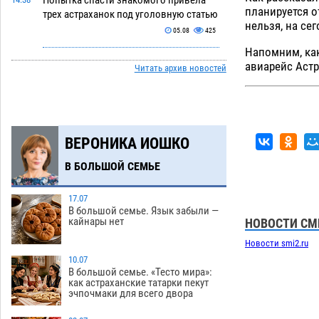
Попытка спасти знакомого привела
планируется о
трех астраханок под уголовную статью
нельзя, на с
05.08
425
Напомним, как
Тысяча четыреста астраханцев
14:00
авиарейс Астр
Читать архив новостей
пересели на электромобили
05.08
422
Глава крупного астраханского города
13:23
поставил жителей перед непростым
ВЕРОНИКА ИОШКО
выбором
05.08
1207
В БОЛЬШОЙ СЕМЬЕ
Младенец погиб в крупном пожаре в
12:51
Астрахани
05.08
475
17.07
В большой семье. Язык забыли —
У астраханца в морозильной камере
12:23
кайнары нет
НОВОСТИ СМ
обнаружили почти полсотни
стерлядей
Новости smi2.ru
05.08
425
10.07
Астраханец проведет за решеткой 2
11:54
В большой семье. «Тесто мира»:
как астраханские татарки пекут
года и выплатит миллионный ущерб
эчпочмаки для всего двора
за смертельную небрежность за рулем
05.08
389