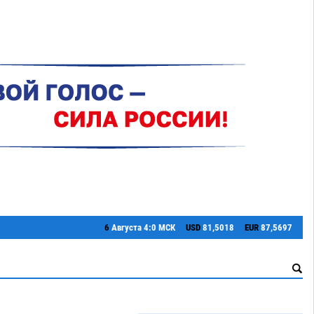
6
Августа
4:0 МСК
USD
81,5018
EUR
87,5697