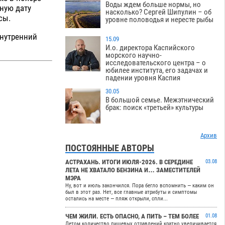
Воды ждем больше нормы, но
чную дату
насколько? Сергей Шипулин – об
сы.
уровне половодья и нересте рыбы
внутренний
15.09
И.о. директора Каспийского
морского научно-
исследовательского центра – о
юбилее института, его задачах и
падении уровня Каспия
30.05
В большой семье. Межэтнический
брак: поиск «третьей» культуры
Архив
ПОСТОЯННЫЕ АВТОРЫ
АСТРАХАНЬ. ИТОГИ ИЮЛЯ-2026. В СЕРЕДИНЕ
03.08
ЛЕТА НЕ ХВАТАЛО БЕНЗИНА И… ЗАМЕСТИТЕЛЕЙ
МЭРА
Ну, вот и июль закончился. Пора бегло вспомнить — каким он
был в этот раз. Нет, все главные атрибуты и симптомы
остались на месте — пляж открыли, спли...
ЧЕМ ЖИЛИ. ЕСТЬ ОПАСНО, А ПИТЬ – ТЕМ БОЛЕЕ
01.08
Летом количество пищевых отравлений кратно увеличивается