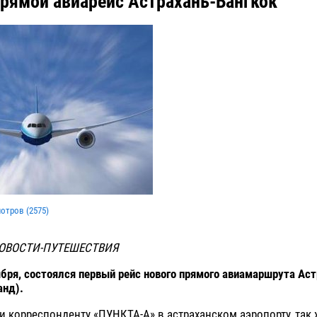
рямой авиарейс Астрахань-Бангкок
мотров (
2575
)
ОВОСТИ-ПУТЕШЕСТВИЯ
ября, состоялся первый рейс нового прямого авиамаршрута Аст
анд).
и корреспонденту «ПУНКТА-А» в астраханском аэропорту, так 