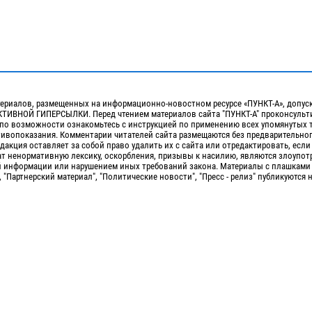
ериалов, размещенных на информационно-новостном ресурсе «ПУНКТ-А», допус
ИВНОЙ ГИПЕРСЫЛКИ. Перед чтением материалов сайта "ПУНКТ-А" проконсульти
 по возможности ознакомьтесь с инструкцией по применению всех упомянутых 
отивопоказания. Комментарии читателей сайта размещаются без предварительно
дакция оставляет за собой право удалить их с сайта или отредактировать, если
т ненормативную лексику, оскорбления, призывы к насилию, являются злоупо
 информации или нарушением иных требований закона. Материалы с плашками
, "Партнерский материал", "Политические новости", "Пресс - релиз" публикуются 