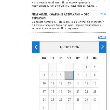
– это медицинский факт. И тут можно приводить
медстатистику или вспоминать недавнюю ситуацию ...
ЧЕМ ЖИЛИ. «ЖАРЫ» В АСТРАХАНИ — ЭТО
25.07
СЕРЬЕЗНО
Июльская Астрахань — это очень на любителя. Даже сейчас. А
в прошлые века все было еще хуже. Жара не располагала к
активной деятельности. Поэтому дома...
Архив
АВГУСТ 2026
Пн
Вт
Ср
Чт
Пт
Сб
Вс
1
2
3
4
5
6
7
8
9
10
11
12
13
14
15
16
17
18
19
20
21
22
23
24
25
26
27
28
29
30
31