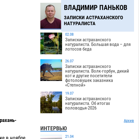
ВЛАДИМИР ПАНЬКОВ
ЗАПИСКИ АСТРАХАНСКОГО
НАТУРАЛИСТА
02.08
Записки астраханского
натуралиста. Большая вода – для
лотосов беда
26.07
Записки астраханского
натуралиста. Волк-горбун, дикий
кот и другие посетители
фотоловушек заказника
«Степной»
19.07
Записки астраханского
натуралиста. Об итогах
половодья-2026
рахань-
Архив
ИНТЕРВЬЮ
21.04
же в ноябре