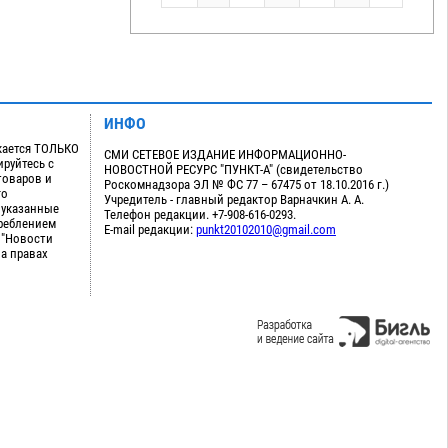
ИНФО
кается ТОЛЬКО
СМИ СЕТЕВОЕ ИЗДАНИЕ ИНФОРМАЦИОННО-
руйтесь с
НОВОСТНОЙ РЕСУРС "ПУНКТ-А" (свидетельство
товаров и
Роскомнадзора ЭЛ № ФС 77 – 67475 от 18.10.2016 г.)
го
Учредитель - главный редактор Варначкин А. А.
 указанные
Телефон редакции. +7-908-616-0293.
треблением
E-mail редакции:
punkt20102010@gmail.com
 "Новости
на правах