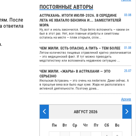
ПОСТОЯННЫЕ АВТОРЫ
АСТРАХАНЬ. ИТОГИ ИЮЛЯ-2026. В СЕРЕДИНЕ
03.08
тям. После
ЛЕТА НЕ ХВАТАЛО БЕНЗИНА И… ЗАМЕСТИТЕЛЕЙ
а ответила
МЭРА
Ну, вот и июль закончился. Пора бегло вспомнить — каким он
был в этот раз. Нет, все главные атрибуты и симптомы
остались на месте — пляж открыли, спли...
.
ЧЕМ ЖИЛИ. ЕСТЬ ОПАСНО, А ПИТЬ – ТЕМ БОЛЕЕ
01.08
Летом количество пищевых отравлений кратно увеличивается
– это медицинский факт. И тут можно приводить
медстатистику или вспоминать недавнюю ситуацию ...
ЧЕМ ЖИЛИ. «ЖАРЫ» В АСТРАХАНИ — ЭТО
25.07
СЕРЬЕЗНО
Июльская Астрахань — это очень на любителя. Даже сейчас. А
в прошлые века все было еще хуже. Жара не располагала к
активной деятельности. Поэтому дома...
Архив
АВГУСТ 2026
Пн
Вт
Ср
Чт
Пт
Сб
Вс