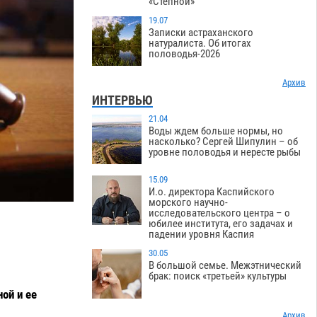
«Степной»
19.07
Записки астраханского
натуралиста. Об итогах
половодья-2026
Архив
ИНТЕРВЬЮ
21.04
Воды ждем больше нормы, но
насколько? Сергей Шипулин – об
уровне половодья и нересте рыбы
15.09
И.о. директора Каспийского
морского научно-
исследовательского центра – о
юбилее института, его задачах и
падении уровня Каспия
30.05
В большой семье. Межэтнический
брак: поиск «третьей» культуры
ой и ее
Архив