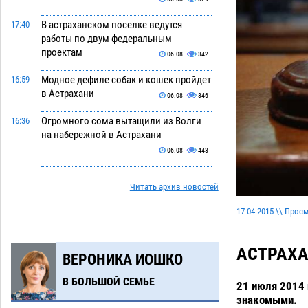
В астраханском поселке ведутся
17:40
работы по двум федеральным
проектам
06.08
342
Модное дефиле собак и кошек пройдет
16:59
в Астрахани
06.08
346
Огромного сома вытащили из Волги
16:36
на набережной в Астрахани
06.08
443
Предприниматели с рынка
16:02
Читать архив новостей
Жилгородок в Астрахани продолжают
не верить, что их торговые точки
17-04-2015 \\ Прос
снесут
06.08
420
Ящерицу из астраханской пустыни
15:22
АСТРАХА
ВЕРОНИКА ИОШКО
поместили на новой серебряной
монете Банка России
06.08
323
В БОЛЬШОЙ СЕМЬЕ
21 июля 2014 
знакомыми.
Буддийские святыни из Астрахани
14:35