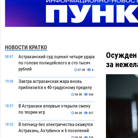
НОВОСТИ КРАТКО
Осужден 
Астраханский суд оценил четыре удара
08:47
за нежел
по голове полицейского в сто тысяч
рублей
07.08
4
Завтра астраханская жара вновь
19:36
приблизится к 40-градусному пределу
06.08
344
В Астрахани впервые открыли смену
18:57
по теории игр
06.08
337
В пятницу без электричества окажутся
18:23
Астрахань, Ахтубинск и 6 поселений
06.08
329