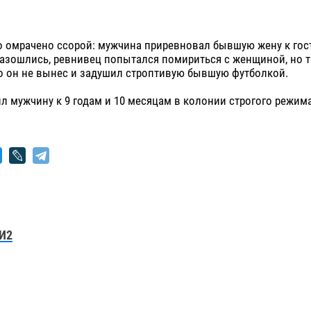
о омрачено ссорой: мужчина приревновал бывшую жену к гос
 разошлись, ревнивец попытался помириться с женщиной, но т
о он не вынес и задушил строптивую бывшую футболкой.
л мужчину к 9 годам и 10 месяцам в колонии строгого режима
И2