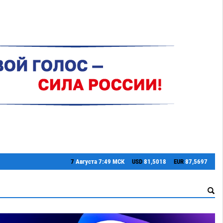
7
Августа
7:49 МСК
USD
81,5018
EUR
87,5697