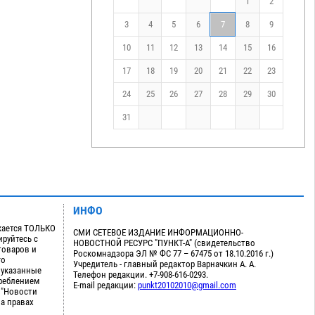
1
2
3
4
5
6
7
8
9
10
11
12
13
14
15
16
17
18
19
20
21
22
23
24
25
26
27
28
29
30
31
ИНФО
кается ТОЛЬКО
СМИ СЕТЕВОЕ ИЗДАНИЕ ИНФОРМАЦИОННО-
руйтесь с
НОВОСТНОЙ РЕСУРС "ПУНКТ-А" (свидетельство
товаров и
Роскомнадзора ЭЛ № ФС 77 – 67475 от 18.10.2016 г.)
го
Учредитель - главный редактор Варначкин А. А.
 указанные
Телефон редакции. +7-908-616-0293.
треблением
E-mail редакции:
punkt20102010@gmail.com
 "Новости
на правах