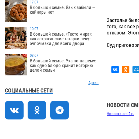
выставили в музее Пушкина в Москве
17.07
В большой семье. Язык забыли —
06.08
306
кайнары нет
Застолье был
Мэрия Астрахани переводит городские
13:50
того, как все
зеленые зоны на автоматический
10.07
отказом. Этог
полив
В большой семье. «Тесто мира»:
06.08
305
как астраханские татарки пекут
эчпочмаки для всего двора
Суд приговори
Скончался второй ребенок после
13:13
пожара в Астрахани
06.08
743
03.07
В большой семье. Уха по-нашему:
Астраханские гандболисты с крупной
12:49
как одно блюдо хранит историю
целой семьи
победы стартовали на Всероссийской
Спартакиаде
06.08
356
Архив
В астраханском селе невестка
12:16
СОЦИАЛЬНЫЕ СЕТИ
изрешетила машину свекрови
06.08
519
НОВОСТИ СМ
Новости smi2.ru
Астраханские приставы выдворили 12
11:45
нелегалов прямым рейсом из
Шереметьево
06.08
362
11:08