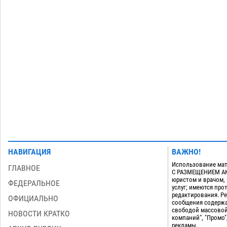
Как астраханцы назвали своих детей в
июле
06.08
366
Загрузить еще
НАВИГАЦИЯ
ВАЖНО!
Использование мат
ГЛАВНОЕ
С РАЗМЕЩЕНИЕМ АКТ
юристом и врачом,
ФЕДЕРАЛЬНОЕ
услуг; имеются пр
редактирования. Ре
ОФИЦИАЛЬНО
сообщения содержа
свободой массовой
НОВОСТИ КРАТКО
компаний", "Промо"
рекламы.