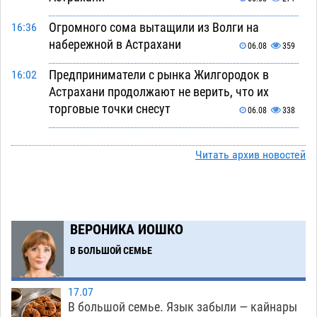
Огромного сома вытащили из Волги на
16:36
набережной в Астрахани
06.08
359
Предприниматели с рынка Жилгородок в
16:02
Астрахани продолжают не верить, что их
торговые точки снесут
06.08
338
Ящерицу из астраханской пустыни поместили
15:22
на новой серебряной монете Банка России
Читать архив новостей
06.08
274
Буддийские святыни из Астрахани выставили
14:35
в музее Пушкина в Москве
06.08
247
ВЕРОНИКА ИОШКО
Мэрия Астрахани переводит городские
13:50
В БОЛЬШОЙ СЕМЬЕ
зеленые зоны на автоматический полив
06.08
259
17.07
В большой семье. Язык забыли — кайнары
Скончался второй ребенок после пожара в
13:13