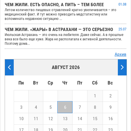
ЧЕМ ЖИЛИ. ЕСТЬ ОПАСНО, А ПИТЬ – ТЕМ БОЛЕЕ
01.08
Летом количество пищевых отравлений кратно увеличивается – это
медицинский факт. И тут можно приводить медстатистику или
вспоминать недавнюю ситуацию ...
ЧЕМ ЖИЛИ. «ЖАРЫ» В АСТРАХАНИ — ЭТО СЕРЬЕЗНО
25.07
Июльская Астрахань — это очень на любителя. Даже сейчас. А в прошлые
века все было еще хуже. Жара не располагала к активной деятельности.
Поэтому дома...
Архив
АВГУСТ 2026
Пн
Вт
Ср
Чт
Пт
Сб
Вс
1
2
3
4
5
6
7
8
9
10
11
12
13
14
15
16
17
18
19
20
21
22
23