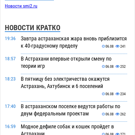
Новости smi2.ru
НОВОСТИ КРАТКО
Завтра астраханская жара вновь приблизится
19:36
к 40-градусному пределу
06.08
241
В Астрахани впервые открыли смену по
18:57
теории игр
06.08
252
В пятницу без электричества окажутся
18:23
Астрахань, Ахтубинск и 6 поселений
06.08
234
В астраханском поселке ведутся работы по
17:40
двум федеральным проектам
06.08
262
Модное дефиле собак и кошек пройдет в
16:59
Астрахани
06.08
271