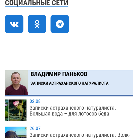
СОЦИАЛЬНЫЕ СЕТИ
Предприниматели с рынка Жилгородок в
16:02
Астрахани продолжают не верить, что их
торговые точки снесут
06.08
514
Ящерицу из астраханской пустыни поместили
15:22
на новой серебряной монете Банка России
06.08
373
Загрузить еще
ВЛАДИМИР ПАНЬКОВ
ЗАПИСКИ АСТРАХАНСКОГО НАТУРАЛИСТА
02.08
Записки астраханского натуралиста.
Большая вода – для лотосов беда
26.07
Записки астраханского натуралиста. Волк-