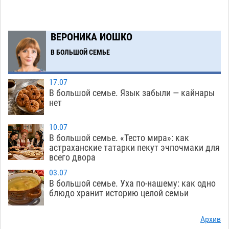
07.08
257
Завтра астраханская жара вновь приблизится
19:36
ВЕРОНИКА ИОШКО
к 40-градусному пределу
06.08
425
В БОЛЬШОЙ СЕМЬЕ
В Астрахани впервые открыли смену по
18:57
теории игр
06.08
393
17.07
В большой семье. Язык забыли — кайнары
В пятницу без электричества окажутся
18:23
нет
Астрахань, Ахтубинск и 6 поселений
06.08
406
10.07
В большой семье. «Тесто мира»: как
В астраханском поселке ведутся работы по
17:40
астраханские татарки пекут эчпочмаки для
всего двора
двум федеральным проектам
06.08
395
03.07
Модное дефиле собак и кошек пройдет в
16:59
В большой семье. Уха по-нашему: как одно
Астрахани
блюдо хранит историю целой семьи
06.08
430
Огромного сома вытащили из Волги на
16:36
Архив
набережной в Астрахани
06.08
533