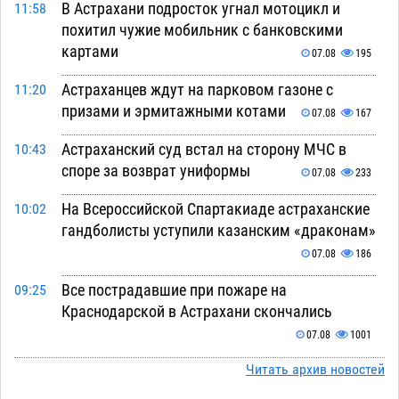
В Астрахани подросток угнал мотоцикл и
11:58
похитил чужие мобильник с банковскими
картами
07.08
195
Астраханцев ждут на парковом газоне с
11:20
призами и эрмитажными котами
07.08
167
Астраханский суд встал на сторону МЧС в
10:43
споре за возврат униформы
07.08
233
На Всероссийской Спартакиаде астраханские
10:02
гандболисты уступили казанским «драконам»
07.08
186
Все пострадавшие при пожаре на
09:25
Краснодарской в Астрахани скончались
07.08
1001
Астраханский суд оценил четыре удара по
Читать архив новостей
08:47
голове полицейского в сто тысяч рублей