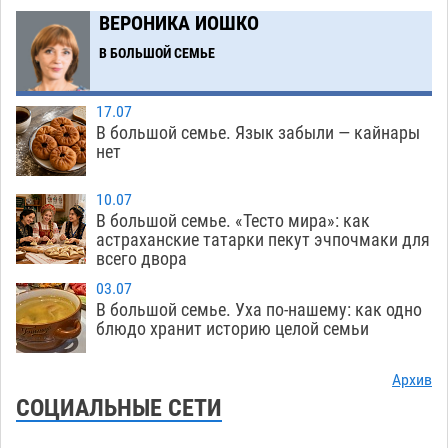
гандболисты крупно проиграли пермякам
ВЕРОНИКА ИОШКО
08.08
294
В БОЛЬШОЙ СЕМЬЕ
Лидеры чеченской диаспоры в Астрахани
09:00
осудили выходку молодого лихача с улицы
17.07
Никольской
08.08
689
В большой семье. Язык забыли — кайнары
нет
Завтра астраханцы проведут день в режиме
18:00
экстремальной температурной нагрузки
10.07
В большой семье. «Тесто мира»: как
07.08
691
астраханские татарки пекут эчпочмаки для
всего двора
Астраханский котлован с мусором угрожает
17:09
плодородию Харабалинского района
03.07
В большой семье. Уха по-нашему: как одно
07.08
537
блюдо хранит историю целой семьи
Игорь Редькин проинспектировал
16:24
коммунальную готовность астраханского
Архив
земельного массива для льготников
СОЦИАЛЬНЫЕ СЕТИ
07.08
534