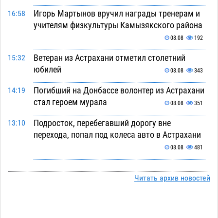
Игорь Мартынов вручил награды тренерам и
16:58
учителям физкультуры Камызякского района
08.08
192
Ветеран из Астрахани отметил столетний
15:32
юбилей
08.08
343
Погибший на Донбассе волонтер из Астрахани
14:19
стал героем мурала
08.08
351
Подросток, перебегавший дорогу вне
13:10
перехода, попал под колеса авто в Астрахани
08.08
481
Астраханский следком помог подростку
12:02
получить зарплату за честный труд
Читать архив новостей
08.08
317
Фаворитская ноша: астраханские
10:51