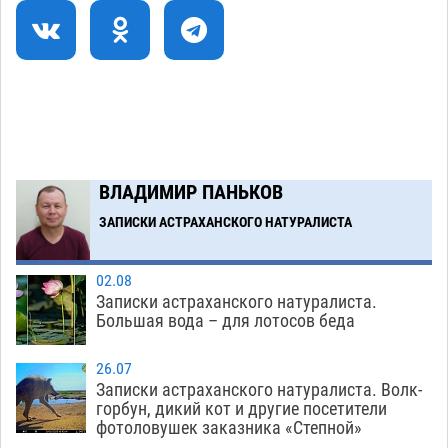
Тяга к сверхскоростям обошлась
15:28
астраханской логистической компании в 400
тысяч рублей
07.08
565
Астраханские кутилы сменили барные стойки
14:44
на полицейские дежурки
07.08
576
С 11 августа астраханские водоемы
14:09
ВЛАДИМИР ПАНЬКОВ
обеспечат притоком в семь тысяч кубов
ЗАПИСКИ АСТРАХАНСКОГО НАТУРАЛИСТА
07.08
1341
Загрузить еще
02.08
Записки астраханского натуралиста.
Большая вода – для лотосов беда
26.07
Записки астраханского натуралиста. Волк-
горбун, дикий кот и другие посетители
фотоловушек заказника «Степной»