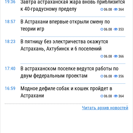
Завтра астраханская жара вновь приблизится
19:36
к 40-градусному пределу
06.08
364
В Астрахани впервые открыли смену по
18:57
теории игр
06.08
353
В пятницу без электричества окажутся
18:23
Астрахань, Ахтубинск и 6 поселений
06.08
366
В астраханском поселке ведутся работы по
17:40
двум федеральным проектам
06.08
356
Модное дефиле собак и кошек пройдет в
16:59
Астрахани
06.08
364
Огромного сома вытащили из Волги на
Читать архив новостей
16:36
набережной в Астрахани
06.08
464
Предприниматели с рынка Жилгородок в
16:02