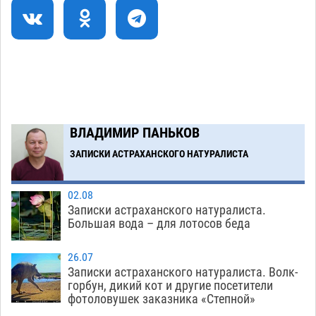
В астраханском селе невестка изрешетила
12:16
машину свекрови
06.08
538
Астраханские приставы выдворили 12
11:45
нелегалов прямым рейсом из Шереметьево
06.08
369
ВЛАДИМИР ПАНЬКОВ
Загрузить еще
ЗАПИСКИ АСТРАХАНСКОГО НАТУРАЛИСТА
02.08
Записки астраханского натуралиста.
Большая вода – для лотосов беда
26.07
Записки астраханского натуралиста. Волк-
горбун, дикий кот и другие посетители
фотоловушек заказника «Степной»