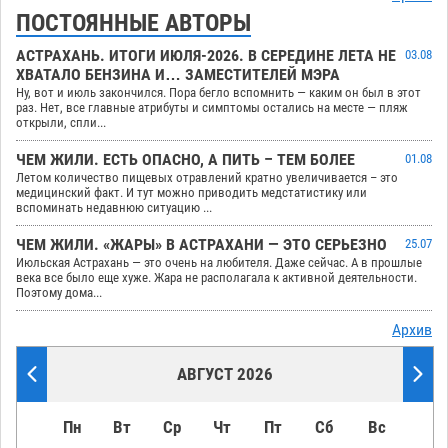
ПОСТОЯННЫЕ АВТОРЫ
АСТРАХАНЬ. ИТОГИ ИЮЛЯ-2026. В СЕРЕДИНЕ ЛЕТА НЕ
03.08
ХВАТАЛО БЕНЗИНА И… ЗАМЕСТИТЕЛЕЙ МЭРА
Ну, вот и июль закончился. Пора бегло вспомнить — каким он был в этот
раз. Нет, все главные атрибуты и симптомы остались на месте — пляж
открыли, спли...
ЧЕМ ЖИЛИ. ЕСТЬ ОПАСНО, А ПИТЬ – ТЕМ БОЛЕЕ
01.08
Летом количество пищевых отравлений кратно увеличивается – это
медицинский факт. И тут можно приводить медстатистику или
вспоминать недавнюю ситуацию ...
ЧЕМ ЖИЛИ. «ЖАРЫ» В АСТРАХАНИ — ЭТО СЕРЬЕЗНО
25.07
Июльская Астрахань — это очень на любителя. Даже сейчас. А в прошлые
века все было еще хуже. Жара не располагала к активной деятельности.
Поэтому дома...
Архив
АВГУСТ 2026
Пн
Вт
Ср
Чт
Пт
Сб
Вс