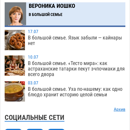
Астрахани продолжают не верить, что их
ВЕРОНИКА ИОШКО
торговые точки снесут
06.08
440
В БОЛЬШОЙ СЕМЬЕ
Ящерицу из астраханской пустыни поместили
15:22
на новой серебряной монете Банка России
17.07
06.08
337
В большой семье. Язык забыли — кайнары
нет
Буддийские святыни из Астрахани выставили
14:35
в музее Пушкина в Москве
06.08
322
10.07
В большой семье. «Тесто мира»: как
Мэрия Астрахани переводит городские
13:50
астраханские татарки пекут эчпочмаки для
всего двора
зеленые зоны на автоматический полив
06.08
316
03.07
В большой семье. Уха по-нашему: как одно
Скончался второй ребенок после пожара в
13:13
блюдо хранит историю целой семьи
Астрахани
06.08
770
Архив
Астраханские гандболисты с крупной победы
12:49
СОЦИАЛЬНЫЕ СЕТИ
стартовали на Всероссийской Спартакиаде
06.08
366