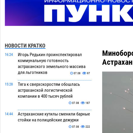
НОВОСТИ КРАТКО
Миноборо
Игорь Редькин проинспектировал
16:24
Астраха
коммунальную готовность
астраханского земельного массива
для льготников
07.08
97
Тяга к сверхскоростям обошлась
15:28
астраханской логистической
компании в 400 тысяч рублей
07.08
187
Астраханские кутилы сменили барные
14:44
стойки на полицейские дежурки
07.08
222