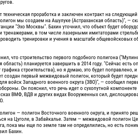
ругов.
ет техническая проработка и заключен контракт на следующи
олигон мы создаем на Ашулуке (Астраханская область)", — ск
анции "Эхо Москвы". Бахин уточнил, что объект будет обору
 тренажерами, в том числе лазерными имитаторами стрельбы
проводить тренировки и учения в масштабе общевойсковых 
нил, что строительство первого подобного полигона ("Мулино
 область) планируется завершить в 2014 году. "Сейчас есть 
 графика строительства), но я думаю, это будет поправлено, и 
дет создан первый межвидовый полигон, который будет пред
для войск Западного военного округа (ЗВО)", — сообщил пер
бороны. Он пояснил, что речь идет о сухопутной компоненте
сках ВМФ, ВДВ и других видах Вооруженных сил, дислоциров
О.
лигон — полигон Восточного военного округа, и принято реш
ься на Цуголе, в Забайкалье. Затем — межвидовой полигон Ц
га, пока мы еще по земле там не определились, но есть поним
вил Бахин.