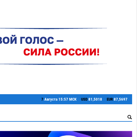
7
Августа
15:57 МСК
USD
81,5018
EUR
87,5697