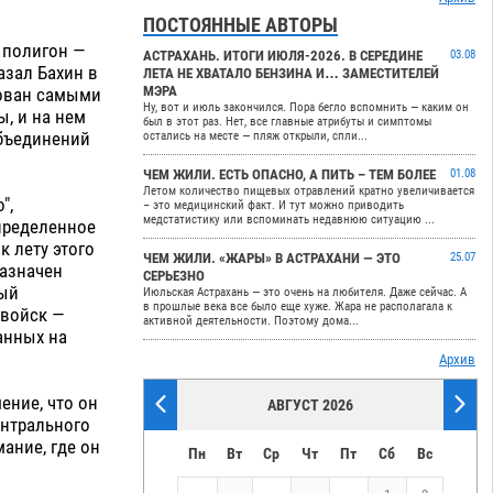
ПОСТОЯННЫЕ АВТОРЫ
й полигон —
АСТРАХАНЬ. ИТОГИ ИЮЛЯ-2026. В СЕРЕДИНЕ
03.08
азал Бахин в
ЛЕТА НЕ ХВАТАЛО БЕНЗИНА И… ЗАМЕСТИТЕЛЕЙ
МЭРА
дован самыми
Ну, вот и июль закончился. Пора бегло вспомнить — каким он
, и на нем
был в этот раз. Нет, все главные атрибуты и симптомы
объединений
остались на месте — пляж открыли, спли...
ЧЕМ ЖИЛИ. ЕСТЬ ОПАСНО, А ПИТЬ – ТЕМ БОЛЕЕ
01.08
Летом количество пищевых отравлений кратно увеличивается
",
– это медицинский факт. И тут можно приводить
медстатистику или вспоминать недавнюю ситуацию ...
определенное
к лету этого
ЧЕМ ЖИЛИ. «ЖАРЫ» В АСТРАХАНИ — ЭТО
25.07
назначен
СЕРЬЕЗНО
вый
Июльская Астрахань — это очень на любителя. Даже сейчас. А
в прошлые века все было еще хуже. Жара не располагала к
 войск —
активной деятельности. Поэтому дома...
анных на
Архив
ение, что он
АВГУСТ 2026
ентрального
ание, где он
Пн
Вт
Ср
Чт
Пт
Сб
Вс