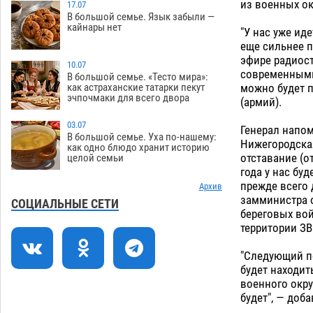
из военных ок
17.07
В большой семье. Язык забыли —
На Всероссийской Спартакиаде
10:02
кайнары нет
"У нас уже ид
астраханские гандболисты уступили
еще сильнее п
казанским «драконам»
07.08
220
эфире радиост
10.07
современными
Все пострадавшие при пожаре на
09:25
В большой семье. «Тесто мира»:
можно будет 
как астраханские татарки пекут
Краснодарской в Астрахани
эчпочмаки для всего двора
(армий).
скончались
07.08
1146
03.07
Генерал напом
Астраханский суд оценил четыре удара
08:47
В большой семье. Уха по-нашему:
Нижегородская
по голове полицейского в сто тысяч
как одно блюдо хранит историю
отставание (от
целой семьи
рублей
07.08
300
года у нас бу
прежде всего 
Завтра астраханская жара вновь
Архив
19:36
замминистра о
приблизится к 40-градусному пределу
СОЦИАЛЬНЫЕ СЕТИ
береговых вой
06.08
453
территории ЗВ
В Астрахани впервые открыли смену
18:57
"Следующий по
по теории игр
06.08
418
будет находит
военного окру
В пятницу без электричества окажутся
18:23
будет", — доба
Астрахань, Ахтубинск и 6 поселений