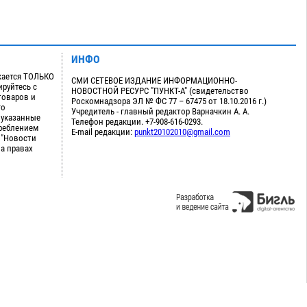
ИНФО
кается ТОЛЬКО
СМИ СЕТЕВОЕ ИЗДАНИЕ ИНФОРМАЦИОННО-
руйтесь с
НОВОСТНОЙ РЕСУРС "ПУНКТ-А" (свидетельство
товаров и
Роскомнадзора ЭЛ № ФС 77 – 67475 от 18.10.2016 г.)
го
Учредитель - главный редактор Варначкин А. А.
 указанные
Телефон редакции. +7-908-616-0293.
треблением
E-mail редакции:
punkt20102010@gmail.com
 "Новости
на правах