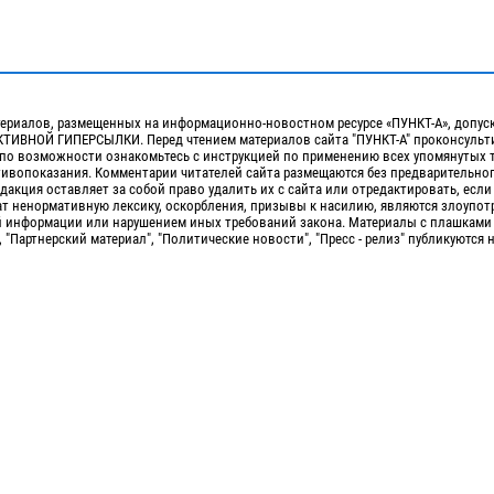
ериалов, размещенных на информационно-новостном ресурсе «ПУНКТ-А», допус
ИВНОЙ ГИПЕРСЫЛКИ. Перед чтением материалов сайта "ПУНКТ-А" проконсульти
 по возможности ознакомьтесь с инструкцией по применению всех упомянутых 
отивопоказания. Комментарии читателей сайта размещаются без предварительно
дакция оставляет за собой право удалить их с сайта или отредактировать, если
т ненормативную лексику, оскорбления, призывы к насилию, являются злоупо
 информации или нарушением иных требований закона. Материалы с плашками
, "Партнерский материал", "Политические новости", "Пресс - релиз" публикуются 
Сopyright 2010-2026. Все права защищены