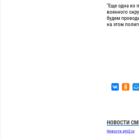
06.08
432
"Еще одна из 
военного окру
В астраханском поселке ведутся
17:40
будем проводи
работы по двум федеральным
на этом полиг
проектам
06.08
417
Загрузить еще
НОВОСТИ СМ
Новости smi2.ru