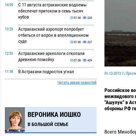
С 11 августа астраханские водоемы
14:09
обеспечат притоком в семь тысяч
кубов
07.08
220
Астраханский аэропорт попробует
13:29
отбиться от ворон в апелляционном
суде
07.08
227
Астраханские археологи откопали
12:53
древнюю помойку
07.08
429
В Астрахани подросток угнал
11:58
01-12-2013 \\ Прос
мотоцикл и похитил чужие мобильник
Читать архив новостей
с банковскими картами
07.08
255
Российское во
межвидового п
Астраханцев ждут на парковом газоне
11:20
"Ашулук" в Ас
с призами и эрмитажными котами
обороны РФ ге
07.08
220
ВЕРОНИКА ИОШКО
Астраханский суд встал на сторону
10:43
В БОЛЬШОЙ СЕМЬЕ
МЧС в споре за возврат униформы
Всего Минобо
07.08
295