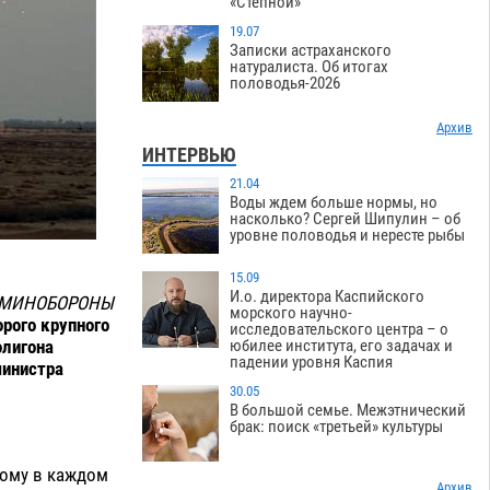
«Степной»
19.07
Записки астраханского
натуралиста. Об итогах
половодья-2026
Архив
ИНТЕРВЬЮ
21.04
Воды ждем больше нормы, но
насколько? Сергей Шипулин – об
уровне половодья и нересте рыбы
15.09
И.о. директора Каспийского
-МИНОБОРОНЫ
морского научно-
рого крупного
исследовательского центра – о
олигона
юбилее института, его задачах и
падении уровня Каспия
министра
30.05
В большой семье. Межэтнический
брак: поиск «третьей» культуры
ному в каждом
Архив