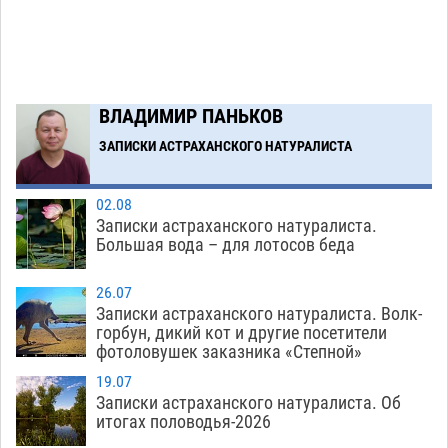
Тяга к сверхскоростям обошлась
15:28
астраханской логистической компании в 400
тысяч рублей
07.08
583
Астраханские кутилы сменили барные стойки
14:44
ВЛАДИМИР ПАНЬКОВ
на полицейские дежурки
07.08
596
ЗАПИСКИ АСТРАХАНСКОГО НАТУРАЛИСТА
Загрузить еще
02.08
Записки астраханского натуралиста.
Большая вода – для лотосов беда
26.07
Записки астраханского натуралиста. Волк-
горбун, дикий кот и другие посетители
фотоловушек заказника «Степной»
19.07
Записки астраханского натуралиста. Об
итогах половодья-2026