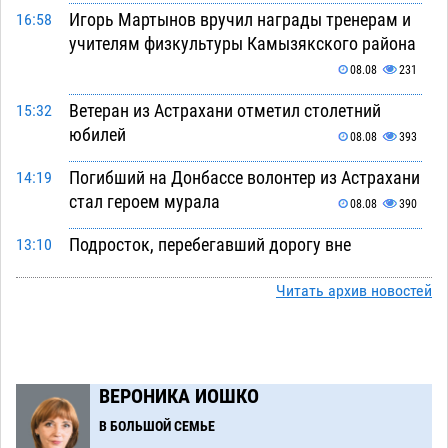
Игорь Мартынов вручил награды тренерам и
16:58
учителям физкультуры Камызякского района
08.08
231
Ветеран из Астрахани отметил столетний
15:32
юбилей
08.08
393
Погибший на Донбассе волонтер из Астрахани
14:19
стал героем мурала
08.08
390
Подросток, перебегавший дорогу вне
13:10
перехода, попал под колеса авто в Астрахани
Читать архив новостей
08.08
526
Астраханский следком помог подростку
12:02
получить зарплату за честный труд
08.08
343
ВЕРОНИКА ИОШКО
Фаворитская ноша: астраханские
10:51
В БОЛЬШОЙ СЕМЬЕ