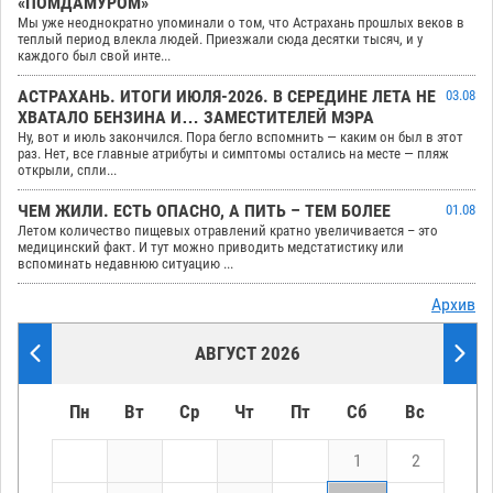
«ПОМДАМУРОМ»
Мы уже неоднократно упоминали о том, что Астрахань прошлых веков в
теплый период влекла людей. Приезжали сюда десятки тысяч, и у
каждого был свой инте...
АСТРАХАНЬ. ИТОГИ ИЮЛЯ-2026. В СЕРЕДИНЕ ЛЕТА НЕ
03.08
ХВАТАЛО БЕНЗИНА И… ЗАМЕСТИТЕЛЕЙ МЭРА
Ну, вот и июль закончился. Пора бегло вспомнить — каким он был в этот
раз. Нет, все главные атрибуты и симптомы остались на месте — пляж
открыли, спли...
ЧЕМ ЖИЛИ. ЕСТЬ ОПАСНО, А ПИТЬ – ТЕМ БОЛЕЕ
01.08
Летом количество пищевых отравлений кратно увеличивается – это
медицинский факт. И тут можно приводить медстатистику или
вспоминать недавнюю ситуацию ...
Архив
АВГУСТ 2026
Пн
Вт
Ср
Чт
Пт
Сб
Вс
1
2