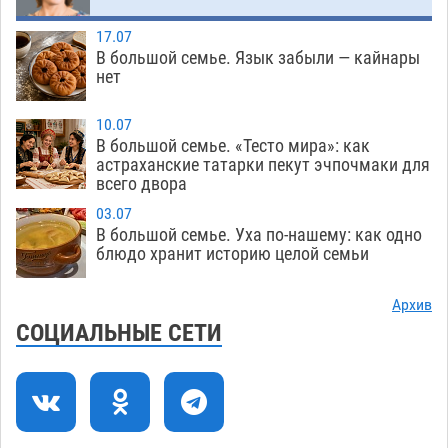
гандболисты крупно проиграли пермякам
08.08
316
17.07
В большой семье. Язык забыли — кайнары
Лидеры чеченской диаспоры в Астрахани
09:00
нет
осудили выходку молодого лихача с улицы
Никольской
08.08
730
10.07
В большой семье. «Тесто мира»: как
Завтра астраханцы проведут день в режиме
18:00
астраханские татарки пекут эчпочмаки для
всего двора
экстремальной температурной нагрузки
07.08
719
03.07
В большой семье. Уха по-нашему: как одно
Астраханский котлован с мусором угрожает
17:09
блюдо хранит историю целой семьи
плодородию Харабалинского района
07.08
555
Архив
СОЦИАЛЬНЫЕ СЕТИ
Игорь Редькин проинспектировал
16:24
коммунальную готовность астраханского
земельного массива для льготников
07.08
557