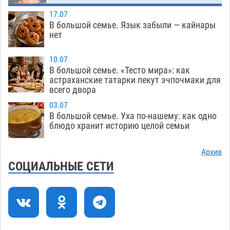
картами
07.08
288
17.07
В большой семье. Язык забыли — кайнары
Астраханцев ждут на парковом газоне с
11:20
нет
призами и эрмитажными котами
07.08
250
10.07
Астраханский суд встал на сторону МЧС в
10:43
В большой семье. «Тесто мира»: как
астраханские татарки пекут эчпочмаки для
споре за возврат униформы
07.08
336
всего двора
На Всероссийской Спартакиаде астраханские
10:02
03.07
гандболисты уступили казанским «драконам»
В большой семье. Уха по-нашему: как одно
блюдо хранит историю целой семьи
07.08
244
Все пострадавшие при пожаре на
09:25
Архив
Краснодарской в Астрахани скончались
СОЦИАЛЬНЫЕ СЕТИ
07.08
1224
Астраханский суд оценил четыре удара по
08:47
голове полицейского в сто тысяч рублей
07.08
333