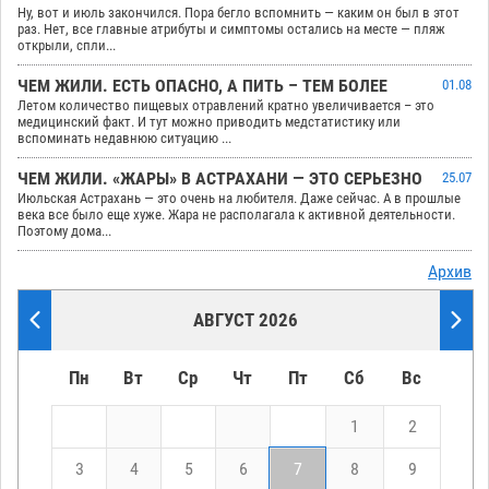
Ну, вот и июль закончился. Пора бегло вспомнить — каким он был в этот
раз. Нет, все главные атрибуты и симптомы остались на месте — пляж
открыли, спли...
ЧЕМ ЖИЛИ. ЕСТЬ ОПАСНО, А ПИТЬ – ТЕМ БОЛЕЕ
01.08
Летом количество пищевых отравлений кратно увеличивается – это
медицинский факт. И тут можно приводить медстатистику или
вспоминать недавнюю ситуацию ...
ЧЕМ ЖИЛИ. «ЖАРЫ» В АСТРАХАНИ — ЭТО СЕРЬЕЗНО
25.07
Июльская Астрахань — это очень на любителя. Даже сейчас. А в прошлые
века все было еще хуже. Жара не располагала к активной деятельности.
Поэтому дома...
Архив
АВГУСТ 2026
Пн
Вт
Ср
Чт
Пт
Сб
Вс
1
2
3
4
5
6
7
8
9