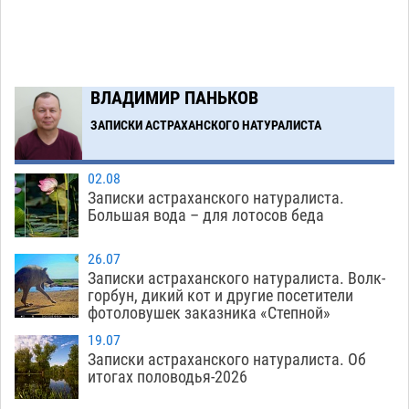
Завтра астраханская жара вновь приблизится
19:36
к 40-градусному пределу
06.08
478
В Астрахани впервые открыли смену по
18:57
ВЛАДИМИР ПАНЬКОВ
теории игр
06.08
438
ЗАПИСКИ АСТРАХАНСКОГО НАТУРАЛИСТА
Загрузить еще
02.08
Записки астраханского натуралиста.
Большая вода – для лотосов беда
26.07
Записки астраханского натуралиста. Волк-
горбун, дикий кот и другие посетители
фотоловушек заказника «Степной»
19.07
Записки астраханского натуралиста. Об
итогах половодья-2026