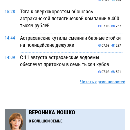
Тяга к сверхскоростям обошлась
15:28
астраханской логистической компании в 400
тысяч рублей
07.08
257
Астраханские кутилы сменили барные стойки
14:44
на полицейские дежурки
07.08
287
С 11 августа астраханские водоемы
14:09
обеспечат притоком в семь тысяч кубов
07.08
521
Читать архив новостей
Астраханский аэропорт попробует отбиться
13:29
от ворон в апелляционном суде
07.08
292
Астраханские археологи откопали древнюю
12:53
помойку
ВЕРОНИКА ИОШКО
07.08
492
В БОЛЬШОЙ СЕМЬЕ
В Астрахани подросток угнал мотоцикл и
11:58
похитил чужие мобильник с банковскими