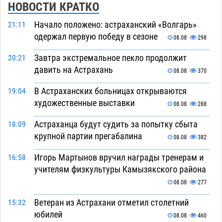
НОВОСТИ КРАТКО
Начало положено: астраханский «Волгарь»
21:11
одержал первую победу в сезоне
08.08
298
Завтра экстремальное пекло продолжит
20:21
давить на Астрахань
08.08
370
В Астраханских больницах открываются
19:04
художественные выставки
08.08
288
Астраханца будут судить за попытку сбыта
18:09
крупной партии прегабалина
08.08
382
Игорь Мартынов вручил награды тренерам и
16:58
учителям физкультуры Камызякского района
08.08
277
Ветеран из Астрахани отметил столетний
15:32
юбилей
08.08
460