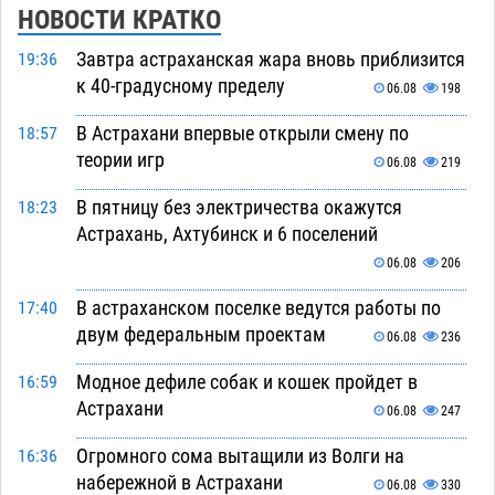
НОВОСТИ КРАТКО
Завтра астраханская жара вновь приблизится
19:36
к 40-градусному пределу
06.08
198
В Астрахани впервые открыли смену по
18:57
теории игр
06.08
219
В пятницу без электричества окажутся
18:23
Астрахань, Ахтубинск и 6 поселений
06.08
206
В астраханском поселке ведутся работы по
17:40
двум федеральным проектам
06.08
236
Модное дефиле собак и кошек пройдет в
16:59
Астрахани
06.08
247
Огромного сома вытащили из Волги на
16:36
набережной в Астрахани
06.08
330