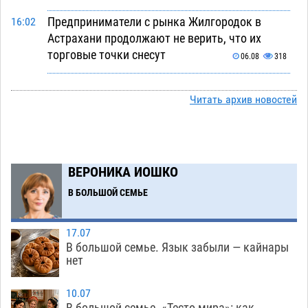
Предприниматели с рынка Жилгородок в
16:02
Астрахани продолжают не верить, что их
торговые точки снесут
06.08
318
Ящерицу из астраханской пустыни поместили
15:22
на новой серебряной монете Банка России
Читать архив новостей
06.08
257
Буддийские святыни из Астрахани выставили
14:35
в музее Пушкина в Москве
06.08
231
ВЕРОНИКА ИОШКО
Мэрия Астрахани переводит городские
13:50
В БОЛЬШОЙ СЕМЬЕ
зеленые зоны на автоматический полив
06.08
242
17.07
В большой семье. Язык забыли — кайнары
Скончался второй ребенок после пожара в
13:13
нет
Астрахани
06.08
601
10.07
Астраханские гандболисты с крупной победы
12:49
В большой семье. «Тесто мира»: как