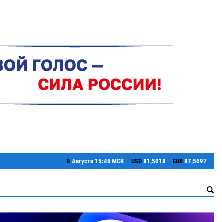
8
Августа
15:46 МСК
USD
81,5018
EUR
87,5697