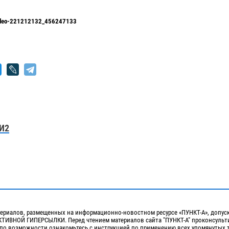
video-221212132_456247133
И2
ериалов, размещенных на информационно-новостном ресурсе «ПУНКТ-А», допус
ИВНОЙ ГИПЕРСЫЛКИ. Перед чтением материалов сайта "ПУНКТ-А" проконсульти
 по возможности ознакомьтесь с инструкцией по применению всех упомянутых 