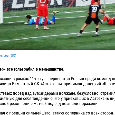
мотров (
959
)
р» все голы забил в меньшинстве.
рахани в рамках 11-го тура первенства России среди команд 
визион Б) местный СК «Астрахань» принимал донецкий «Шахте
стевых побед над аутсайдерами волжане, безусловно, стреми
иятную для себя тенденцию. Но у приехавших в Астрахань ли
свой резон: они 9 матчей подряд не знали поражения.
чал с позиции сильнейшего, атакуя соперника со всех сторон