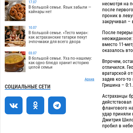
17.07
несмотря на 
В большой семье. Язык забыли —
Тяга к сверхскоростям обошлась
15:28
после первого
кайнары нет
астраханской логистической
проник в леву
компании в 400 тысяч рублей
закручивал – 
10.07
07.08
529
После перерыв
В большой семье. «Тесто мира»:
как астраханские татарки пекут
неожиданное: 
Астраханские кутилы сменили барные
14:44
эчпочмаки для всего двора
вместо 11-мет
стойки на полицейские дежурки
оказалось вт
07.08
534
03.07
В большой семье. Уха по-нашему:
Впрочем, оста
С 11 августа астраханские водоемы
14:09
как одно блюдо хранит историю
отличился. Ге
целой семьи
обеспечат притоком в семь тысяч
вратарской от
кубов
07.08
1283
задев кого-то
Архив
Гришина – 0:1.
Астраханский аэропорт попробует
13:29
СОЦИАЛЬНЫЕ СЕТИ
отбиться от ворон в апелляционном
Астраханцы бр
суде
07.08
534
дейстствовал 
флангового на
Астраханские археологи откопали
12:53
удар приняли 
древнюю помойку
07.08
710
Дмитрия Шилов
пробил в небе
В Астрахани подросток угнал
11:58