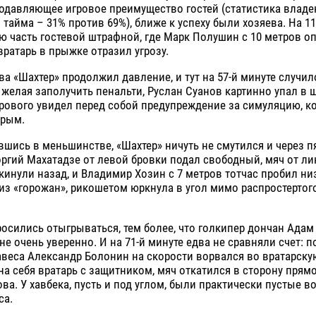
подавляющее игровое преимущество гостей (статистика влад
 тайма – 31% против 69%), ближе к успеху были хозяева. На 11
ю часть гостевой штрафной, где Марк Полушин с 10 метров о
вратарь в прыжке отразил угрозу.
а «Шахтер» продолжил давление, и тут на 57-й минуте случил
желая заполучить пенальти, Руслан Суанов картинно упал в 
рового увидел перед собой предупреждение за симуляцию, к
орым.
вшись в меньшинстве, «Шахтер» ничуть не смутился и через п
оргий Махатадзе от левой бровки подал свободный, мяч от л
кинули назад, и Владимир Хозин с 7 метров тотчас пробил ни
 из «горожан», рикошетом юркнула в угол мимо распростертог
осились отыгрываться, тем более, что голкипер дончан Ада
не очень уверенно. И на 71-й минуте едва не сравняли счет: п
веса Александр Болонин на скорости ворвался во вратарскую,
на себя вратарь с защитником, мяч откатился в сторону прямо
а. У хавбека, пусть и под углом, были практически пустые во
са.