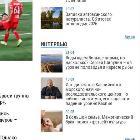
«Степной»
19.07
Записки астраханского
натуралиста. Об итогах
половодья-2026
Архив
ИНТЕРВЬЮ
21.04
Воды ждем больше нормы, но
насколько? Сергей Шипулин – об
уровне половодья и нересте рыбы
15.09
И.о. директора Каспийского
морского научно-
исследовательского центра – о
первой группы
юбилее института, его задачах и
р».
падении уровня Каспия
30.05
лись
В большой семье. Межэтнический
деров –
брак: поиск «третьей» культуры
. Однако
Архив