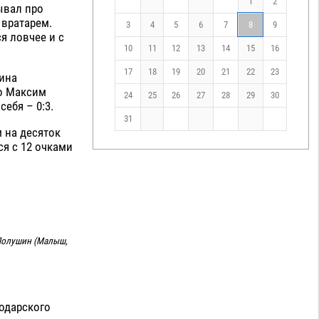
1
2
ывал про
 вратарем.
3
4
5
6
7
8
9
я ловчее и с
10
11
12
13
14
15
16
17
18
19
20
21
22
23
ина
го Максим
24
25
26
27
28
29
30
ебя – 0:3.
31
м на десяток
ся с 12 очками
 Полушин (Малыш,
одарского