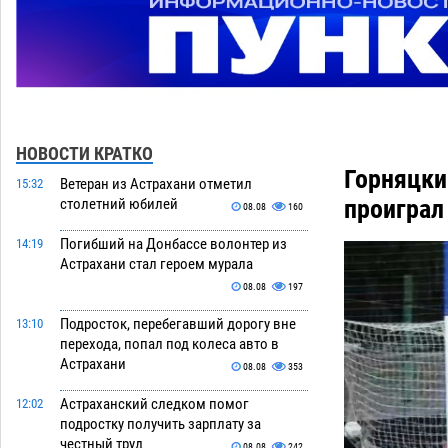
НОВОСТИ КРАТКО
Горняцки
Ветеран из Астрахани отметил
15:32
проиграл
столетний юбилей
08.08
160
Погибший на Донбассе волонтер из
14:19
Астрахани стал героем мурала
08.08
197
Подросток, перебегавший дорогу вне
13:10
перехода, попал под колеса авто в
Астрахани
08.08
353
Астраханский следком помог
12:02
подростку получить зарплату за
честный труд
08.08
242