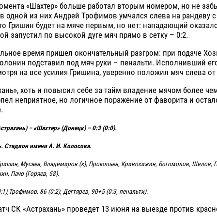
омента «Шахтер» больше работал вторым номером, но не заб
 в одной из них Андрей Трофимов умчался слева на рандеву с
то Гришин будет на мяче первым, но нет: нападающий оказалс
й запустил по высокой дуге мяч прямо в сетку – 0:2.
льное время пришел окончательный разгром: при подаче Хоз
олонин подставил под мяч руки – пенальти. Исполнивший е
мотря на все усилия Гришина, уверенно положил мяч слева от с
хань», хоть и повысил себе за тайм владение мячом более че
рпел неприятное, но логичное поражение от фаворита и остал
.
страхань) – «Шахтер» (Донецк) – 0:3 (0:0).
. Стадион имени А. И. Колосова.
ришин, Мусаев, Владимиров (к), Прокопьев, Кривохижин, Богомолов, Шилов,
ин, Пачо (Горяев, 58).
:1),Трофимов, 86 (0:2), Дегтярев, 90+5 (0:3, пенальти).
ч СК «Астрахань» проведет 13 июня на выезде против красн