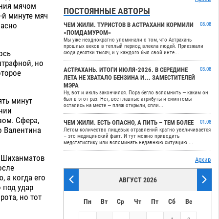
ения мячом
ПОСТОЯННЫЕ АВТОРЫ
-й минуте мяч
пасно
ЧЕМ ЖИЛИ. ТУРИСТОВ В АСТРАХАНИ КОРМИЛИ
08.08
«ПОМДАМУРОМ»
Мы уже неоднократно упоминали о том, что Астрахань
прошлых веков в теплый период влекла людей. Приезжали
ось
сюда десятки тысяч, и у каждого был свой инте...
штрафной, но
АСТРАХАНЬ. ИТОГИ ИЮЛЯ-2026. В СЕРЕДИНЕ
03.08
оторое
ЛЕТА НЕ ХВАТАЛО БЕНЗИНА И… ЗАМЕСТИТЕЛЕЙ
МЭРА
Ну, вот и июль закончился. Пора бегло вспомнить — каким он
ять минут
был в этот раз. Нет, все главные атрибуты и симптомы
остались на месте — пляж открыли, спли...
инии
зом. Сфера,
ЧЕМ ЖИЛИ. ЕСТЬ ОПАСНО, А ПИТЬ – ТЕМ БОЛЕЕ
01.08
о Валентина
Летом количество пищевых отравлений кратно увеличивается
– это медицинский факт. И тут можно приводить
медстатистику или вспоминать недавнюю ситуацию ...
м Шиханматов
Архив
осле
 а когда его
АВГУСТ 2026
 под удар
рота, но тот
Пн
Вт
Ср
Чт
Пт
Сб
Вс