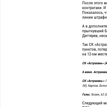
мотоцикл и похитил чужие мобильник
После этого м
с банковскими картами
07.08
460
контратаки. И
Показалось, ч
Астраханцев ждут на парковом газоне
11:20
линии штрафно
с призами и эрмитажными котами
07.08
411
А в дополните
прыгнувший Б
Дегтярев, нес
Загрузить еще
Так СК «Астра
пунктов, поте
на 12-ом месте
СК «Астрахань» (А
6 июня. Астрахань
СК «Астрахань»:
Г
58), Карпов, Болон
Голы:
Хозин, 62 (0
Следующий мат