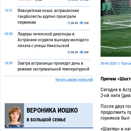
Фаворитская ноша: астраханские
10:51
гандболисты крупно проиграли
пермякам
08.08
238
Лидеры чеченской диаспоры в
09:00
Астрахани осудили выходку молодого
лихача с улицы Никольской
08.08
606
Завтра астраханцы проведут день в
18:00
06-06-2026 \\ Прос
режиме экстремальной температурной
нагрузки
07.08
644
Причем «Шахте
Читать архив новостей
Астраханский котлован с мусором
17:09
Сегодня в Аст
угрожает плодородию Харабалинского
2-ой лиги (ди
района
07.08
502
После двух го
ВЕРОНИКА ИОШКО
Игорь Редькин проинспектировал
16:24
продолжить пр
коммунальную готовность
горняков был 
В БОЛЬШОЙ СЕМЬЕ
астраханского земельного массива
для льготников
«Шахтер» и на
07.08
497