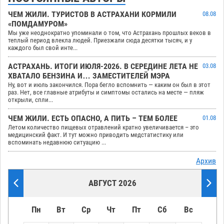
ЧЕМ ЖИЛИ. ТУРИСТОВ В АСТРАХАНИ КОРМИЛИ
08.08
«ПОМДАМУРОМ»
Мы уже неоднократно упоминали о том, что Астрахань прошлых веков в
теплый период влекла людей. Приезжали сюда десятки тысяч, и у
каждого был свой инте...
АСТРАХАНЬ. ИТОГИ ИЮЛЯ-2026. В СЕРЕДИНЕ ЛЕТА НЕ
03.08
ХВАТАЛО БЕНЗИНА И… ЗАМЕСТИТЕЛЕЙ МЭРА
Ну, вот и июль закончился. Пора бегло вспомнить — каким он был в этот
раз. Нет, все главные атрибуты и симптомы остались на месте — пляж
открыли, спли...
ЧЕМ ЖИЛИ. ЕСТЬ ОПАСНО, А ПИТЬ – ТЕМ БОЛЕЕ
01.08
Летом количество пищевых отравлений кратно увеличивается – это
медицинский факт. И тут можно приводить медстатистику или
вспоминать недавнюю ситуацию ...
Архив
АВГУСТ 2026
Пн
Вт
Ср
Чт
Пт
Сб
Вс