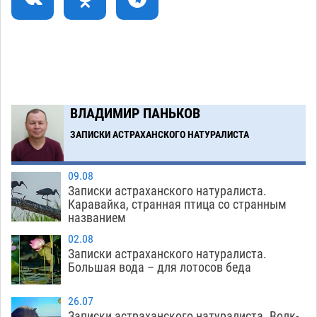
плодородию Харабалинского района
07.08
645
Игорь Редькин проинспектировал
16:24
коммунальную готовность астраханского
земельного массива для льготников
07.08
662
ВЛАДИМИР ПАНЬКОВ
ЗАПИСКИ АСТРАХАНСКОГО НАТУРАЛИСТА
Загрузить еще
09.08
Записки астраханского натуралиста.
Каравайка, странная птица со странным
названием
02.08
Записки астраханского натуралиста.
Большая вода – для лотосов беда
26.07
Записки астраханского натуралиста. Волк-