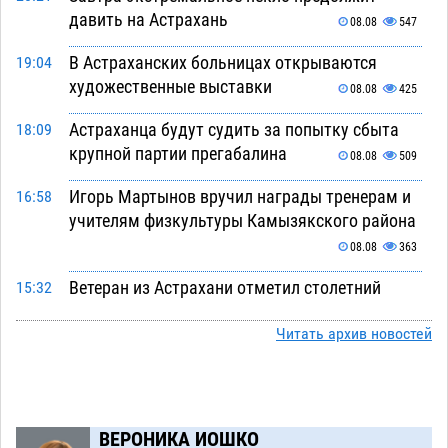
давить на Астрахань
08.08
547
В Астраханских больницах открываются
19:04
художественные выставки
08.08
425
Астраханца будут судить за попытку сбыта
18:09
крупной партии прегабалина
08.08
509
Игорь Мартынов вручил награды тренерам и
16:58
учителям физкультуры Камызякского района
08.08
363
Ветеран из Астрахани отметил столетний
15:32
юбилей
08.08
577
Читать архив новостей
Погибший на Донбассе волонтер из Астрахани
14:19
стал героем мурала
08.08
544
Подросток, перебегавший дорогу вне
13:10
ВЕРОНИКА ИОШКО
перехода, попал под колеса авто в Астрахани