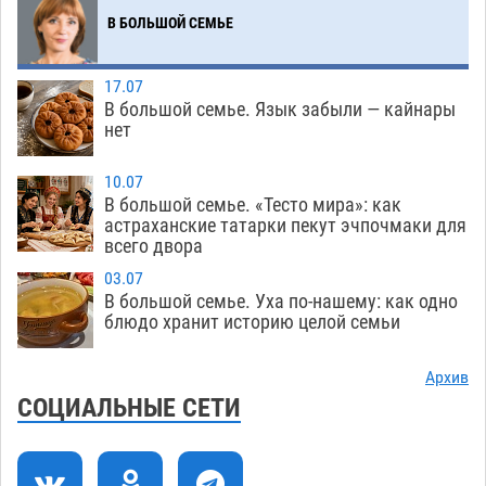
В БОЛЬШОЙ СЕМЬЕ
08.08
666
Астраханский следком помог подростку
12:02
17.07
получить зарплату за честный труд
В большой семье. Язык забыли — кайнары
08.08
449
нет
Фаворитская ноша: астраханские
10:51
10.07
гандболисты крупно проиграли пермякам
В большой семье. «Тесто мира»: как
астраханские татарки пекут эчпочмаки для
08.08
417
всего двора
Лидеры чеченской диаспоры в Астрахани
09:00
03.07
осудили выходку молодого лихача с улицы
В большой семье. Уха по-нашему: как одно
Никольской
блюдо хранит историю целой семьи
08.08
899
Завтра астраханцы проведут день в режиме
18:00
Архив
экстремальной температурной нагрузки
СОЦИАЛЬНЫЕ СЕТИ
07.08
824
Астраханский котлован с мусором угрожает
17:09