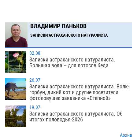
Астраханские кутилы сменили барные стойки
14:44
на полицейские дежурки
07.08
581
С 11 августа астраханские водоемы
14:09
ВЛАДИМИР ПАНЬКОВ
обеспечат притоком в семь тысяч кубов
ЗАПИСКИ АСТРАХАНСКОГО НАТУРАЛИСТА
07.08
1344
Загрузить еще
02.08
Записки астраханского натуралиста.
Большая вода – для лотосов беда
26.07
Записки астраханского натуралиста. Волк-
горбун, дикий кот и другие посетители
фотоловушек заказника «Степной»
19.07
Записки астраханского натуралиста. Об
итогах половодья-2026
Архив