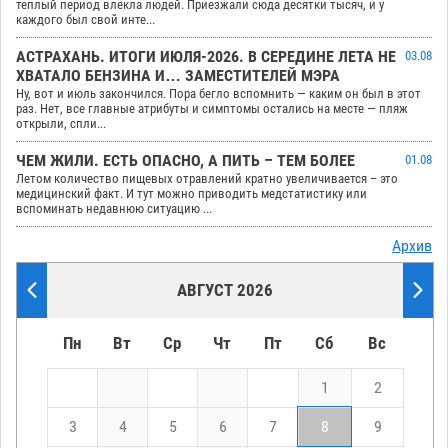
теплый период влекла людей. Приезжали сюда десятки тысяч, и у
каждого был свой инте...
АСТРАХАНЬ. ИТОГИ ИЮЛЯ-2026. В СЕРЕДИНЕ ЛЕТА НЕ
03.08
ХВАТАЛО БЕНЗИНА И… ЗАМЕСТИТЕЛЕЙ МЭРА
Ну, вот и июль закончился. Пора бегло вспомнить — каким он был в этот
раз. Нет, все главные атрибуты и симптомы остались на месте — пляж
открыли, спли...
ЧЕМ ЖИЛИ. ЕСТЬ ОПАСНО, А ПИТЬ – ТЕМ БОЛЕЕ
01.08
Летом количество пищевых отравлений кратно увеличивается – это
медицинский факт. И тут можно приводить медстатистику или
вспоминать недавнюю ситуацию ...
Архив
АВГУСТ 2026
Пн
Вт
Ср
Чт
Пт
Сб
Вс
1
2
3
4
5
6
7
8
9