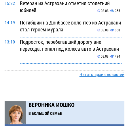
Ветеран из Астрахани отметил столетний
15:32
юбилей
08.08
355
Погибший на Донбассе волонтер из Астрахани
14:19
стал героем мурала
08.08
358
Подросток, перебегавший дорогу вне
13:10
перехода, попал под колеса авто в Астрахани
08.08
494
Астраханский следком помог подростку
12:02
получить зарплату за честный труд
Читать архив новостей
08.08
323
Фаворитская ноша: астраханские
10:51
гандболисты крупно проиграли пермякам
ВЕРОНИКА ИОШКО
08.08
298
В БОЛЬШОЙ СЕМЬЕ
Лидеры чеченской диаспоры в Астрахани
09:00
осудили выходку молодого лихача с улицы