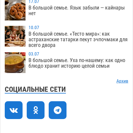
17.07
Никольской
08.08
700
В большой семье. Язык забыли — кайнары
нет
Завтра астраханцы проведут день в режиме
18:00
экстремальной температурной нагрузки
10.07
В большой семье. «Тесто мира»: как
07.08
697
астраханские татарки пекут эчпочмаки для
всего двора
Астраханский котлован с мусором угрожает
17:09
плодородию Харабалинского района
03.07
В большой семье. Уха по-нашему: как одно
07.08
541
блюдо хранит историю целой семьи
Игорь Редькин проинспектировал
16:24
коммунальную готовность астраханского
Архив
земельного массива для льготников
СОЦИАЛЬНЫЕ СЕТИ
07.08
541
Тяга к сверхскоростям обошлась
15:28
астраханской логистической компании в 400
тысяч рублей
07.08
569