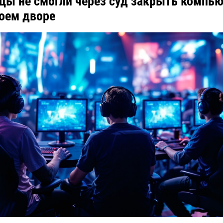
цы не смогли через суд закрыть компь
воем дворе