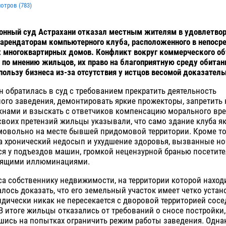
мотров (
783
)
онный суд Астрахани отказал местным жителям в удовлетвор
арендаторам компьютерного клуба, расположенного в непоср
х многоквартирных домов. Конфликт вокруг коммерческого об
по мнению жильцов, их право на благоприятную среду обитан
пользу бизнеса из-за отсутствия у истцов весомой доказатель
н обратилась в суд с требованием прекратить деятельность
ого заведения, демонтировать яркие прожекторы, запретить
кнами и взыскать с ответчиков компенсацию морального вре
воих претензий жильцы указывали, что само здание клуба я
мовольно на месте бывшей придомовой территории. Кроме то
а хронический недосып и ухудшение здоровья, вызванные 
я у подъездов машин, громкой нецензурной бранью посетите
пящими иллюминациями.
са собственнику недвижимости, на территории которой наход
алось доказать, что его земельный участок имеет четко уста
дически никак не пересекается с дворовой территорией сосе
В итоге жильцы отказались от требований о сносе постройки,
шись на попытках ограничить режим работы заведения. Одна