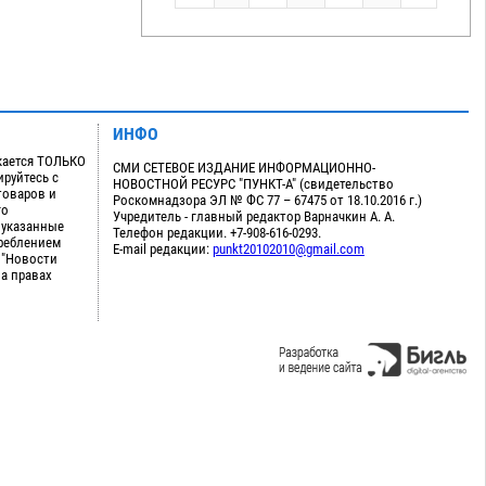
ИНФО
кается ТОЛЬКО
СМИ СЕТЕВОЕ ИЗДАНИЕ ИНФОРМАЦИОННО-
руйтесь с
НОВОСТНОЙ РЕСУРС "ПУНКТ-А" (свидетельство
товаров и
Роскомнадзора ЭЛ № ФС 77 – 67475 от 18.10.2016 г.)
го
Учредитель - главный редактор Варначкин А. А.
 указанные
Телефон редакции. +7-908-616-0293.
треблением
E-mail редакции:
punkt20102010@gmail.com
 "Новости
на правах