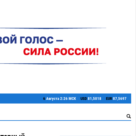
6
Августа
2:26 МСК
USD
81,5018
EUR
87,5697