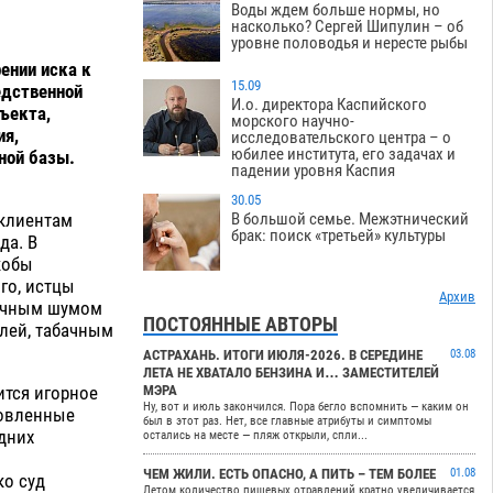
Воды ждем больше нормы, но
насколько? Сергей Шипулин – об
уровне половодья и нересте рыбы
ении иска к
15.09
едственной
И.о. директора Каспийского
ъекта,
морского научно-
ия,
исследовательского центра – о
юбилее института, его задачах и
ной базы.
падении уровня Каспия
30.05
В большой семье. Межэтнический
 клиентам
брак: поиск «третьей» культуры
да. В
кобы
го, истцы
Архив
ночным шумом
ПОСТОЯННЫЕ АВТОРЫ
лей, табачным
АСТРАХАНЬ. ИТОГИ ИЮЛЯ-2026. В СЕРЕДИНЕ
03.08
ЛЕТА НЕ ХВАТАЛО БЕНЗИНА И… ЗАМЕСТИТЕЛЕЙ
МЭРА
ится игорное
Ну, вот и июль закончился. Пора бегло вспомнить — каким он
новленные
был в этот раз. Нет, все главные атрибуты и симптомы
дних
остались на месте — пляж открыли, спли...
ЧЕМ ЖИЛИ. ЕСТЬ ОПАСНО, А ПИТЬ – ТЕМ БОЛЕЕ
01.08
ко суд
Летом количество пищевых отравлений кратно увеличивается