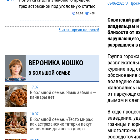
Попытка спасти знакомого привела
03-06-2026 \\ Прос
трех астраханок под уголовную статью
05.08
408
Советский рай
Тысяча четыреста астраханцев
14:00
владельцам и 
Читать архив новостей
пересели на электромобили
близости от и
нарушающего, 
05.08
409
разрешился в 
Глава крупного астраханского города
13:23
Группа горожа
поставил жителей перед непростым
ВЕРОНИКА ИОШКО
развлекательн
выбором
05.08
1186
курение под о
В БОЛЬШОЙ СЕМЬЕ
обоснование с
Младенец погиб в крупном пожаре в
12:51
возведено са
Астрахани
05.08
463
жаловались н
17.07
В большой семье. Язык забыли —
от паркующихс
У астраханца в морозильной камере
12:23
кайнары нет
дымом и сле
обнаружили почти полсотни
стерлядей
05.08
417
В ходе процес
10.07
заведение, уд
Астраханец проведет за решеткой 2
11:54
В большой семье. «Тесто мира»:
границы и юри
как астраханские татарки пекут
года и выплатит миллионный ущерб
эчпочмаки для всего двора
многоэтажек. 
за смертельную небрежность за рулем
сосредоточив
05.08
377