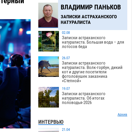
ютерный
ВЛАДИМИР ПАНЬКОВ
ЗАПИСКИ АСТРАХАНСКОГО
НАТУРАЛИСТА
02.08
Записки астраханского
натуралиста. Большая вода – для
лотосов беда
26.07
Записки астраханского
натуралиста. Волк-горбун, дикий
кот и другие посетители
фотоловушек заказника
«Степной»
19.07
Записки астраханского
натуралиста. Об итогах
половодья-2026
Архив
ИНТЕРВЬЮ
21.04