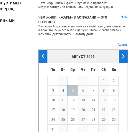
допустимых
– это медицинский факт. И тут можно приводить
медстатистику или вспоминать недавнюю ситуацию ...
верок,
ЧЕМ ЖИЛИ. «ЖАРЫ» В АСТРАХАНИ — ЭТО
25.07
ловными
СЕРЬЕЗНО
Июльская Астрахань — это очень на любителя. Даже сейчас. А
в прошлые века все было еще хуже. Жара не располагала к
активной деятельности. Поэтому дома...
Архив
АВГУСТ 2026
Пн
Вт
Ср
Чт
Пт
Сб
Вс
1
2
3
4
5
6
7
8
9
10
11
12
13
14
15
16
17
18
19
20
21
22
23
24
25
26
27
28
29
30
31