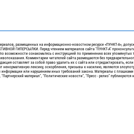
ериалов, размещенных на информационно-новостном ресурсе «ПУНКТ-А», допус
ИВНОЙ ГИПЕРСЫЛКИ. Перед чтением материалов сайта "ПУНКТ-А" проконсульти
 по возможности ознакомьтесь с инструкцией по применению всех упомянутых 
отивопоказания. Комментарии читателей сайта размещаются без предварительно
дакция оставляет за собой право удалить их с сайта или отредактировать, если
т ненормативную лексику, оскорбления, призывы к насилию, являются злоупо
 информации или нарушением иных требований закона. Материалы с плашками
, "Партнерский материал", "Политические новости", "Пресс - релиз" публикуются 