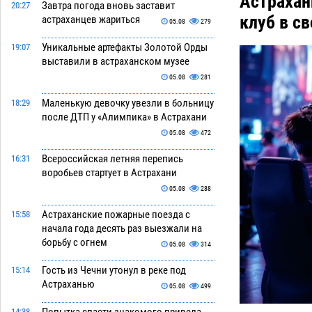
Астрахан
Завтра погода вновь заставит
20:27
клуб в с
астраханцев жариться
05.08
279
Уникальные артефакты Золотой Орды
19:07
выставили в астраханском музее
05.08
281
Маленькую девочку увезли в больницу
18:29
после ДТП у «Алимпика» в Астрахани
05.08
472
Всероссийская летняя перепись
16:31
воробьев стартует в Астрахани
05.08
288
Астраханские пожарные поезда с
15:58
начала года десять раз выезжали на
борьбу с огнем
05.08
314
Гость из Чечни утонул в реке под
15:14
Астраханью
05.08
499
14:38