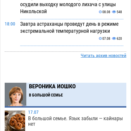
осудили выходку молодого лихача с улицы
Никольской
08.08
548
Завтра астраханцы проведут день в режиме
18:00
экстремальной температурной нагрузки
07.08
620
Астраханский котлован с мусором угрожает
17:09
Читать архив новостей
плодородию Харабалинского района
07.08
478
Игорь Редькин проинспектировал
16:24
коммунальную готовность астраханского
ВЕРОНИКА ИОШКО
земельного массива для льготников
В БОЛЬШОЙ СЕМЬЕ
07.08
476
Тяга к сверхскоростям обошлась
15:28
17.07
астраханской логистической компании в 400
В большой семье. Язык забыли — кайнары
нет
тысяч рублей
07.08
510