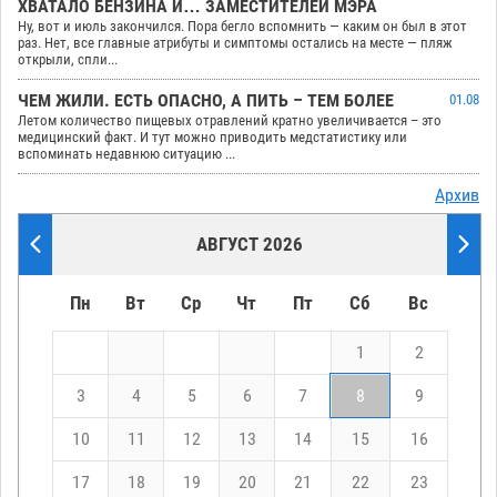
ХВАТАЛО БЕНЗИНА И… ЗАМЕСТИТЕЛЕЙ МЭРА
Ну, вот и июль закончился. Пора бегло вспомнить — каким он был в этот
раз. Нет, все главные атрибуты и симптомы остались на месте — пляж
открыли, спли...
ЧЕМ ЖИЛИ. ЕСТЬ ОПАСНО, А ПИТЬ – ТЕМ БОЛЕЕ
01.08
Летом количество пищевых отравлений кратно увеличивается – это
медицинский факт. И тут можно приводить медстатистику или
вспоминать недавнюю ситуацию ...
Архив
АВГУСТ 2026
Пн
Вт
Ср
Чт
Пт
Сб
Вс
1
2
3
4
5
6
7
8
9
10
11
12
13
14
15
16
17
18
19
20
21
22
23