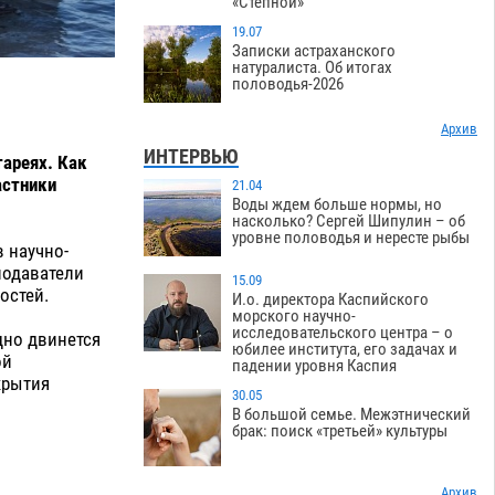
«Степной»
19.07
Записки астраханского
натуралиста. Об итогах
половодья-2026
Архив
ИНТЕРВЬЮ
тареях
. Как
астники
21.04
Воды ждем больше нормы, но
насколько? Сергей Шипулин – об
уровне половодья и нересте рыбы
 научно-
подаватели
15.09
остей.
И.о. директора Каспийского
морского научно-
исследовательского центра – о
дно двинется
юбилее института, его задачах и
ой
падении уровня Каспия
акрытия
30.05
В большой семье. Межэтнический
брак: поиск «третьей» культуры
Архив