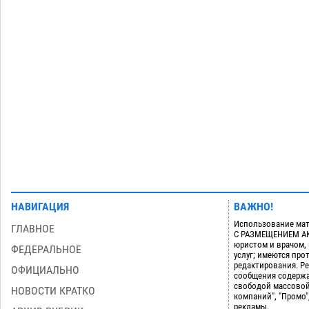
приблизится к 40-градусному пределу
06.08
578
В Астрахани впервые открыли смену
18:57
по теории игр
06.08
509
Загрузить еще
НАВИГАЦИЯ
ВАЖНО!
Использование мат
ГЛАВНОЕ
С РАЗМЕЩЕНИЕМ АКТ
юристом и врачом,
ФЕДЕРАЛЬНОЕ
услуг; имеются пр
редактирования. Ре
ОФИЦИАЛЬНО
сообщения содержа
свободой массовой
НОВОСТИ КРАТКО
компаний", "Промо"
рекламы.