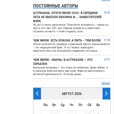
ПОСТОЯННЫЕ АВТОРЫ
АСТРАХАНЬ. ИТОГИ ИЮЛЯ-2026. В СЕРЕДИНЕ
03.08
ЛЕТА НЕ ХВАТАЛО БЕНЗИНА И… ЗАМЕСТИТЕЛЕЙ
МЭРА
Ну, вот и июль закончился. Пора бегло вспомнить — каким он
был в этот раз. Нет, все главные атрибуты и симптомы
остались на месте — пляж открыли, спли...
ЧЕМ ЖИЛИ. ЕСТЬ ОПАСНО, А ПИТЬ – ТЕМ БОЛЕЕ
01.08
Летом количество пищевых отравлений кратно увеличивается
– это медицинский факт. И тут можно приводить
медстатистику или вспоминать недавнюю ситуацию ...
ЧЕМ ЖИЛИ. «ЖАРЫ» В АСТРАХАНИ — ЭТО
25.07
СЕРЬЕЗНО
Июльская Астрахань — это очень на любителя. Даже сейчас. А
в прошлые века все было еще хуже. Жара не располагала к
активной деятельности. Поэтому дома...
Архив
АВГУСТ 2026
Пн
Вт
Ср
Чт
Пт
Сб
Вс