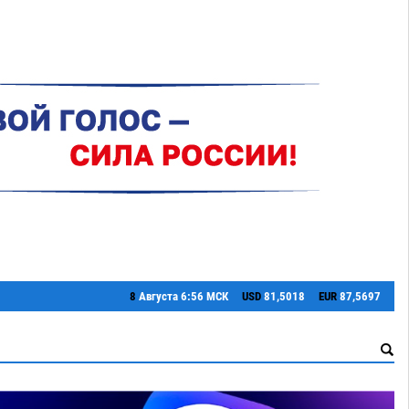
8
Августа
6:56 МСК
USD
81,5018
EUR
87,5697