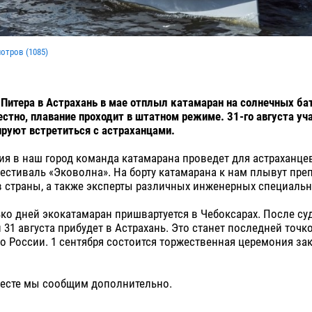
мотров (
1085
)
з Питера в Астрахань в мае отплыл катамаран на солнечных ба
естно, плавание проходит в штатном режиме. 31-го августа уч
руют встретиться с астраханцами.
я в наш город команда катамарана проведет для астраханцев
естиваль «Эковолна». На борту катамарана к нам плывут пре
 страны, а также эксперты различных инженерных специальн
ко дней экокатамаран пришвартуется в Чебоксарах. После су
и 31 августа прибудет в Астрахань. Это станет последней точк
о России. 1 сентября состоится торжественная церемония з
месте мы сообщим дополнительно.