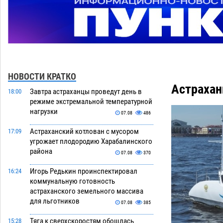
НОВОСТИ КРАТКО
Астрахан
Завтра астраханцы проведут день в
18:00
режиме экстремальной температурной
нагрузки
07.08
486
Астраханский котлован с мусором
17:09
угрожает плодородию Харабалинского
района
07.08
370
Игорь Редькин проинспектировал
16:24
коммунальную готовность
астраханского земельного массива
для льготников
07.08
385
Тяга к сверхскоростям обошлась
15:28