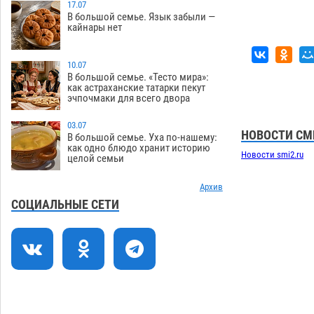
17.07
В большой семье. Язык забыли —
Астраханцев ждут на парковом газоне
11:20
кайнары нет
с призами и эрмитажными котами
07.08
346
10.07
Астраханский суд встал на сторону
10:43
В большой семье. «Тесто мира»:
как астраханские татарки пекут
МЧС в споре за возврат униформы
эчпочмаки для всего двора
07.08
549
03.07
На Всероссийской Спартакиаде
10:02
НОВОСТИ СМ
В большой семье. Уха по-нашему:
астраханские гандболисты уступили
как одно блюдо хранит историю
Новости smi2.ru
целой семьи
казанским «драконам»
07.08
327
Все пострадавшие при пожаре на
Архив
09:25
Краснодарской в Астрахани
СОЦИАЛЬНЫЕ СЕТИ
скончались
07.08
1530
Астраханский суд оценил четыре удара
08:47
по голове полицейского в сто тысяч
рублей
07.08
427
Завтра астраханская жара вновь
19:36