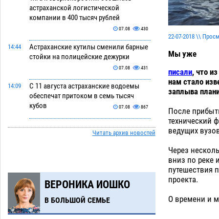
астраханской логистической
компании в 400 тысяч рублей
07.08
430
22-07-2018 \\ Прос
Астраханские кутилы сменили барные
14:44
Мы уже
стойки на полицейские дежурки
07.08
431
писали
, что и
нам стало изв
С 11 августа астраханские водоемы
14:09
заплыва плани
обеспечат притоком в семь тысяч
кубов
07.08
867
После прибыти
технический ф
Астраханский аэропорт попробует
13:29
ведущих вузов
Читать архив новостей
отбиться от ворон в апелляционном
суде
07.08
452
Через несколь
вниз по реке 
Астраханские археологи откопали
12:53
путешествия п
древнюю помойку
07.08
626
проекта.
ВЕРОНИКА ИОШКО
В Астрахани подросток угнал
11:58
О времени и 
В БОЛЬШОЙ СЕМЬЕ
мотоцикл и похитил чужие мобильник
с банковскими картами
07.08
391