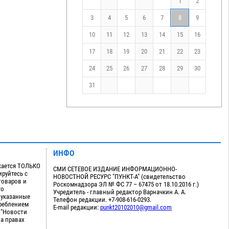
1
2
3
4
5
6
7
8
9
10
11
12
13
14
15
16
17
18
19
20
21
22
23
24
25
26
27
28
29
30
31
ИНФО
кается ТОЛЬКО
СМИ СЕТЕВОЕ ИЗДАНИЕ ИНФОРМАЦИОННО-
руйтесь с
НОВОСТНОЙ РЕСУРС "ПУНКТ-А" (свидетельство
товаров и
Роскомнадзора ЭЛ № ФС 77 – 67475 от 18.10.2016 г.)
го
Учредитель - главный редактор Варначкин А. А.
 указанные
Телефон редакции. +7-908-616-0293.
треблением
E-mail редакции:
punkt20102010@gmail.com
 "Новости
на правах