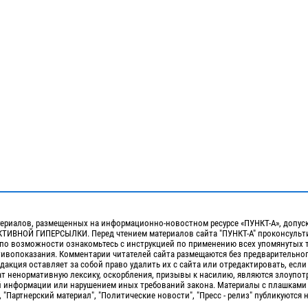
ериалов, размещенных на информационно-новостном ресурсе «ПУНКТ-А», допус
ИВНОЙ ГИПЕРСЫЛКИ. Перед чтением материалов сайта "ПУНКТ-А" проконсульти
 по возможности ознакомьтесь с инструкцией по применению всех упомянутых 
отивопоказания. Комментарии читателей сайта размещаются без предварительно
дакция оставляет за собой право удалить их с сайта или отредактировать, если
т ненормативную лексику, оскорбления, призывы к насилию, являются злоупо
 информации или нарушением иных требований закона. Материалы с плашками
, "Партнерский материал", "Политические новости", "Пресс - релиз" публикуются 