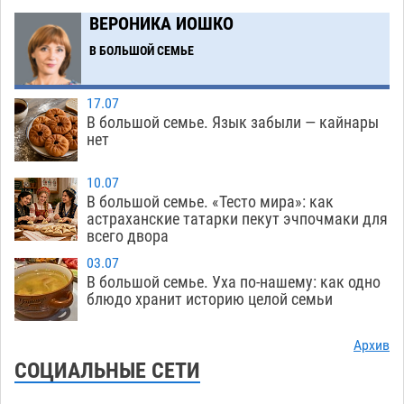
в музее Пушкина в Москве
06.08
287
ВЕРОНИКА ИОШКО
Мэрия Астрахани переводит городские
13:50
В БОЛЬШОЙ СЕМЬЕ
зеленые зоны на автоматический полив
06.08
298
17.07
В большой семье. Язык забыли — кайнары
Скончался второй ребенок после пожара в
13:13
нет
Астрахани
06.08
722
10.07
Астраханские гандболисты с крупной победы
12:49
В большой семье. «Тесто мира»: как
стартовали на Всероссийской Спартакиаде
астраханские татарки пекут эчпочмаки для
всего двора
06.08
350
03.07
В астраханском селе невестка изрешетила
12:16
В большой семье. Уха по-нашему: как одно
машину свекрови
блюдо хранит историю целой семьи
06.08
502
Астраханские приставы выдворили 12
11:45
Архив
нелегалов прямым рейсом из Шереметьево
СОЦИАЛЬНЫЕ СЕТИ
06.08
349