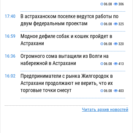
06.08
306
В астраханском поселке ведутся работы по
17:40
двум федеральным проектам
06.08
325
Модное дефиле собак и кошек пройдет в
16:59
Астрахани
06.08
320
Огромного сома вытащили из Волги на
16:36
набережной в Астрахани
06.08
413
Предприниматели с рынка Жилгородок в
16:02
Астрахани продолжают не верить, что их
торговые точки снесут
06.08
403
Ящерицу из астраханской пустыни поместили
15:22
на новой серебряной монете Банка России
Читать архив новостей
06.08
312
Буддийские святыни из Астрахани выставили
14:35