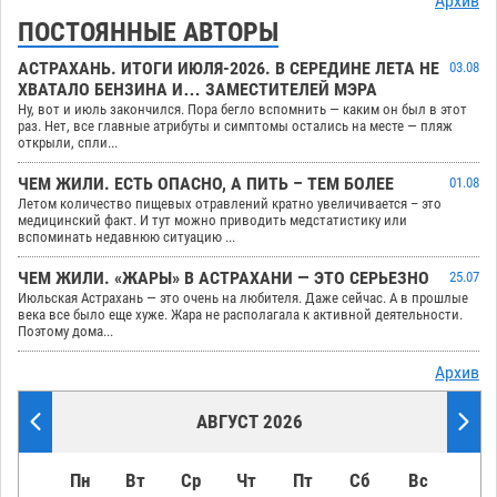
Архив
ПОСТОЯННЫЕ АВТОРЫ
АСТРАХАНЬ. ИТОГИ ИЮЛЯ-2026. В СЕРЕДИНЕ ЛЕТА НЕ
03.08
ХВАТАЛО БЕНЗИНА И… ЗАМЕСТИТЕЛЕЙ МЭРА
Ну, вот и июль закончился. Пора бегло вспомнить — каким он был в этот
раз. Нет, все главные атрибуты и симптомы остались на месте — пляж
открыли, спли...
ЧЕМ ЖИЛИ. ЕСТЬ ОПАСНО, А ПИТЬ – ТЕМ БОЛЕЕ
01.08
Летом количество пищевых отравлений кратно увеличивается – это
медицинский факт. И тут можно приводить медстатистику или
вспоминать недавнюю ситуацию ...
ЧЕМ ЖИЛИ. «ЖАРЫ» В АСТРАХАНИ — ЭТО СЕРЬЕЗНО
25.07
Июльская Астрахань — это очень на любителя. Даже сейчас. А в прошлые
века все было еще хуже. Жара не располагала к активной деятельности.
Поэтому дома...
Архив
АВГУСТ 2026
Пн
Вт
Ср
Чт
Пт
Сб
Вс