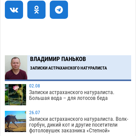
Как астраханцы назвали своих детей в июле
11:08
06.08
359
В Астрахани несовершеннолетнему дали
10:30
условные 1,5 года за найденные 200 г
растения с наркотой
06.08
347
Загрузить еще
ВЛАДИМИР ПАНЬКОВ
ЗАПИСКИ АСТРАХАНСКОГО НАТУРАЛИСТА
02.08
Записки астраханского натуралиста.
Большая вода – для лотосов беда
26.07
Записки астраханского натуралиста. Волк-
горбун, дикий кот и другие посетители
фотоловушек заказника «Степной»