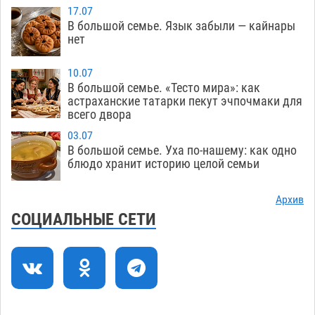
17.07
Фаворитская ноша: астраханские
10:51
В большой семье. Язык забыли — кайнары
гандболисты крупно проиграли пермякам
нет
08.08
397
10.07
Лидеры чеченской диаспоры в Астрахани
09:00
В большой семье. «Тесто мира»: как
осудили выходку молодого лихача с улицы
астраханские татарки пекут эчпочмаки для
всего двора
Никольской
08.08
869
03.07
Завтра астраханцы проведут день в режиме
18:00
В большой семье. Уха по-нашему: как одно
экстремальной температурной нагрузки
блюдо хранит историю целой семьи
07.08
806
Архив
Астраханский котлован с мусором угрожает
17:09
СОЦИАЛЬНЫЕ СЕТИ
плодородию Харабалинского района
07.08
629
Игорь Редькин проинспектировал
16:24
коммунальную готовность астраханского
земельного массива для льготников