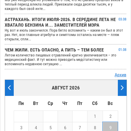
теплый период влекла людей. Приезжали сюда десятки тысяч, и у
каждого был свой инте...
АСТРАХАНЬ. ИТОГИ ИЮЛЯ-2026. В СЕРЕДИНЕ ЛЕТА НЕ
03.08
ХВАТАЛО БЕНЗИНА И… ЗАМЕСТИТЕЛЕЙ МЭРА
Ну, вот и июль закончился. Пора бегло вспомнить — каким он был в этот
раз. Нет, все главные атрибуты и симптомы остались на месте — пляж
открыли, спли...
ЧЕМ ЖИЛИ. ЕСТЬ ОПАСНО, А ПИТЬ – ТЕМ БОЛЕЕ
01.08
Летом количество пищевых отравлений кратно увеличивается – это
медицинский факт. И тут можно приводить медстатистику или
вспоминать недавнюю ситуацию ...
Архив
АВГУСТ 2026
Пн
Вт
Ср
Чт
Пт
Сб
Вс
1
2
3
4
5
6
7
8
9