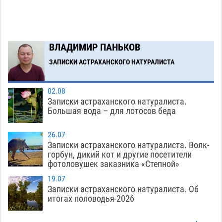
07.08
640
Тяга к сверхскоростям обошлась
15:28
астраханской логистической компании в 400
ВЛАДИМИР ПАНЬКОВ
тысяч рублей
07.08
650
ЗАПИСКИ АСТРАХАНСКОГО НАТУРАЛИСТА
Загрузить еще
02.08
Записки астраханского натуралиста.
Большая вода – для лотосов беда
26.07
Записки астраханского натуралиста. Волк-
горбун, дикий кот и другие посетители
фотоловушек заказника «Степной»
19.07
Записки астраханского натуралиста. Об
итогах половодья-2026