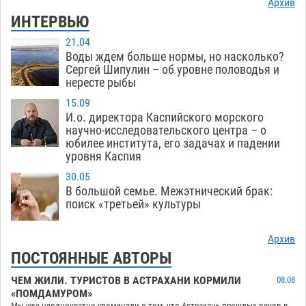
Архив
ИНТЕРВЬЮ
21.04
Воды ждем больше нормы, но насколько?
Сергей Шипулин – об уровне половодья и
нересте рыбы
15.09
И.о. директора Каспийского морского
научно-исследовательского центра – о
юбилее института, его задачах и падении
уровня Каспия
30.05
В большой семье. Межэтнический брак:
поиск «третьей» культуры
Архив
ПОСТОЯННЫЕ АВТОРЫ
ЧЕМ ЖИЛИ. ТУРИСТОВ В АСТРАХАНИ КОРМИЛИ
08.08
«ПОМДАМУРОМ»
Мы уже неоднократно упоминали о том, что Астрахань прошлых веков в