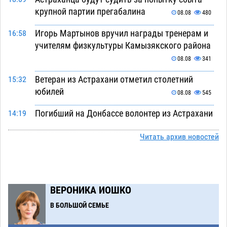
крупной партии прегабалина
08.08
480
Игорь Мартынов вручил награды тренерам и
16:58
учителям физкультуры Камызякского района
08.08
341
Ветеран из Астрахани отметил столетний
15:32
юбилей
08.08
545
Погибший на Донбассе волонтер из Астрахани
14:19
стал героем мурала
08.08
517
Читать архив новостей
Подросток, перебегавший дорогу вне
13:10
перехода, попал под колеса авто в Астрахани
08.08
644
ВЕРОНИКА ИОШКО
Астраханский следком помог подростку
12:02
получить зарплату за честный труд
В БОЛЬШОЙ СЕМЬЕ
08.08
430