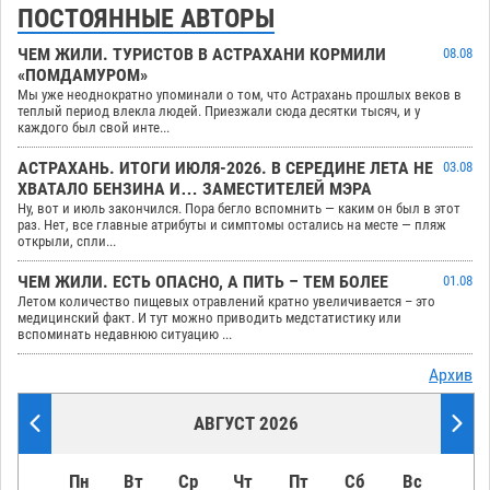
ПОСТОЯННЫЕ АВТОРЫ
ЧЕМ ЖИЛИ. ТУРИСТОВ В АСТРАХАНИ КОРМИЛИ
08.08
«ПОМДАМУРОМ»
Мы уже неоднократно упоминали о том, что Астрахань прошлых веков в
теплый период влекла людей. Приезжали сюда десятки тысяч, и у
каждого был свой инте...
АСТРАХАНЬ. ИТОГИ ИЮЛЯ-2026. В СЕРЕДИНЕ ЛЕТА НЕ
03.08
ХВАТАЛО БЕНЗИНА И… ЗАМЕСТИТЕЛЕЙ МЭРА
Ну, вот и июль закончился. Пора бегло вспомнить — каким он был в этот
раз. Нет, все главные атрибуты и симптомы остались на месте — пляж
открыли, спли...
ЧЕМ ЖИЛИ. ЕСТЬ ОПАСНО, А ПИТЬ – ТЕМ БОЛЕЕ
01.08
Летом количество пищевых отравлений кратно увеличивается – это
медицинский факт. И тут можно приводить медстатистику или
вспоминать недавнюю ситуацию ...
Архив
АВГУСТ 2026
Пн
Вт
Ср
Чт
Пт
Сб
Вс