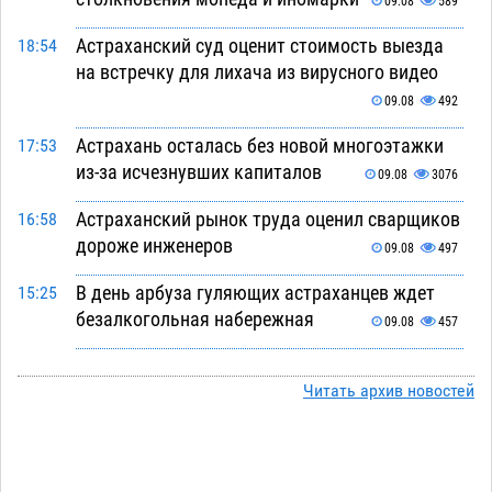
09.08
589
Астраханский суд оценит стоимость выезда
18:54
на встречку для лихача из вирусного видео
09.08
492
Астрахань осталась без новой многоэтажки
17:53
из-за исчезнувших капиталов
09.08
3076
Астраханский рынок труда оценил сварщиков
16:58
дороже инженеров
09.08
497
В день арбуза гуляющих астраханцев ждет
15:25
безалкогольная набережная
09.08
457
Поездка в автобусе загнала жительницу
14:12
Астрахани в кредитную яму
Читать архив новостей
09.08
1051
Астраханцев зовут смотреть на падающие
13:08
звезды и загадывать желания
09.08
427