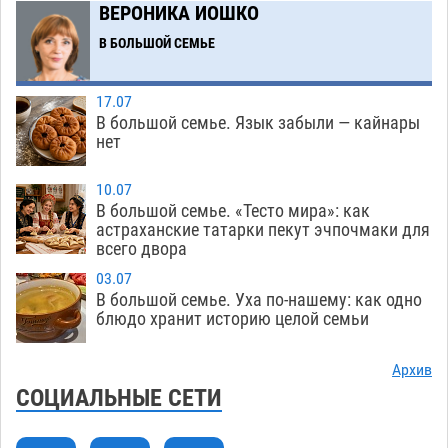
ВЕРОНИКА ИОШКО
Тысячи астраханцев останутся без горячей
12:03
воды до двадцатого августа
В БОЛЬШОЙ СЕМЬЕ
09.08
1664
Жителей Астраханской области просят
10:51
17.07
присмотреться к прохожим
09.08
754
В большой семье. Язык забыли — кайнары
нет
Большой и Мариинский театры высадятся в
09:01
Астраханском кремле
09.08
1275
10.07
В большой семье. «Тесто мира»: как
Начало положено: астраханский «Волгарь»
21:11
астраханские татарки пекут эчпочмаки для
одержал первую победу в сезоне
всего двора
08.08
766
03.07
Завтра экстремальное пекло продолжит
20:21
В большой семье. Уха по-нашему: как одно
давить на Астрахань
08.08
796
блюдо хранит историю целой семьи
В Астраханских больницах открываются
19:04
Архив
художественные выставки
08.08
616
СОЦИАЛЬНЫЕ СЕТИ
Астраханца будут судить за попытку сбыта
18:09
крупной партии прегабалина
08.08
730