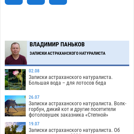
обеспечат притоком в семь тысяч кубов
07.08
1309
Астраханский аэропорт попробует отбиться
13:29
от ворон в апелляционном суде
07.08
553
ВЛАДИМИР ПАНЬКОВ
Астраханские археологи откопали древнюю
12:53
помойку
ЗАПИСКИ АСТРАХАНСКОГО НАТУРАЛИСТА
07.08
730
Загрузить еще
02.08
Записки астраханского натуралиста.
Большая вода – для лотосов беда
26.07
Записки астраханского натуралиста. Волк-
горбун, дикий кот и другие посетители
фотоловушек заказника «Степной»
19.07
Записки астраханского натуралиста. Об