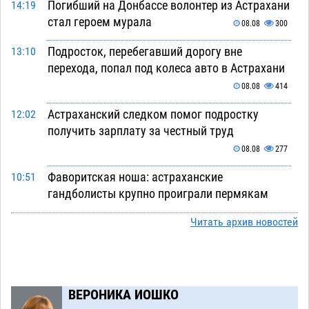
Погибший на Донбассе волонтер из Астрахани
14:19
стал героем мурала
08.08
300
Подросток, перебегавший дорогу вне
13:10
перехода, попал под колеса авто в Астрахани
08.08
414
Астраханский следком помог подростку
12:02
получить зарплату за честный труд
08.08
277
Фаворитская ноша: астраханские
10:51
гандболисты крупно проиграли пермякам
08.08
271
Читать архив новостей
Лидеры чеченской диаспоры в Астрахани
09:00
осудили выходку молодого лихача с улицы
Никольской
08.08
649
ВЕРОНИКА ИОШКО
Завтра астраханцы проведут день в режиме
18:00