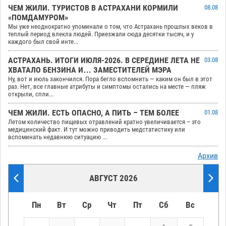
ЧЕМ ЖИЛИ. ТУРИСТОВ В АСТРАХАНИ КОРМИЛИ
08.08
«ПОМДАМУРОМ»
Мы уже неоднократно упоминали о том, что Астрахань прошлых веков в
теплый период влекла людей. Приезжали сюда десятки тысяч, и у
каждого был свой инте...
АСТРАХАНЬ. ИТОГИ ИЮЛЯ-2026. В СЕРЕДИНЕ ЛЕТА НЕ
03.08
ХВАТАЛО БЕНЗИНА И… ЗАМЕСТИТЕЛЕЙ МЭРА
Ну, вот и июль закончился. Пора бегло вспомнить — каким он был в этот
раз. Нет, все главные атрибуты и симптомы остались на месте — пляж
открыли, спли...
ЧЕМ ЖИЛИ. ЕСТЬ ОПАСНО, А ПИТЬ – ТЕМ БОЛЕЕ
01.08
Летом количество пищевых отравлений кратно увеличивается – это
медицинский факт. И тут можно приводить медстатистику или
вспоминать недавнюю ситуацию ...
Архив
АВГУСТ 2026
Пн
Вт
Ср
Чт
Пт
Сб
Вс