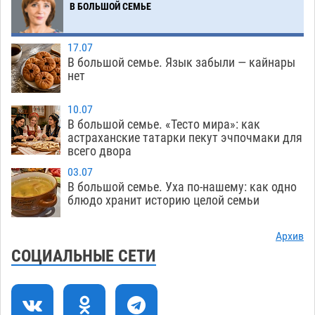
В БОЛЬШОЙ СЕМЬЕ
экстремальной температурной нагрузки
07.08
667
17.07
Астраханский котлован с мусором угрожает
17:09
В большой семье. Язык забыли — кайнары
плодородию Харабалинского района
нет
07.08
519
10.07
Игорь Редькин проинспектировал
16:24
В большой семье. «Тесто мира»: как
астраханские татарки пекут эчпочмаки для
коммунальную готовность астраханского
всего двора
земельного массива для льготников
03.07
07.08
516
В большой семье. Уха по-нашему: как одно
блюдо хранит историю целой семьи
Тяга к сверхскоростям обошлась
15:28
астраханской логистической компании в 400
тысяч рублей
Архив
07.08
547
СОЦИАЛЬНЫЕ СЕТИ
Астраханские кутилы сменили барные стойки
14:44
на полицейские дежурки
07.08
557
С 11 августа астраханские водоемы
14:09