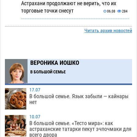
Астрахани продолжают не верить, что их
торговые точки снесут
06.08
284
Ящерицу из астраханской пустыни поместили
15:22
на новой серебряной монете Банка России
Читать архив новостей
06.08
238
Буддийские святыни из Астрахани выставили
14:35
в музее Пушкина в Москве
06.08
216
ВЕРОНИКА ИОШКО
Мэрия Астрахани переводит городские
13:50
В БОЛЬШОЙ СЕМЬЕ
зеленые зоны на автоматический полив
06.08
220
17.07
В большой семье. Язык забыли — кайнары
Скончался второй ребенок после пожара в
13:13
нет
Астрахани
06.08
568
10.07
Астраханские гандболисты с крупной победы
12:49
В большой семье. «Тесто мира»: как
стартовали на Всероссийской Спартакиаде
астраханские татарки пекут эчпочмаки для
всего двора
06.08
278