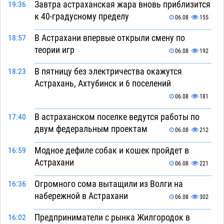
Завтра астраханская жара вновь приблизится
19:36
к 40-градусному пределу
06.08
155
В Астрахани впервые открыли смену по
18:57
теории игр
06.08
192
В пятницу без электричества окажутся
18:23
Астрахань, Ахтубинск и 6 поселений
06.08
181
В астраханском поселке ведутся работы по
17:40
двум федеральным проектам
06.08
212
Модное дефиле собак и кошек пройдет в
16:59
Астрахани
06.08
221
Огромного сома вытащили из Волги на
16:36
набережной в Астрахани
06.08
302
Предприниматели с рынка Жилгородок в
16:02