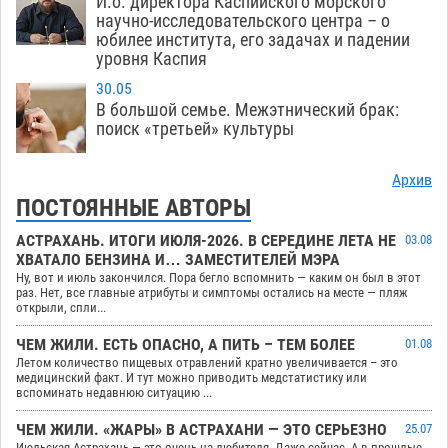
И.о. директора Каспийского морского
научно-исследовательского центра – о
юбилее института, его задачах и падении
уровня Каспия
30.05
В большой семье. Межэтнический брак:
поиск «третьей» культуры
Архив
ПОСТОЯННЫЕ АВТОРЫ
АСТРАХАНЬ. ИТОГИ ИЮЛЯ-2026. В СЕРЕДИНЕ ЛЕТА НЕ
03.08
ХВАТАЛО БЕНЗИНА И… ЗАМЕСТИТЕЛЕЙ МЭРА
Ну, вот и июль закончился. Пора бегло вспомнить — каким он был в этот
раз. Нет, все главные атрибуты и симптомы остались на месте — пляж
открыли, спли...
ЧЕМ ЖИЛИ. ЕСТЬ ОПАСНО, А ПИТЬ – ТЕМ БОЛЕЕ
01.08
Летом количество пищевых отравлений кратно увеличивается – это
медицинский факт. И тут можно приводить медстатистику или
вспоминать недавнюю ситуацию ...
ЧЕМ ЖИЛИ. «ЖАРЫ» В АСТРАХАНИ — ЭТО СЕРЬЕЗНО
25.07
Июльская Астрахань — это очень на любителя. Даже сейчас. А в прошлые