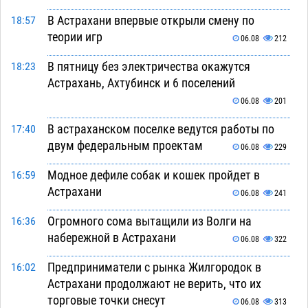
В Астрахани впервые открыли смену по
18:57
теории игр
06.08
212
В пятницу без электричества окажутся
18:23
Астрахань, Ахтубинск и 6 поселений
06.08
201
В астраханском поселке ведутся работы по
17:40
двум федеральным проектам
06.08
229
Модное дефиле собак и кошек пройдет в
16:59
Астрахани
06.08
241
Огромного сома вытащили из Волги на
16:36
набережной в Астрахани
06.08
322
Предприниматели с рынка Жилгородок в
16:02
Астрахани продолжают не верить, что их
торговые точки снесут
06.08
313