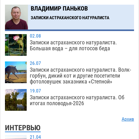
ВЛАДИМИР ПАНЬКОВ
Астраханцев ждут на парковом газоне с
11:20
призами и эрмитажными котами
ЗАПИСКИ АСТРАХАНСКОГО НАТУРАЛИСТА
07.08
409
Загрузить еще
02.08
Записки астраханского натуралиста.
Большая вода – для лотосов беда
26.07
Записки астраханского натуралиста. Волк-
горбун, дикий кот и другие посетители
фотоловушек заказника «Степной»
19.07
Записки астраханского натуралиста. Об
итогах половодья-2026
Архив
ИНТЕРВЬЮ
21.04