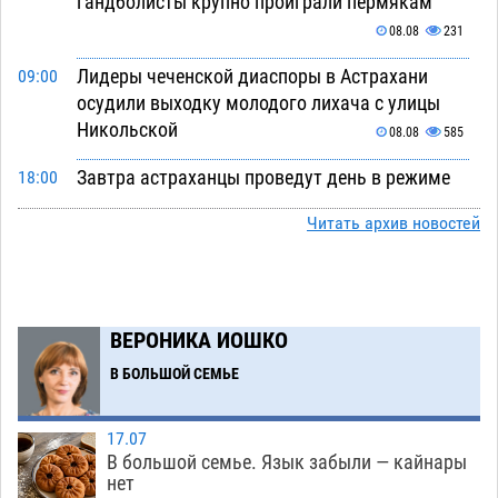
гандболисты крупно проиграли пермякам
08.08
231
Лидеры чеченской диаспоры в Астрахани
09:00
осудили выходку молодого лихача с улицы
Никольской
08.08
585
Завтра астраханцы проведут день в режиме
18:00
экстремальной температурной нагрузки
Читать архив новостей
07.08
637
Астраханский котлован с мусором угрожает
17:09
плодородию Харабалинского района
ВЕРОНИКА ИОШКО
07.08
494
В БОЛЬШОЙ СЕМЬЕ
Игорь Редькин проинспектировал
16:24
коммунальную готовность астраханского
земельного массива для льготников
17.07
В большой семье. Язык забыли — кайнары
07.08
493
нет