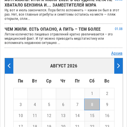
ХВАТАЛО БЕНЗИНА И… ЗАМЕСТИТЕЛЕЙ МЭРА
Ну, вот и июль закончился. Пора бегло вспомнить — каким он был в этот
раз. Нет, все главные атрибуты и симптомы остались на месте — пляж
открыли, спли...
ЧЕМ ЖИЛИ. ЕСТЬ ОПАСНО, А ПИТЬ – ТЕМ БОЛЕЕ
01.08
Летом количество пищевых отравлений кратно увеличивается – это
медицинский факт. И тут можно приводить медстатистику или
вспоминать недавнюю ситуацию ...
Архив
АВГУСТ 2026
Пн
Вт
Ср
Чт
Пт
Сб
Вс
1
2
3
4
5
6
7
8
9
10
11
12
13
14
15
16
17
18
19
20
21
22
23