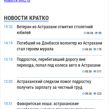
Новости smi2.ru
НОВОСТИ КРАТКО
Ветеран из Астрахани отметил столетний
15:32
юбилей
08.08
90
Погибший на Донбассе волонтер из Астрахани
14:19
стал героем мурала
08.08
178
Подросток, перебегавший дорогу вне
13:10
перехода, попал под колеса авто в Астрахани
08.08
317
Астраханский следком помог подростку
12:02
получить зарплату за честный труд
08.08
223
Фаворитская ноша: астраханские
10:51