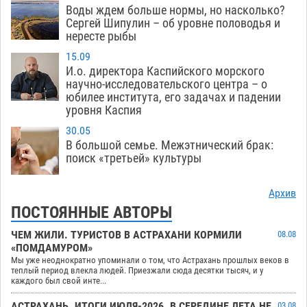
Воды ждем больше нормы, но насколько?
Сергей Шипулин – об уровне половодья и
нересте рыбы
15.09
И.о. директора Каспийского морского
научно-исследовательского центра – о
юбилее института, его задачах и падении
уровня Каспия
30.05
В большой семье. Межэтнический брак:
поиск «третьей» культуры
Архив
ПОСТОЯННЫЕ АВТОРЫ
ЧЕМ ЖИЛИ. ТУРИСТОВ В АСТРАХАНИ КОРМИЛИ
08.08
«ПОМДАМУРОМ»
Мы уже неоднократно упоминали о том, что Астрахань прошлых веков в
теплый период влекла людей. Приезжали сюда десятки тысяч, и у
каждого был свой инте...
АСТРАХАНЬ. ИТОГИ ИЮЛЯ-2026. В СЕРЕДИНЕ ЛЕТА НЕ
03.08