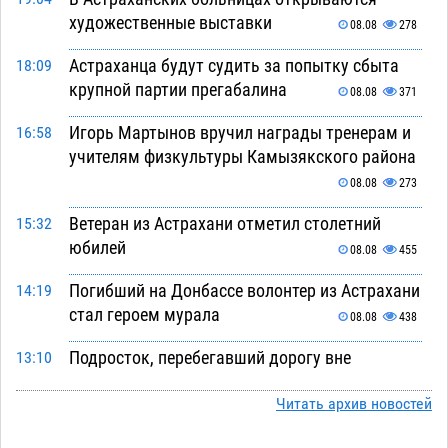
художественные выставки
08.08
278
Астраханца будут судить за попытку сбыта
18:09
крупной партии прегабалина
08.08
371
Игорь Мартынов вручил награды тренерам и
16:58
учителям физкультуры Камызякского района
08.08
273
Ветеран из Астрахани отметил столетний
15:32
юбилей
08.08
455
Погибший на Донбассе волонтер из Астрахани
14:19
стал героем мурала
08.08
438
Подросток, перебегавший дорогу вне
13:10
перехода, попал под колеса авто в Астрахани
Читать архив новостей
08.08
575