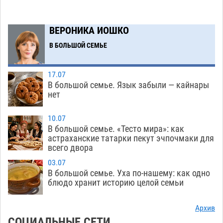
Астраханский следком помог подростку
12:02
получить зарплату за честный труд
08.08
376
ВЕРОНИКА ИОШКО
Фаворитская ноша: астраханские
10:51
В БОЛЬШОЙ СЕМЬЕ
гандболисты крупно проиграли пермякам
08.08
350
17.07
В большой семье. Язык забыли — кайнары
Лидеры чеченской диаспоры в Астрахани
09:00
нет
осудили выходку молодого лихача с улицы
Никольской
08.08
774
10.07
В большой семье. «Тесто мира»: как
Завтра астраханцы проведут день в режиме
18:00
астраханские татарки пекут эчпочмаки для
всего двора
экстремальной температурной нагрузки
07.08
748
03.07
В большой семье. Уха по-нашему: как одно
Астраханский котлован с мусором угрожает
17:09
блюдо хранит историю целой семьи
плодородию Харабалинского района
07.08
582
Архив
СОЦИАЛЬНЫЕ СЕТИ