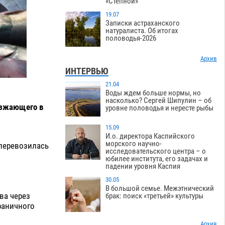
«Степной»
19.07
Записки астраханского
натуралиста. Об итогах
половодья-2026
Архив
ИНТЕРВЬЮ
21.04
Воды ждем больше нормы, но
насколько? Сергей Шипулин – об
езжающего в
уровне половодья и нересте рыбы
15.09
И.о. директора Каспийского
морского научно-
 перевозилась
исследовательского центра – о
юбилее института, его задачах и
падении уровня Каспия
.
30.05
В большой семье. Межэтнический
ва через
брак: поиск «третьей» культуры
раничного
Архив