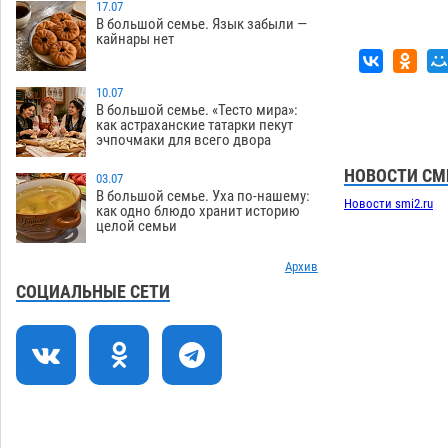
нелегалов прямым рейсом из
17.07
В большой семье. Язык забыли —
Шереметьево
06.08
213
кайнары нет
Как астраханцы назвали своих детей в
11:08
июле
10.07
06.08
242
В большой семье. «Тесто мира»:
как астраханские татарки пекут
В Астрахани несовершеннолетнему
10:30
эчпочмаки для всего двора
дали условные 1,5 года за найденные
200 г растения с наркотой
НОВОСТИ СМ
06.08
233
03.07
В большой семье. Уха по-нашему:
Новости smi2.ru
Астраханский детский омбудсмен
09:54
как одно блюдо хранит историю
целой семьи
помогла многодетному отцу вернуть
родительские права
06.08
348
Архив
В Астрахани купеческий банк укроют
09:13
СОЦИАЛЬНЫЕ СЕТИ
новой крышей за шестнадцать
миллионов
06.08
401
Астраханские спасатели назвали
08:29
причину пожара, в котором погиб 3-
месячный малыш
06.08
622
07:38