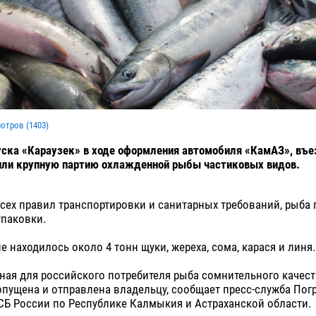
мотров (
1403
)
уска «Караузек» в ходе оформления автомобиля «КамАЗ», въ
или крупную партию охлажденной рыбы частиковых видов.
сех правил транспортировки и санитарных требований, рыба
упаковки.
е находилось около 4 тонн щуки, жереха, сома, карася и линя
ая для российского потребителя рыба сомнительного качест
опущена и отправлена владельцу, сообщает пресс-служба Пог
СБ России по Республике Калмыкия и Астраханской области.