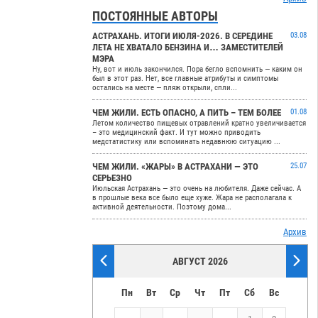
ПОСТОЯННЫЕ АВТОРЫ
АСТРАХАНЬ. ИТОГИ ИЮЛЯ-2026. В СЕРЕДИНЕ
03.08
ЛЕТА НЕ ХВАТАЛО БЕНЗИНА И… ЗАМЕСТИТЕЛЕЙ
МЭРА
Ну, вот и июль закончился. Пора бегло вспомнить — каким он
был в этот раз. Нет, все главные атрибуты и симптомы
остались на месте — пляж открыли, спли...
ЧЕМ ЖИЛИ. ЕСТЬ ОПАСНО, А ПИТЬ – ТЕМ БОЛЕЕ
01.08
Летом количество пищевых отравлений кратно увеличивается
– это медицинский факт. И тут можно приводить
медстатистику или вспоминать недавнюю ситуацию ...
ЧЕМ ЖИЛИ. «ЖАРЫ» В АСТРАХАНИ — ЭТО
25.07
СЕРЬЕЗНО
Июльская Астрахань — это очень на любителя. Даже сейчас. А
в прошлые века все было еще хуже. Жара не располагала к
активной деятельности. Поэтому дома...
Архив
АВГУСТ 2026
Пн
Вт
Ср
Чт
Пт
Сб
Вс