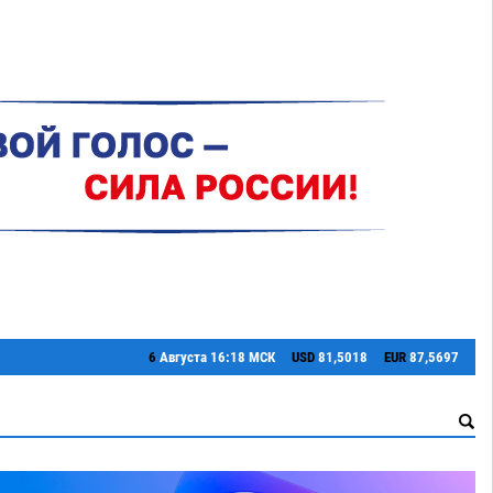
6
Августа
16:18 МСК
USD
81,5018
EUR
87,5697