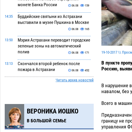
монете Банка России
06.08
159
Буддийские святыни из Астрахани
14:35
выставили в музее Пушкина в Москве
06.08
165
Мэрия Астрахани переводит городские
13:50
зеленые зоны на автоматический
полив
19-10-2017 \\ Прос
06.08
171
В пункте проп
Скончался второй ребенок после
13:13
Россию, выяв
пожара в Астрахани
06.08
452
Читать архив новостей
Астраханские гандболисты с крупной
12:49
В нарушение в
победы стартовали на Всероссийской
навалом, без 
Спартакиаде
06.08
228
Всего в машин
В астраханском селе невестка
12:16
ВЕРОНИКА ИОШКО
изрешетила машину свекрови
Предназначенн
06.08
338
границу не пр
В БОЛЬШОЙ СЕМЬЕ
управления Ф
Астраханские приставы выдворили 12
11:45