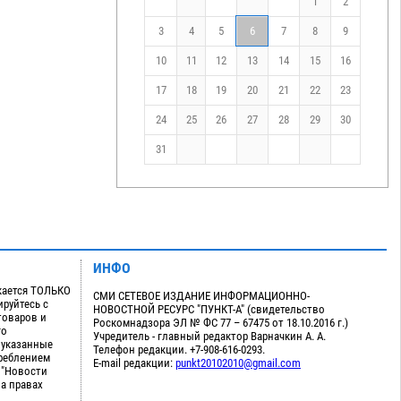
1
2
3
4
5
6
7
8
9
10
11
12
13
14
15
16
17
18
19
20
21
22
23
24
25
26
27
28
29
30
31
ИНФО
кается ТОЛЬКО
СМИ СЕТЕВОЕ ИЗДАНИЕ ИНФОРМАЦИОННО-
руйтесь с
НОВОСТНОЙ РЕСУРС "ПУНКТ-А" (свидетельство
товаров и
Роскомнадзора ЭЛ № ФС 77 – 67475 от 18.10.2016 г.)
го
Учредитель - главный редактор Варначкин А. А.
 указанные
Телефон редакции. +7-908-616-0293.
треблением
E-mail редакции:
punkt20102010@gmail.com
 "Новости
на правах