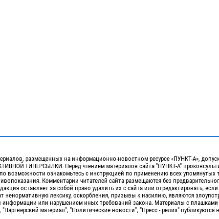
ериалов, размещенных на информационно-новостном ресурсе «ПУНКТ-А», допус
ИВНОЙ ГИПЕРСЫЛКИ. Перед чтением материалов сайта "ПУНКТ-А" проконсульти
 по возможности ознакомьтесь с инструкцией по применению всех упомянутых 
отивопоказания. Комментарии читателей сайта размещаются без предварительно
дакция оставляет за собой право удалить их с сайта или отредактировать, если
т ненормативную лексику, оскорбления, призывы к насилию, являются злоупо
 информации или нарушением иных требований закона. Материалы с плашками
, "Партнерский материал", "Политические новости", "Пресс - релиз" публикуются 