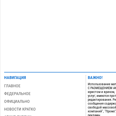
Арендатор заплатит миллионы за
порчу солью астраханских
сельхозугодий
06.08
384
Загрузить еще
НАВИГАЦИЯ
ВАЖНО!
Использование мат
ГЛАВНОЕ
С РАЗМЕЩЕНИЕМ АКТ
юристом и врачом,
ФЕДЕРАЛЬНОЕ
услуг; имеются пр
редактирования. Ре
ОФИЦИАЛЬНО
сообщения содержа
свободой массовой
НОВОСТИ КРАТКО
компаний", "Промо"
рекламы.