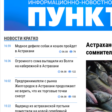
НОВОСТИ КРАТКО
Астрахан
Модное дефиле собак и кошек пройдет
16:59
сомните
в Астрахани
06.08
79
Огромного сома вытащили из Волги
16:36
на набережной в Астрахани
06.08
122
Предприниматели с рынка
16:02
Жилгородок в Астрахани продолжают
не верить, что их торговые точки
снесут
06.08
155
Ящерицу из астраханской пустыни
15:22
поместили на новой серебряной